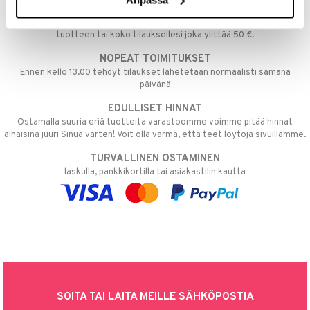
ILMAINEN TOIMITUS YLI 50 €
Aina maksuton vaihtoehto, huolimatta siitä ostatko yksittäisen
tuotteen tai koko tilauksellesi joka ylittää 50 €.
NOPEAT TOIMITUKSET
Ennen kello 13.00 tehdyt tilaukset lähetetään normaalisti samana
päivänä
EDULLISET HINNAT
Ostamalla suuria eriä tuotteita varastoomme voimme pitää hinnat
alhaisina juuri Sinua varten! Voit olla varma, että teet löytöjä sivuillamme.
TURVALLINEN OSTAMINEN
laskulla, pankkikortilla tai asiakastilin kautta
SOITA TAI LAITA MEILLE SÄHKÖPOSTIA