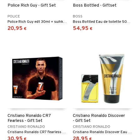
spalvelu
Police Rich Guy - Gift Set
Boss Bottled - Giftset
taloöljyt
 10
 System
ksiä & vastauksia
POLICE
BOSS
talovoiteet
he 1: Puhdistus
ito
Police Rich Guy edt 30ml + suihkugeeli 100ml
Boss Bottled Eau de toilette 50ml + Boss Bottled Deodorant Spray 150ml
tuotetta
20,95
54,95
€
€
he 2: Kirkastus
ien- ja Vartalonhoito
 verkkokaupasta
he 3: Kosteutus
teudenhoito
likiilto
t
rinta ja naamiot
lipuna
matics Elixir
o
distus
ltenrajausväri
yx
inkosuoja
rumit
makarvat
nique Happy
aihetta Miehille
mien/Huulten Hoito
miväri
nique Happy For Men
nhoito
kkisiveltmit
kastus
kkivoide
teutus & Soujaus
Cristiano Ronaldo CR7
Cristiano Ronaldo Discover
tevoide
ranajo & Ihonpuhdistus
Fearless - Gift Set
- Gift Set
CRISTIANO RONALDO
CRISTIANO RONALDO
justusvoide
Cristiano Ronaldo CR7 Fearless edt 30ml + suihkugeeli 150ml
Cristiano Ronaldo Discover Eau de toilette 30 ml + Suihkugeeli 150 ml
30,95
28,95
kipuna
€
€