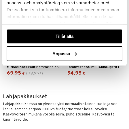
annons- och analysföretag som vi samarbetar med.
Dessa kan i sin tur kombinera informationen med annan
information som du har tillhandahållit eller som de har
samlat in när du har använt deras tjänster. Du godkänner
våra cookies vid fortsatt användande av vår webbplats.
Tillåt alla
Michael Kors Pour Homme
Tommy - Gift Set
Anpassa
- Gift Set
MICHAEL KORS
TOMMY HILFIGER
Michael Kors Pour Homme EdP 50 ml + Suihkugeeli 50 ml + After Shave Balm 50 ml
Tommy edt 50 ml + Suihkugeeli 100 ml
69,95
54,95
79,95
€
(
€
)
€
Lahjapakkaukset
Lahjapakkauksessa on yleensä yksi normaalihintainen tuote ja sen
lisäksi samaan sarjaan kuuluva tuote/tuotteet kokeiltavaksi.
Kasvovoiteen mukana voi olla esim. puhdistusaine, kasvovesi tai
kuorintavoide.