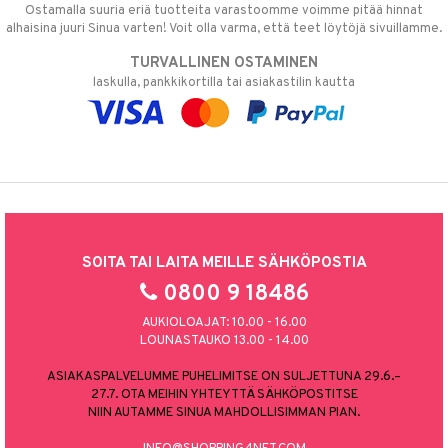
Ostamalla suuria eriä tuotteita varastoomme voimme pitää hinnat
alhaisina juuri Sinua varten! Voit olla varma, että teet löytöjä sivuillamme.
TURVALLINEN OSTAMINEN
laskulla, pankkikortilla tai asiakastilin kautta
SOITA TAI LAITA MEILLE SÄHKÖPOSTIA
0800 9 18486
AUKIOLOAJAT: 10.00 - 16.00
LOUNASTAUKO 13.00 - 14.00
ASIAKASPALVELUMME PUHELIMITSE ON SULJETTUNA 29.6.–
27.7. OTA MEIHIN YHTEYTTÄ SÄHKÖPOSTITSE
NIIN AUTAMME SINUA MAHDOLLISIMMAN PIAN.