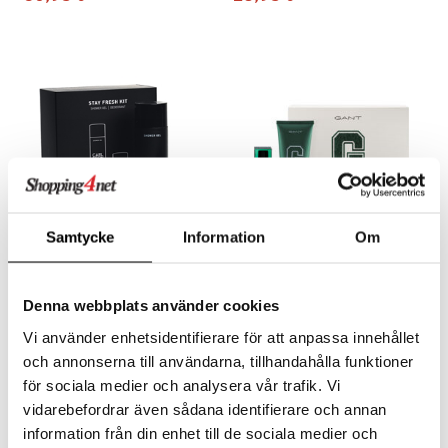
teri
siväri
mänrajauskynät
Samtycke
Information
Om
Carl&Son Stay Fresh Kit
GANT Ivy - Gift Set
Denna webbplats använder cookies
CARL&SON
GANT
Setti miehille sisältäen Shower Gelin ja Antiperspirant Deodorantin
GANT Lahjasetti Ivy EdT 50 ml + Hiusten ja vartalon shampoo 200 ml
Vi använder enhetsidentifierare för att anpassa innehållet
22,95
69,95
€
€
och annonserna till användarna, tillhandahålla funktioner
för sociala medier och analysera vår trafik. Vi
vidarebefordrar även sådana identifierare och annan
-13%
lahja!
lahja!
information från din enhet till de sociala medier och