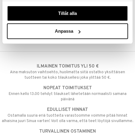
tuotetta
våra cookies vid fortsatt användande av vår webbplats.
teutus & Soujaus
Tillåt alla
 verkkokaupasta
ranajo & Ihonpuhdistus
Anpassa
ILMAINEN TOIMITUS YLI 50 €
Aina maksuton vaihtoehto, huolimatta siitä ostatko yksittäisen
tuotteen tai koko tilauksellesi joka ylittää 50 €.
NOPEAT TOIMITUKSET
Ennen kello 13.00 tehdyt tilaukset lähetetään normaalisti samana
päivänä
EDULLISET HINNAT
Ostamalla suuria eriä tuotteita varastoomme voimme pitää hinnat
alhaisina juuri Sinua varten! Voit olla varma, että teet löytöjä sivuillamme.
TURVALLINEN OSTAMINEN