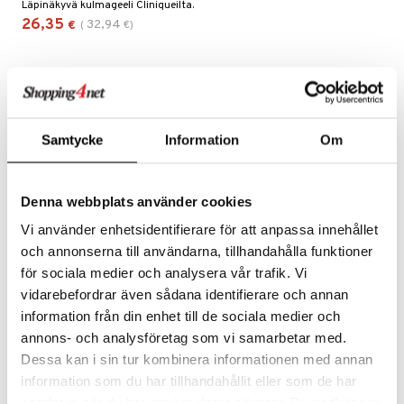
Läpinäkyvä kulmageeli Cliniqueilta.
taloöljyt
26,35
32,94
€
(
€
)
kkivoide
talovoiteet
tevoide
justusvoide
kipuna
Samtycke
Information
Om
teri
siväri
Denna webbplats använder cookies
mänrajauskynät
Vi använder enhetsidentifierare för att anpassa innehållet
t
och annonserna till användarna, tillhandahålla funktioner
för sociala medier och analysera vår trafik. Vi
matics Elixir
o
vidarebefordrar även sådana identifierare och annan
yx
inkosuoja
information från din enhet till de sociala medier och
nique Happy
annons- och analysföretag som vi samarbetar med.
aihetta Miehille
spalvelu
Dessa kan i sin tur kombinera informationen med annan
nique Happy For Men
nhoito
information som du har tillhandahållit eller som de har
ksiä & vastauksia
kastus
samlat in när du har använt deras tjänster. Du godkänner