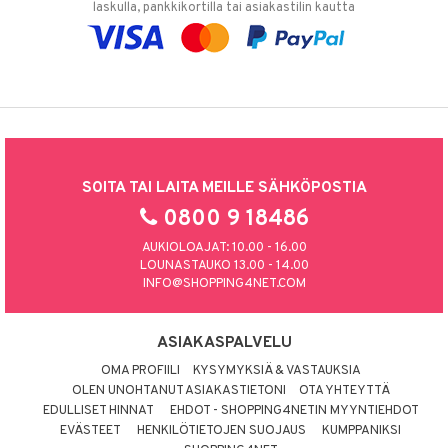
laskulla, pankkikortilla tai asiakastilin kautta
SOITA TAI LAITA MEILLE SÄHKÖPOSTIA
0800 9 18486
AUKIOLOAJAT: 10.00 - 16.00
LOUNASTAUKO 13.00 - 14.00
INFO@SHOPPING4NET.COM
ASIAKASPALVELU
OMA PROFIILI
KYSYMYKSIÄ & VASTAUKSIA
OLEN UNOHTANUT ASIAKASTIETONI
OTA YHTEYTTÄ
EDULLISET HINNAT
EHDOT - SHOPPING4NETIN MYYNTIEHDOT
EVÄSTEET
HENKILÖTIETOJEN SUOJAUS
KUMPPANIKSI