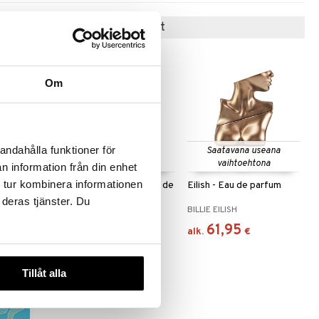
Suositut tuotteet
Om
andahålla funktioner för
Saatavana useana
vaihtoehtona
n information från din enhet
 tur kombinera informationen
 After
Crème of Clouds - Eau de
Eilish - Eau de parfum
t de
parfum
 deras tjänster. Du
E
FRAGRANCE WORLD
BILLIE EILISH
27,95
61,95
€
alk.
€
Tillåt alla