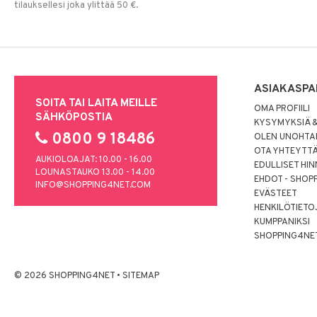
tilauksellesi joka ylittää 50 €.
ASIAKASPA
SOITA TAI LAITA MEILLE
OMA PROFIILI
SÄHKÖPOSTIA
KYSYMYKSIÄ &
0800 9 18486
OLEN UNOHTAN
OTA YHTEYTT
AUKIOLOAJAT: 10.00 - 16.00
EDULLISET HI
LOUNASTAUKO 13.00 - 14.00
EHDOT - SHOP
INFO@SHOPPING4NET.COM
EVÄSTEET
HENKILÖTIETO
KUMPPANIKSI
SHOPPING4NE
© 2026 SHOPPING4NET
•
SITEMAP