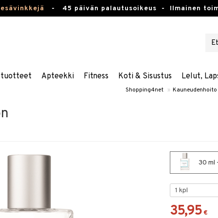
kesävinkkejä
-
45 päivän palautusoikeus -
Ilmainen toim
stuotteet
Apteekki
Fitness
Koti & Sisustus
Lelut, Lap
Shopping4net
»
Kauneudenhoito
on
30 ml 
35,95
€