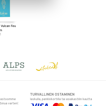
 Vulcan Feu
um
E
TURVALLINEN OSTAMINEN
varastoomme
laskulla, pankkikortilla tai asiakastilin kautta
 Sinua varten!