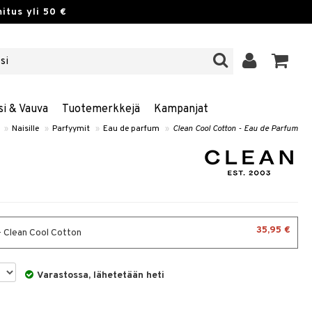
itus yli 50 €
si & Vauva
Tuotemerkkejä
Kampanjat
»
Naisille
»
Parfyymit
»
Eau de parfum
»
Clean Cool Cotton - Eau de Parfum
35,95 €
- Clean Cool Cotton
Varastossa, lähetetään heti