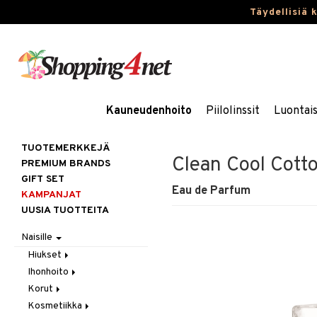
Täydellisiä 
Kauneudenhoito
Piilolinssit
Luontai
TUOTEMERKKEJÄ
Clean Cool Cott
PREMIUM BRANDS
GIFT SET
Eau de Parfum
KAMPANJAT
UUSIA TUOTTEITA
Naisille
Hiukset
Ihonhoito
Gift Set
Korut
Harjat / Kammat
Aurinkotuotteet
Kosmetiikka
Hiuskuurit
Erikoistuotteet
Kaulakorut