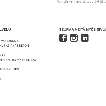
Voit olla varma, että teet löytöjä 
LVELU
SEURAA MEITÄ MYÖS SIVU
 VASTAUKSIA
UT ASIAKASTIETONI
Ä
NNAT
PING4NETIN MYYNTIEHDOT
JEN SUOJAUS
T