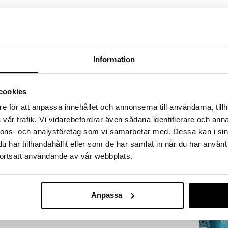
a löydöt kotiin!
isuuteen tehdä löytöjä suuresta ALEstamme. Juuri
mme suuren valikoiman jännittäviä tuotteita
a hinnoilla!
Information
massa 31.8.2026 asti mutta ole nopea -
otteesi voivat päästä loppumaan!
cookies
i ale-löydöt »
e för att anpassa innehållet och annonserna till användarna, tillh
vår trafik. Vi vidarebefordrar även sådana identifierare och anna
nnons- och analysföretag som vi samarbetar med. Dessa kan i sin
French Avenue
014 ja se on kevyt ja raikastava tuoksu, jossa
Effect - Extrai
har tillhandahållit eller som de har samlat in när du har använt
lakanoiden ja raikkaan tuulen tuoksu. Tuoksun tuoma
FRENCH AVENU
parfum
en luonnollisiin kirkkaan sinisen taivaan,
ortsatt användande av vår webbplats.
31,95
lan sävyihin.
€
ti, vihreä omena ja sitruunan kuori.
u, ja puuvilan sävy.
Anpassa
i ja ambran sävyt.