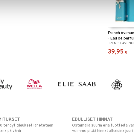
French Avenue
- Eau de parf
FRENCH AVENU
39,95
€
MITUKSET
EDULLISET HINNAT
00 tehdyt tilaukset lähetetään
Ostamalla suuria eriä tuotteita 
mana päivänä
voimme pitää hinnat alhaisina juuri