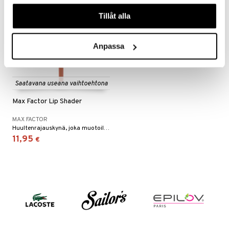
våra cookies vid fortsatt användande av vår webbplats.
Tillåt alla
Anpassa
Saatavana useana vaihtoehtona
Max Factor Lip Shader
MAX FACTOR
Huultenrajauskynä, joka muotoilee ja määrittelee tarkasti.
11,95
€