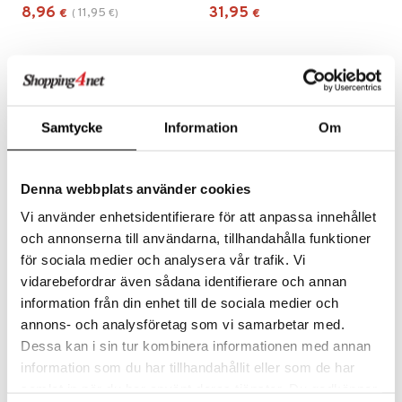
ltenrajausväri
yx
inkosuoja
8,96
31,95
11,95
€
(
€
)
€
mänympärysvoiteet
rumit
makarvat
nique Happy
aihetta Miehille
mien/Huulten Hoito
miväri
nique Happy For Men
nhoito
kkisiveltmit
kastus
kkivoide
teutus & Soujaus
Samtycke
Information
Om
tevoide
ranajo & Ihonpuhdistus
justusvoide
Denna webbplats använder cookies
kipuna
Vi använder enhetsidentifierare för att anpassa innehållet
Saatavana useana vaihtoehtona
Saatavana useana vaihtoehtona
och annonserna till användarna, tillhandahålla funktioner
teri
för sociala medier och analysera vår trafik. Vi
Gynning Flirty Lip Pencil
Melle. Lip Stain
siväri
vidarebefordrar även sådana identifierare och annan
GYNNING BEAUTY
MELLE
information från din enhet till de sociala medier och
mänrajauskynät
Huultenrajauskynä pehmeällä ja kermaisella koostumuksella Gynning Beauty -merkiltä.
Peel-Off Huultenrajauskynä, joka pitää värin jopa 12 tuntia.
annons- och analysföretag som vi samarbetar med.
4,95
22,95
alk.
€
€
Dessa kan i sin tur kombinera informationen med annan
information som du har tillhandahållit eller som de har
samlat in när du har använt deras tjänster. Du godkänner