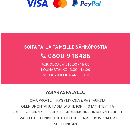
SOITA TAI LAITA MEILLE SÄHKÖPOSTIA
0800 9 18486
AUKIOLOAJAT: 10.00 - 16.00
LOUNASTAUKO 13.00 - 14.00
INFO@SHOPPING4NET.COM
ASIAKASPALVELU
OMA PROFIILI
KYSYMYKSIÄ & VASTAUKSIA
OLEN UNOHTANUT ASIAKASTIETONI
OTA YHTEYTTÄ
EDULLISET HINNAT
EHDOT - SHOPPING4NETIN MYYNTIEHDOT
EVÄSTEET
HENKILÖTIETOJEN SUOJAUS
KUMPPANIKSI
SHOPPING4NET