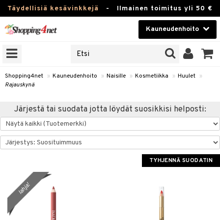
Täydellisiä kesävinkkejä
-
Ilmainen toimitus yli 50 €
Kauneudenhoito
ERKKEJÄ
Kauneudenhoito
M BRANDS
T
Piilolinssit
Shopping4net
»
Kauneudenhoito
»
Naisille
»
Kosmetiikka
»
Huulet
»
Rajauskynä
JAT
Luontaistuotteet
UOTTEITA
Järjestä tai suodata jotta löydät suosikkisi helposti:
Apteekki
Fitness
t
Koti & Sisustus
TYHJENNÄ SUODATIN
t Set
ito
Lelut, Lapsi & Vauva
jat / Kammat
inkotuotteet
lahja!
Tuotemerkkejä
skuurit
koistuotteet
lakorut
iikka
Kampanjat
stenlähtö
eruskettavat tuotteet
vakorut
t Set