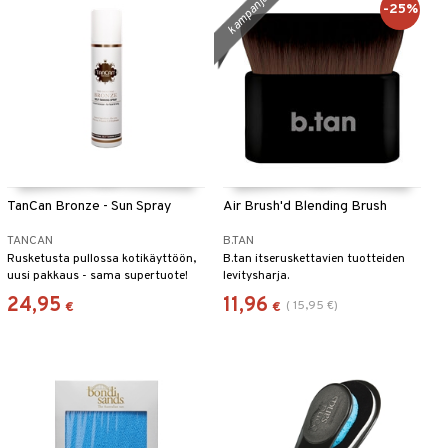
kampanja
-25%
TanCan Bronze - Sun Spray
Air Brush'd Blending Brush
TANCAN
B.TAN
Rusketusta pullossa kotikäyttöön,
B.tan itseruskettavien tuotteiden
uusi pakkaus - sama supertuote!
levitysharja.
24,95
11,96
(
15,95
€
)
€
€