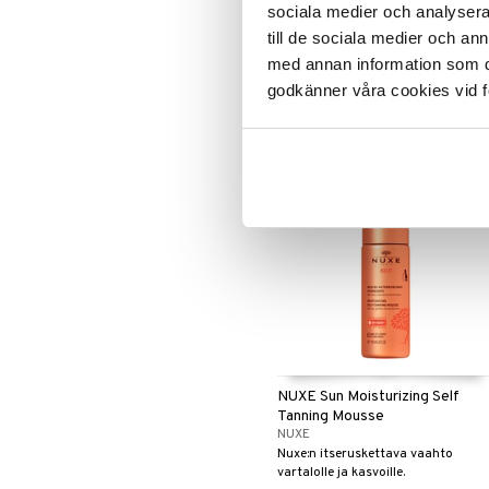
sociala medier och analysera 
BRUSHWORKS
till de sociala medier och a
hanska Itseruskettaville tuotteille
med annan information som du 
Brushworksilta
godkänner våra cookies vid f
6,95
€
NUXE Sun Moisturizing Self
Tanning Mousse
NUXE
Nuxe:n itseruskettava vaahto
vartalolle ja kasvoille.