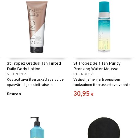
St Tropez Gradual Tan Tinted
St Tropez Self Tan Purity
Daily Body Lotion
Bronzing Water Mousse
ST. TROPEZ
ST. TROPEZ
Kosteuttava itseruskettava voide
Vesipohjainen ja trooppisen
opasvärillä ja asteittaisella
tuoksuinen itseruskettava vaahto
vaikutuksella St Tropezilta
St Tropezilta
30,95
Seuraa
€