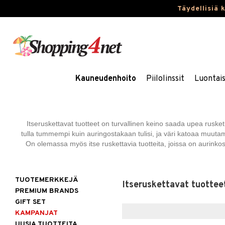
Täydellisiä 
Kauneudenhoito
Piilolinssit
Luontai
Itseruskettavat tuotteet on turvallinen keino saada upea ruske
tulla tummempi kuin auringostakaan tulisi, ja väri katoaa muuta
On olemassa myös itse ruskettavia tuotteita, joissa on aurinkos
TUOTEMERKKEJÄ
Itseruskettavat tuottee
PREMIUM BRANDS
GIFT SET
KAMPANJAT
UUSIA TUOTTEITA