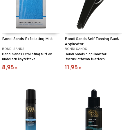
Bondi Sands Exfoliating Mitt
Bondi Sands Self Tanning Back
Applicator
BONDI SANDS
BONDI SANDS
Bondi Sands Exfoliating Mitt on
Bondi Sandsin aplikaattori
uudelleen käytettävä
itseruskettavan tuotteen
kuorintakäsine, jolla on kaksi
levittämiseksi selkään
8,95
11,95
€
€
käyttötarkoitusta, se sekä kuorii
että poistaa ei-toivottuja
levitysvirheitä.