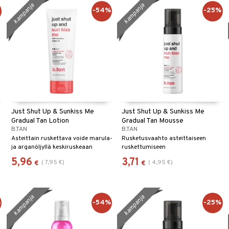
kampanja
kampanja
%
-54%
-25%
Just Shut Up & Sunkiss Me
Just Shut Up & Sunkiss Me
Gradual Tan Lotion
Gradual Tan Mousse
B.TAN
B.TAN
Asteittain ruskettava voide marula-
Rusketusvaahto asteittaiseen
ja arganöljyllä keskiruskeaan
ruskettumiseen
lopputulokseen.
5,96
3,71
(
7,95
€
)
(
4,95
€
)
€
€
kampanja
kampanja
%
-54%
-25%