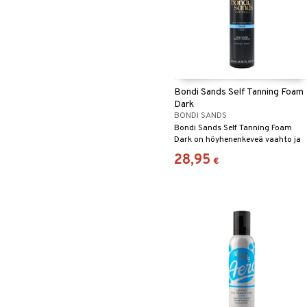
Miehet
Puhdistus
Huultenrajausväri
Calyx
Aurinkosuoja
Seerumit
Seerumit
Kulmakarvat
Clinique Happy
3-Vaihetta Miehille
Silmänympärysvoiteet
Silmien/Huulten Hoito
Luomiväri
Clinique Happy For Men
Ironhoito
Meikkisiveltmit
Kirkastus
Meikkivoide
Kosteutus & Soujaus
Peitevoide
Parranajo &
Bondi Sands Self Tanning Foam
Ihonpuhdistus
Pohjustusvoide
Dark
Poskipuna
BONDI SANDS
Bondi Sands Self Tanning Foam
Puuteri
Dark on höyhenenkeveä vaahto ja
Ripsiväri
se antaa sinulle kauniin heleän
28,95
€
päivetyksen.
Silmänrajauskynät