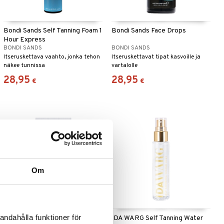
Bondi Sands Self Tanning Foam 1
Bondi Sands Face Drops
Hour Express
BONDI SANDS
BONDI SANDS
Itseruskettava vaahto, jonka tehon
Itseruskettavat tipat kasvoille ja
näkee tunnissa
vartalolle
28,95
28,95
€
€
Om
andahålla funktioner för
IDA WARG Self Tanning Body
IDA WARG Self Tanning Water