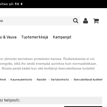
itus yli 50 €
si & Vauva
Tuotemerkkejä
Kampanjat
ihon ylimmän kerroksen proteiinien kanssa. Rusketuksesta ei voi
uringolta, eikä iho siedä enempää aurinkoa kuin normaalistikaan.
Muista pestä kädet kun olet levittänyt itseruskettavaa tuotetta!
4net
»
Kauneudenhoito
»
Naisille
»
Vartalonhoito
»
Itseruskettavat tuotteet
si helposti: