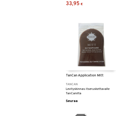
33,95
€
TanCan Application Mitt
TANCAN
Levityskinnas itseruskettavalle
TanCanilta
Seuraa