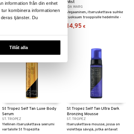
Lotion
Mist
n information från din enhet
IDA WARG
IDA WARG
 tur kombinera informationen
Hajusteeton ja väritön
Vegaaninen, itseruskettava suihke
 deras tjänster. Du
itseruskettava koko vartalolle - Ida
tuoksuen trooppisille hedelmille -
Warg
Ida Warg
14,95
14,95
€
€
Tillåt alla
St Tropez Self Tan Luxe Body
St Tropez Self Tan Ultra Dark
Serum
Bronzing Mousse
ST. TROPEZ
ST. TROPEZ
Ylellinen itseruskettava seerumi
Itseruskettava mousse, jossa on
vartalolle St Tropezilta
violetteja sävyjä, jotka antavat