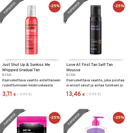
kampanja
kampanja
-25%
-25%
Just Shut Up & Sunkiss Me
Love At First Tan Self Tan
Whipped Gradual Tan
Mousse
B.TAN
B.TAN
Itseruskettava vaahto asteittaiseen
Itseruskettava vaahto, joka poistaa
ruskettumiseen keskiruskeasta
oranssit sävyt ja antaa tuloksen jo
tummanruskeaan.
tunnin kuluttua.
3,71
13,46
(
4,95
€
)
(
17,95
€
)
€
€
kampanja
kampanja
-25%
-25%