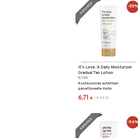
kampanja
-55
It's Love. A Daily Moisturizer
Gradual Tan Lotion
B.TAN
Kosteusvoide asteittain
päivettyneelle iholle
6,71
(
8,95
€
)
€
kampanja
-54