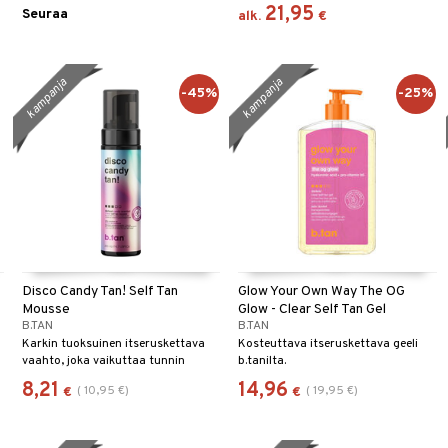
21,95
Seuraa
alk.
€
kampanja
kampanja
-45%
-25%
Disco Candy Tan! Self Tan
Glow Your Own Way The OG
Mousse
Glow - Clear Self Tan Gel
B.TAN
B.TAN
Karkin tuoksuinen itseruskettava
Kosteuttava itseruskettava geeli
vaahto, joka vaikuttaa tunnin
b.tanilta.
jälkeen, b.tanilta.
8,21
14,96
(
10,95
€
)
(
19,95
€
)
€
€