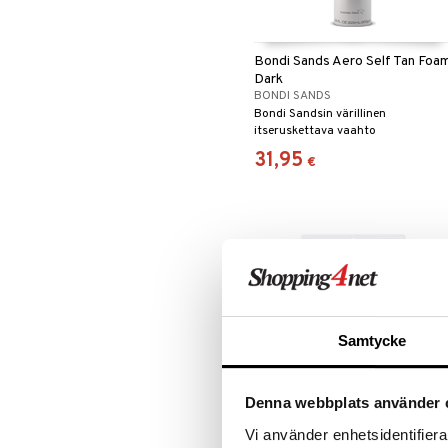
Bondi Sands Aero Self Tan Foa
Dark
BONDI SANDS
Bondi Sandsin värillinen
itseruskettava vaahto
31,95
€
Samtycke
Denna webbplats använder 
Vi använder enhetsidentifierar
Brushworks Tan Applicator Mitt