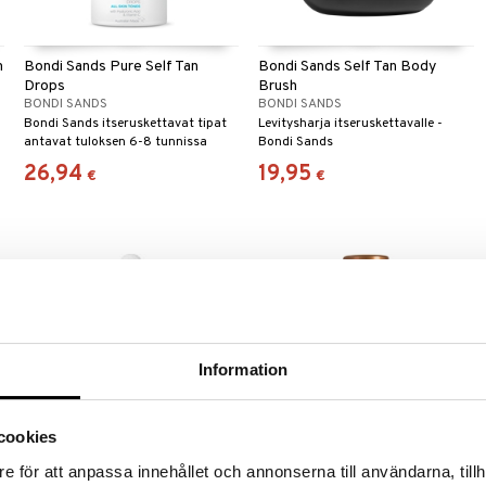
m
Bondi Sands Pure Self Tan
Bondi Sands Self Tan Body
Drops
Brush
BONDI SANDS
BONDI SANDS
Bondi Sands itseruskettavat tipat
Levitysharja itseruskettavalle -
antavat tuloksen 6-8 tunnissa
Bondi Sands
26,94
19,95
€
€
Information
cookies
e för att anpassa innehållet och annonserna till användarna, tillh
Indy Beauty 4 Seasons Gradual
IDA WARG Self Tanning Spray -