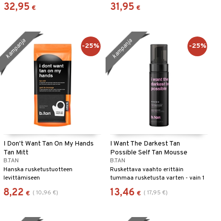
syvän vaikutuksen St Tropezilta.
32,95
31,95
€
€
kampanja
kampanja
-25%
-25%
I Don't Want Tan On My Hands
I Want The Darkest Tan
Tan Mitt
Possible Self Tan Mousse
B.TAN
B.TAN
Hanska rusketustuotteen
Ruskettava vaahto erittäin
levittämiseen
tummaa rusketusta varten - vain 1
tunnissa
8,22
13,46
(
10,96
€
)
(
17,95
€
)
€
€