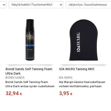
Bondi Sands Self Tanning Foam
IDA WARG Tanning Mitt
Ultra Dark
BONDI SANDS
IDA WARG
Bondi Sands Self Tanning Foam
Ida Wargin käsine itseruskettavan
Ultra Dark antaa syvän rusketuksen
voiteen levittämiseksi, parhaan
ja kauniin hohteen.
tuloksen saavuttamiseksi.
32,94
3,95
€
€