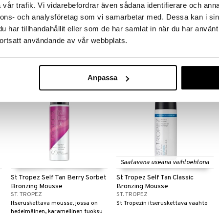
Tanning Drops
Face & Body
vår trafik. Vi vidarebefordrar även sådana identifierare och anna
INDY BEAUTY
IDA WARG
nnons- och analysföretag som vi samarbetar med. Dessa kan i sin
Hajusteettomat itseruskettavat
Ida Wargin vegaaninen ja tuoksuton
har tillhandahållit eller som de har samlat in när du har använt
tipat kasvoille ja vartalolle Indy
itseruskettava suihke antaa kauniin
Beautyltä.
päivetyksen.
ortsatt användande av vår webbplats.
9,95
14,95
€
€
Anpassa
Saatavana useana vaihtoehtona
St Tropez Self Tan Berry Sorbet
St Tropez Self Tan Classic
Bronzing Mousse
Bronzing Mousse
ST. TROPEZ
ST. TROPEZ
Itseruskettava mousse, jossa on
St Tropezin itseruskettava vaahto
hedelmäinen, karamellinen tuoksu