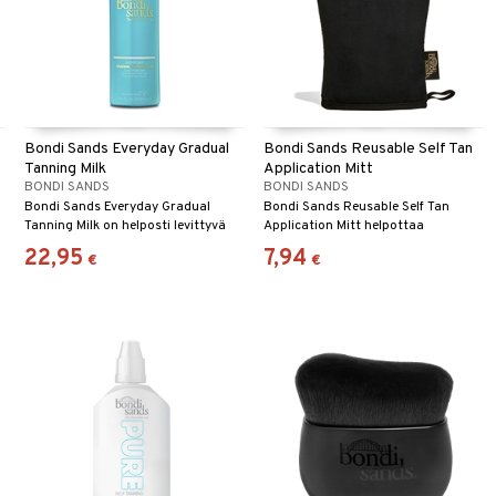
Bondi Sands Everyday Gradual
Bondi Sands Reusable Self Tan
Tanning Milk
Application Mitt
BONDI SANDS
BONDI SANDS
Bondi Sands Everyday Gradual
Bondi Sands Reusable Self Tan
Tanning Milk on helposti levittyvä
Application Mitt helpottaa
ihovoide, joka antaa
itseruskettavan tuotteen
22,95
7,94
€
€
kullanhohtoisen päivetyksen ympäri
levittämistä.
vuoden.