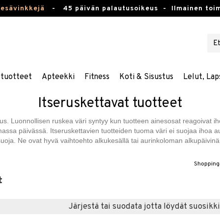
kesävinkkejä
-
45 päivän palautusoikeus -
Ilmainen toim
stuotteet
Apteekki
Fitness
Koti & Sisustus
Lelut, Lap
Itseruskettavat tuotteet
tus. Luonnollisen ruskea väri syntyy kun tuotteen ainesosat reagoivat 
massa päivässä. Itseruskettavien tuotteiden tuoma väri ei suojaa ihoa a
uoja. Ne ovat hyvä vaihtoehto alkukesällä tai aurinkoloman alkupäivinä. 
Shopping
t
Järjestä tai suodata jotta löydät suosikki