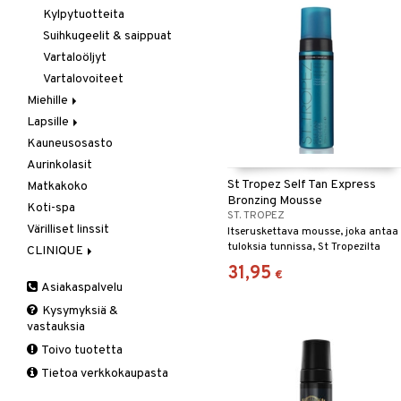
Kylpytuotteita
Suihkugeelit & saippuat
Vartaloöljyt
Vartalovoiteet
Miehille
Lapsille
Hiukset
Kauneusosasto
Ihonhoito
Kosmetiikkalaukkuja
Hiustenlähtö
Aurinkolasit
Parfyymit
Kylpytuotteita
Hiusväri
Aurinkotuotteet
St Tropez Self Tan Express
Matkakoko
Vartalonhoito
Hoitoaineet
Erikoistuotteet
After shave balm
Bronzing Mousse
Koti-spa
Muotoilu
Itseruskettavat
After shave lotion
Aurinkotuotteet
ST. TROPEZ
tuotteet
Värilliset linssit
Sähkölaitteet
Eau de cologne
Deodorantit
Itseruskettava mousse, joka antaa
Kasvovoiteet
tuloksia tunnissa, St Tropezilta
CLINIQUE
Sampoot
Eau de toilette
Erikoistuotteet
Kosmetiikkalaukkuja
31,95
Clinique
Tarvikkeita
Lahjapakkaukset
Itseruskettavat
€
Asiakaspalvelu
Kuorinta
tuotteet
3-Step System
Top 10
Lahjapakkaus
Karvojen poisto
Kysymyksiä &
Ihonhoito
Vaihe 1: Puhdistus
vastauksia
Naamiot
Käsien hoito
Meikit
Vaihe 2: Kirkastus
Käsien- ja Vartalonhoito
Toivo tuotetta
Parranajotuotteet
Suihkugeelit & saippuat
Tuoksut
Vaihe 3: Kosteutus
Kosteudenhoito
Huulikiilto
Tietoa verkkokaupasta
Parta & Viikset
Vartalovoiteet
Aurinko
Kuorinta ja naamiot
Huulipuna
Aromatics Elixir
Puhdistaminen