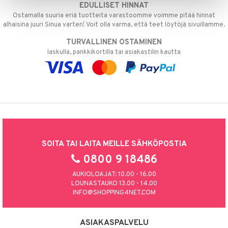
EDULLISET HINNAT
tuotetta
teutus & Soujaus
Ostamalla suuria eriä tuotteita varastoomme voimme pitää hinnat
alhaisina juuri Sinua varten! Voit olla varma, että teet löytöjä sivuillamme.
 verkkokaupasta
ranajo & Ihonpuhdistus
TURVALLINEN OSTAMINEN
laskulla, pankkikortilla tai asiakastilin kautta
SOITA TAI LAITA MEILLE SÄHKÖPOSTIA
0800 9 18486
AUKIOLOAJAT: 10.00 - 16.00
LOUNASTAUKO 13.00 - 14.00
INFO@SHOPPING4NET.COM
ASIAKASPALVELU