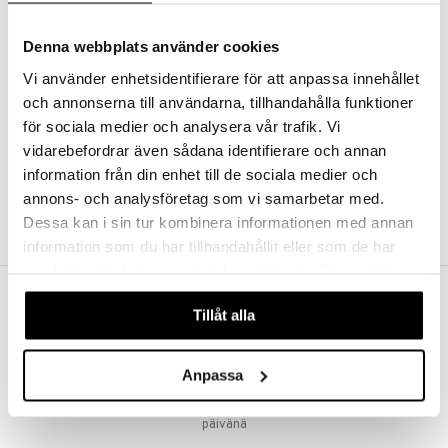
taloöljyt
kkivoide
Denna webbplats använder cookies
talovoiteet
tevoide
Vi använder enhetsidentifierare för att anpassa innehållet
justusvoide
och annonserna till användarna, tillhandahålla funktioner
för sociala medier och analysera vår trafik. Vi
kipuna
vidarebefordrar även sådana identifierare och annan
teri
information från din enhet till de sociala medier och
annons- och analysföretag som vi samarbetar med.
siväri
Dessa kan i sin tur kombinera informationen med annan
mänrajauskynät
information som du har tillhandahållit eller som de har
samlat in när du har använt deras tjänster. Du godkänner
t
våra cookies vid fortsatt användande av vår webbplats.
matics Elixir
o
ILMAINEN TOIMITUS YLI 50 €
Tillåt alla
Aina maksuton vaihtoehto, huolimatta siitä ostatko yksittäisen
yx
inkosuoja
tuotteen tai koko tilauksellesi joka ylittää 50 €.
nique Happy
Anpassa
aihetta Miehille
NOPEAT TOIMITUKSET
spalvelu
Ennen kello 13.00 tehdyt tilaukset lähetetään normaalisti samana
nique Happy For Men
nhoito
päivänä
ksiä & vastauksia
kastus