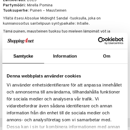
Lanseeraus
: 2023
kkivoide
teutus & Soujaus
Parfymööri
: Mirella Pomina
Tuoksuperhe
: Puinen – Mausteinen
tevoide
ranajo & Ihonpuhdistus
Yllätä itsesi Absolue Midnight Sandal -tuoksulla, joka on
kunnianosoitus santelipuun syntypaikalle: Intialle.
justusvoide
Tämä puinen, mausteinen tuoksu tuo mieleen lämpimät yöt ja
kipuna
vangitsee maan intensiivisen tuoksukirjon. Mausteinen inkivääri
vangitsee yön kihelmöivät värähtelyt. Yhtä koukuttava kuin tummat,
teri
viettelevät jasmiininkukat tuoksun sydämessä. Lopulta, keskiyöllä,
paljastuu santelipuun kermainen, puinen rakenne. Tuoksumatka, joka
siväri
Samtycke
Information
Om
vie sinut maagisiin intialaisiin öihin.
mänrajauskynät
Ylänuotti
: inkivääriuute, bergamotti, korianterinsiemenöljy
Sydännuotti
: jasmiini absolue sambac, kardemumma, heliotrooppi
Denna webbplats använder cookies
Pohjanuotti
: santelipuu Uudesta-Kaledoniasta, kuiva amber,
vetiveröljy
Vi använder enhetsidentifierare för att anpassa innehållet
och annonserna till användarna, tillhandahålla funktioner
Tuotenumero
för sociala medier och analysera vår trafik. Vi
CACQS-47-100-XX-XX
vidarebefordrar även sådana identifierare och annan
information från din enhet till de sociala medier och
annons- och analysföretag som vi samarbetar med.
Vinkkejä sinulle
Dessa kan i sin tur kombinera informationen med annan