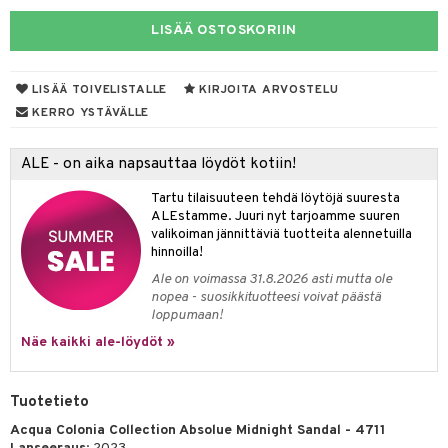
eruskettavat tuotteet
toilu
eruskettavat tuotteet
er shave lotion
inkotuotteet
LISÄÄ OSTOSKORIIN
kojen hoito
kölaitteet
vovoiteet
 de cologne
dorantit
linssit
vojen poisto
mpoot
metiikkalaukkuja
 de toilette
koistuotteet
UE
LISÄÄ TOIVELISTALLE
KIRJOITA ARVOSTELU
ien hoito
vikkeita
rinta
KERRO YSTÄVÄLLE
japakkaukset
eruskettavat tuotteet
e
spalvelu
rinta
japakkaus
vojen poisto
 10
 System
ALE - on aika napsauttaa löydöt kotiin!
ksiä & vastauksia
pytuotteita
amiot
ien hoito
he 1: Puhdistus
ito
Tartu tilaisuuteen tehdä löytöjä suuresta
tuotetta
hkugeelit & saippuat
ranajotuotteet
ALEstamme. Juuri nyt tarjoamme suuren
hkugeelit & saippuat
he 2: Kirkastus
ien- ja Vartalonhoito
valikoiman jännittäviä tuotteita alennetuilla
 verkkokaupasta
taloöljyt
ta & Viikset
talovoiteet
hinnoilla!
he 3: Kosteutus
teudenhoito
likiilto
t
Ale on voimassa 31.8.2026 asti mutta ole
talovoiteet
distaminen
rinta ja naamiot
lipuna
matics Elixir
o
nopea - suosikkituotteesi voivat päästä
loppumaan!
rumit
distus
ltenrajausväri
yx
inkosuoja
Näe kaikki ale-löydöt »
mänympärysvoiteet
rumit
makarvat
nique Happy
aihetta Miehille
mien/Huulten Hoito
miväri
nique Happy For Men
nhoito
Tuotetieto
kkisiveltmit
Acqua Colonia Collection Absolue Midnight Sandal - 4711
kastus