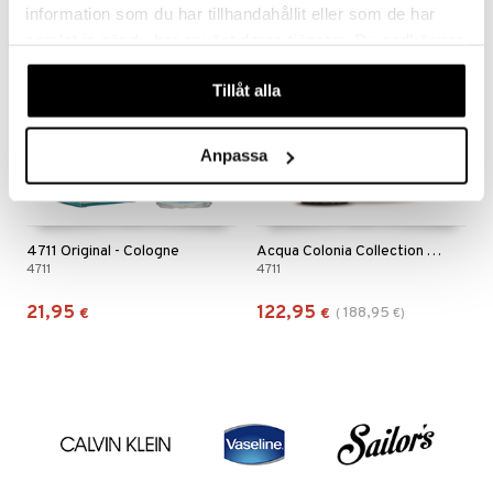
information som du har tillhandahållit eller som de har
-35%
samlat in när du har använt deras tjänster. Du godkänner
våra cookies vid fortsatt användande av vår webbplats.
Tillåt alla
Anpassa
4711 Original - Cologne
Acqua Colonia Collection Absolue Vibrant Musk
4711
4711
21,95
122,95
188,95
€
€
(
€
)