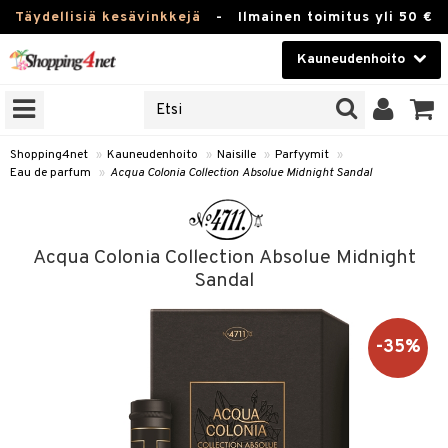
Täydellisiä kesävinkkejä
-
Ilmainen toimitus yli 50 €
Kauneudenhoito
ERKKEJÄ
Kauneudenhoito
M BRANDS
T
Piilolinssit
Shopping4net
»
Kauneudenhoito
»
Naisille
»
Parfyymit
»
Eau de parfum
»
Acqua Colonia Collection Absolue Midnight Sandal
JAT
Luontaistuotteet
UOTTEITA
Apteekki
Acqua Colonia Collection Absolue Midnight
Fitness
Sandal
t
Koti & Sisustus
t Set
ito
-35%
Lelut, Lapsi & Vauva
jat / Kammat
inkotuotteet
Tuotemerkkejä
skuurit
koistuotteet
lakorut
iikka
Kampanjat
stenlähtö
eruskettavat tuotteet
vakorut
t Set
mit