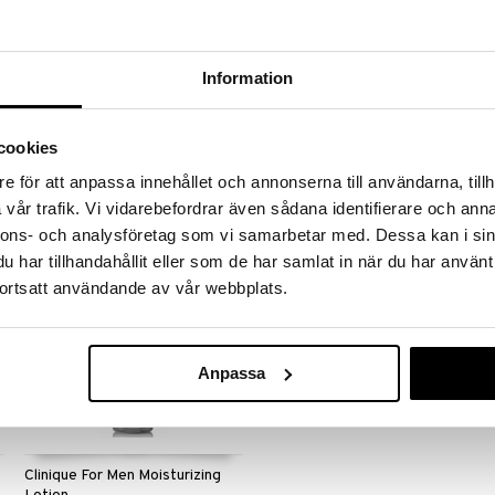
Clinique for Men Super
Clinique for Men Oil Control
Information
Energizer SPF 40
Moisturizer
CLINIQUE
CLINIQUE
Suojaava ja ikääntymistä
Kosteusvoide normaalille ja
ehkäisevä, öljytön kosteusvoide -
rasvaiselle iholle, joka kestää koko
cookies
Clinique
päivän, Cliniquelta.
43,95
34,36
(
54,94
€
)
(
42,95
€
)
€
€
e för att anpassa innehållet och annonserna till användarna, tillh
vår trafik. Vi vidarebefordrar även sådana identifierare och anna
nnons- och analysföretag som vi samarbetar med. Dessa kan i sin
kampanja
%
-20%
har tillhandahållit eller som de har samlat in när du har använt
ortsatt användande av vår webbplats.
Anpassa
Clinique For Men Moisturizing