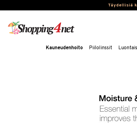
Täydellisiä 
Kauneudenhoito
Piilolinssit
Luontai