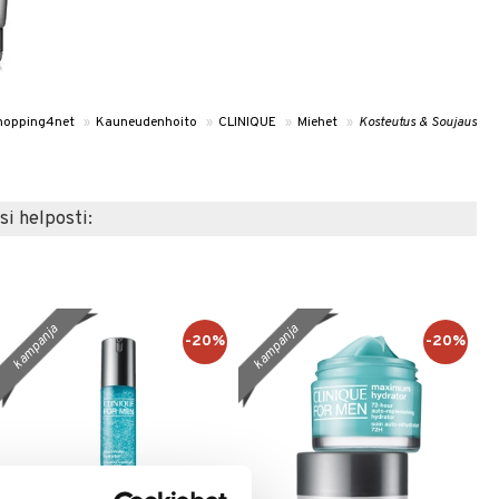
hopping4net
»
Kauneudenhoito
»
CLINIQUE
»
Miehet
»
Kosteutus & Soujaus
si helposti:
kampanja
kampanja
-20%
-20%