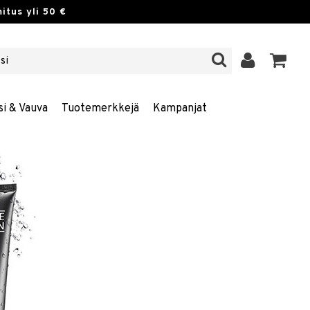
itus yli 50 €
si & Vauva
Tuotemerkkejä
Kampanjat