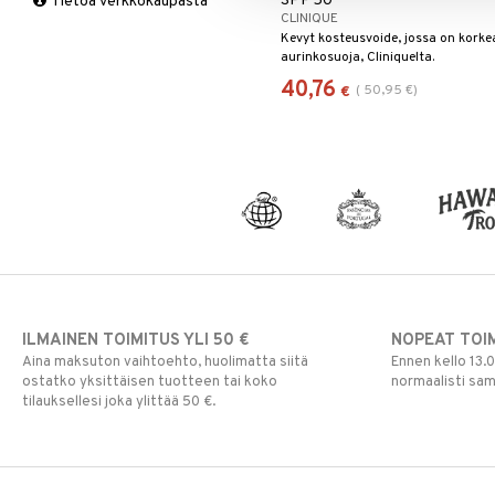
SPF 50
Tietoa verkkokaupasta
CLINIQUE
Kevyt kosteusvoide, jossa on korke
aurinkosuoja, Cliniquelta.
40,76
(
50,95
€
)
€
ILMAINEN TOIMITUS YLI 50 €
NOPEAT TOI
Aina maksuton vaihtoehto, huolimatta siitä
Ennen kello 13.
ostatko yksittäisen tuotteen tai koko
normaalisti sa
tilauksellesi joka ylittää 50 €.