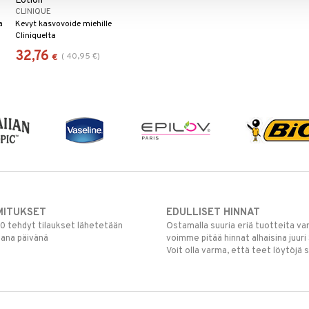
Lotion
CLINIQUE
a
Kevyt kasvovoide miehille
Cliniquelta
32,76
(
40,95
€
)
€
MITUKSET
EDULLISET HINNAT
00 tehdyt tilaukset lähetetään
Ostamalla suuria eriä tuotteita 
mana päivänä
voimme pitää hinnat alhaisina juuri
Voit olla varma, että teet löytöjä 