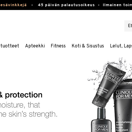
kesävinkkejä
-
45 päivän palautusoikeus -
Ilmainen toim
stuotteet
Apteekki
Fitness
Koti & Sisustus
Lelut, Lap