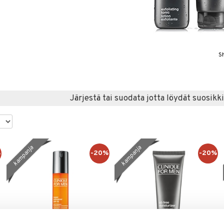
S
Järjestä tai suodata jotta löydät suosikki
kampanja
kampanja
%
-20%
-20%