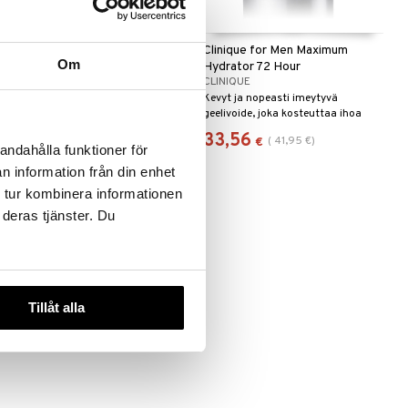
Clinique for Men Maximum
Clinique for Men Maximum
Om
Hydrator Water Gel
Hydrator 72 Hour
CLINIQUE
CLINIQUE
Tehokas kosteuttaja, raikasta jaa
Kevyt ja nopeasti imeytyvä
sammuttaa ihon janon -Clinique
geelivoide, joka kosteuttaa ihoa
jatkuvasti 72 tunnin ajan, Clinique.
39,96
33,56
(
49,95
€
)
(
41,95
€
)
€
€
andahålla funktioner för
n information från din enhet
 tur kombinera informationen
 deras tjänster. Du
Tillåt alla