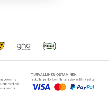
TURVALLINEN OSTAMINEN
varastoomme
laskulla, pankkikortilla tai asiakastilin kautta
 Sinua varten!
sivuillamme.