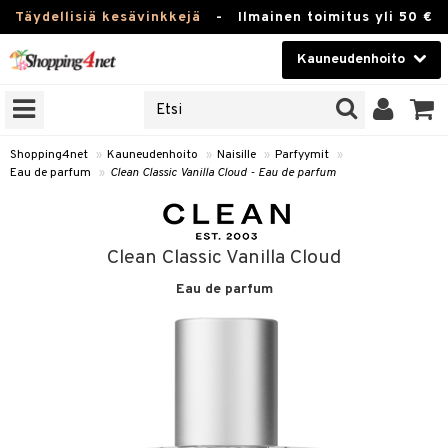
Täydellisiä kesävinkkejä
-
Ilmainen toimitus yli 50 €
Kauneudenhoito
ERKKEJÄ
Kauneudenhoito
M BRANDS
T
Piilolinssit
Shopping4net
»
Kauneudenhoito
»
Naisille
»
Parfyymit
»
Eau de parfum
»
Clean Classic Vanilla Cloud - Eau de parfum
JAT
Luontaistuotteet
UOTTEITA
Apteekki
Clean Classic Vanilla Cloud
Fitness
Eau de parfum
t
Koti & Sisustus
t Set
ito
Lelut, Lapsi & Vauva
jat / Kammat
inkotuotteet
Tuotemerkkejä
skuurit
koistuotteet
lakorut
iikka
Kampanjat
stenlähtö
eruskettavat tuotteet
vakorut
t Set
mit