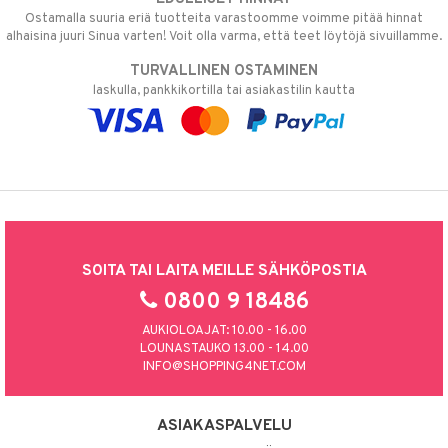
Ostamalla suuria eriä tuotteita varastoomme voimme pitää hinnat
alhaisina juuri Sinua varten! Voit olla varma, että teet löytöjä sivuillamme.
TURVALLINEN OSTAMINEN
laskulla, pankkikortilla tai asiakastilin kautta
SOITA TAI LAITA MEILLE SÄHKÖPOSTIA
0800 9 18486
AUKIOLOAJAT: 10.00 - 16.00
LOUNASTAUKO 13.00 - 14.00
INFO@SHOPPING4NET.COM
ASIAKASPALVELU