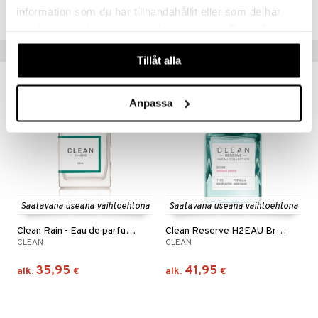
C12B6-12-30-XX-XX
information som du har tillhandahållit eller som de har
samlat in när du har använt deras tjänster. Du godkänner
våra cookies vid fortsatt användande av vår webbplats.
Vinkkejä sinulle
Tillåt alla
Anpassa
Saatavana useana vaihtoehtona
Saatavana useana vaihtoehtona
Clean Rain - Eau de parfum (Edp) Spray
Clean Reserve H2EAU Brilliant Peony - Edp
CLEAN
CLEAN
35,95
41,95
alk.
€
alk.
€