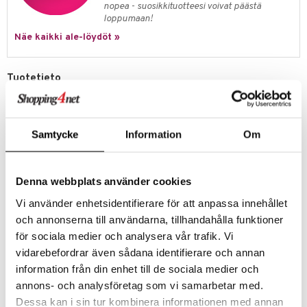
nopea - suosikkituotteesi voivat päästä
kkivoide
teutus & Soujaus
loppumaan!
tevoide
ranajo & Ihonpuhdistus
Näe kaikki ale-löydöt »
justusvoide
Tuotetieto
kipuna
Clean Classic Vanilla Cloud
teri
Julkaisu
: 2024
Tuoksuperhe
: Gourmand – Aldehydi
siväri
Samtycke
Information
Om
CLEAN CLASSIC Vanilla Cloud on ihana, vegaaninen tuoksu, joka tuo
mänrajauskynät
mieleen suloisen vaniljan painottomassa pilvessä. Se avautuu
vaniljaorkidean, bergamotin kuoren ja aldehydien nuoteilla.
Kukkaisessa sydämessä on tuoreiden päärynöiden, valkoisen freesian
Denna webbplats använder cookies
ja kasteisen syklaamin nuotteja. Nämä nuotit tanssivat rikkaan
vaniljan, kermaisen santelipuun ja koukuttavan myskin kanssa kietoen
Vi använder enhetsidentifierare för att anpassa innehållet
sinut ihanaan uneen.
och annonserna till användarna, tillhandahålla funktioner
Ylänuotti
: vaniljaorkidea, aldehydit, bergamotti
för sociala medier och analysera vår trafik. Vi
Sydännuotti
: valkoinen freesia, syklaami, päärynä
vidarebefordrar även sådana identifierare och annan
Pohjanuotti
: vanilja, santelipuu, myski
information från din enhet till de sociala medier och
annons- och analysföretag som vi samarbetar med.
Tuotenumero
Dessa kan i sin tur kombinera informationen med annan