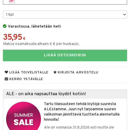
eruskettavat tuotteet
toilu
eruskettavat tuotteet
er shave lotion
inkotuotteet
kojen hoito
kölaitteet
vovoiteet
 de cologne
dorantit
linssit
vojen poisto
mpoot
metiikkalaukkuja
 de toilette
koistuotteet
UE
Varastossa, lähetetään heti
ien hoito
vikkeita
rinta
japakkaukset
eruskettavat tuotteet
e
35,95
spalvelu
€
rinta
japakkaus
vojen poisto
Maksa osamaksulla alkaen 6 € per kuukausi.
 10
 System
ksiä & vastauksia
pytuotteita
amiot
ien hoito
he 1: Puhdistus
ito
LISÄÄ OSTOSKORIIN
tuotetta
hkugeelit & saippuat
ranajotuotteet
hkugeelit & saippuat
he 2: Kirkastus
ien- ja Vartalonhoito
 verkkokaupasta
taloöljyt
ta & Viikset
LISÄÄ TOIVELISTALLE
KIRJOITA ARVOSTELU
talovoiteet
he 3: Kosteutus
teudenhoito
likiilto
t
KERRO YSTÄVÄLLE
talovoiteet
distaminen
rinta ja naamiot
lipuna
matics Elixir
o
rumit
ALE - on aika napsauttaa löydöt kotiin!
distus
ltenrajausväri
yx
inkosuoja
mänympärysvoiteet
Tartu tilaisuuteen tehdä löytöjä suuresta
rumit
makarvat
nique Happy
aihetta Miehille
ALEstamme. Juuri nyt tarjoamme suuren
mien/Huulten Hoito
valikoiman jännittäviä tuotteita alennetuilla
miväri
nique Happy For Men
nhoito
hinnoilla!
kkisiveltmit
kastus
Ale on voimassa 31.8.2026 asti mutta ole