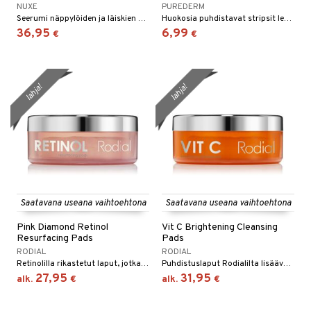
NUXE
PUREDERM
Seerumi näppylöiden ja läiskien hallintaan Nuxelta.
Huokosia puhdistavat stripsit leualle ja poskille - Purederm
36,95
6,99
€
€
lahja!
lahja!
Saatavana useana vaihtoehtona
Saatavana useana vaihtoehtona
Pink Diamond Retinol
Vit C Brightening Cleansing
Resurfacing Pads
Pads
RODIAL
RODIAL
Retinolilla rikastetut laput, jotka jälleenrakentavat, täyttävät ja tasoittavat ihoa Rodialilta.
Puhdistuslaput Rodialilta lisäävät hehkua ja tasoittavat ihon sävyä.
27,95
31,95
alk.
€
alk.
€