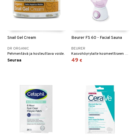
Snail Gel Cream
Beurer FS 60 - Facial Sauna
DR ORGANIC
BEURER
Pehmentävä ja kosteuttava voide.
Kasvohöyrylaite kosmeettiseen kasvohoitoon, jossa on höyrylisäys ja tuoksusäiliö aromaterapiaa varten.
49
Seuraa
€