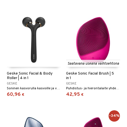
Saatavana useana vaihtoehtona
Geske Sonic Facial & Body
Geske Sonic Facial Brush | 5
Roller | 4 in 1
in 1
GESKE
GESKE
Soninen kasvorulla kasvoille ja vartalolle, Geske.
Puhdistus- ja hierontalaite yhdessä Geskeltä
60,96
42,95
€
€
-34%