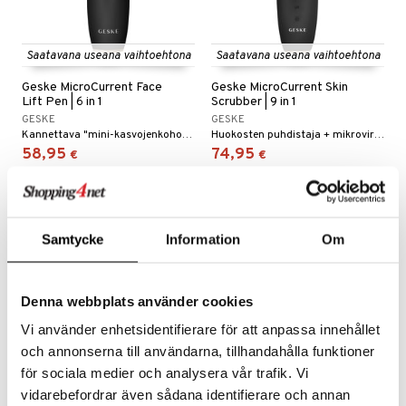
Saatavana useana vaihtoehtona
Saatavana useana vaihtoehtona
Geske MicroCurrent Face
Geske MicroCurrent Skin
Lift Pen | 6 in 1
Scrubber | 9 in 1
GESKE
GESKE
Kannettava "mini-kasvojenkohotus" -laite kotikäyttöön Geskeltä.
Huokosten puhdistaja + mikrovirta-nostolaite kotikäyttöön
58,95
74,95
€
€
Samtycke
Information
Om
Denna webbplats använder cookies
Vi använder enhetsidentifierare för att anpassa innehållet
och annonserna till användarna, tillhandahålla funktioner
för sociala medier och analysera vår trafik. Vi
vidarebefordrar även sådana identifierare och annan