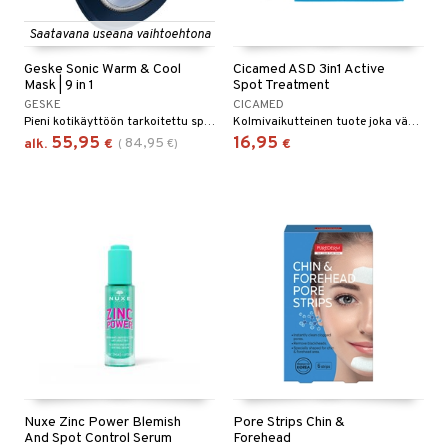
Saatavana useana vaihtoehtona
Geske Sonic Warm & Cool
Cicamed ASD 3in1 Active
Mask | 9 in 1
Spot Treatment
GESKE
CICAMED
Pieni kotikäyttöön tarkoitettu spa-laite
Kolmivaikutteinen tuote joka vähentää finnejä samalla kun se estää arpien syntymistä ja värjäytymiä iholla - Cicamed
55,95
16,95
84,95
alk.
€
(
€
)
€
Nuxe Zinc Power Blemish
Pore Strips Chin &
And Spot Control Serum
Forehead