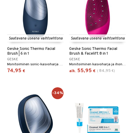
Saatavana useana vaihtoehtona
Saatavana useana vaihtoehtona
Geske Sonic Thermo Facial
Geske Sonic Thermo Facial
Brush | 6 in 1
Brush & Facelift 8 in 1
GESKE
GESKE
Monitoiminen sonic-kasvoharja Geskeltä
Monitoiminen kasvoharja ja ihonhoitolaite GESKElta.
74,95
55,95
84,95
€
alk.
€
(
€
)
-34%