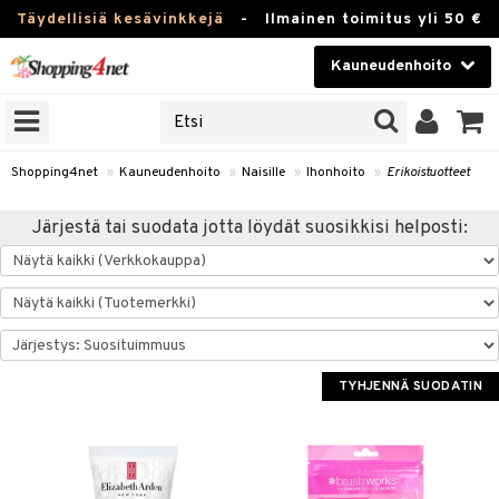
Täydellisiä kesävinkkejä
-
Ilmainen toimitus yli 50 €
Kauneudenhoito
ERKKEJÄ
Kauneudenhoito
M BRANDS
T
Piilolinssit
Shopping4net
»
Kauneudenhoito
»
Naisille
»
Ihonhoito
»
Erikoistuotteet
JAT
Luontaistuotteet
Järjestä tai suodata jotta löydät suosikkisi helposti:
UOTTEITA
Apteekki
Fitness
t
Koti & Sisustus
t Set
ito
TYHJENNÄ SUODATIN
Lelut, Lapsi & Vauva
jat / Kammat
inkotuotteet
Tuotemerkkejä
skuurit
koistuotteet
Kampanjat
stenlähtö
eruskettavat tuotteet