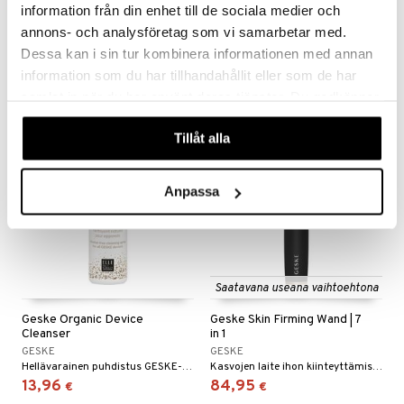
Geske MicroNeedle Face &
Geske MicroNeedle Face
information från din enhet till de sociala medier och
Body Roller | 9 in 1
Roller | 9 in 1
annons- och analysföretag som vi samarbetar med.
GESKE
GESKE
Microneedling-laite (dermaroller) kasvoille ja vartalolle Geskeltä.
Microneedling-rulla (dermarulla) kasvoille Genskeltä
Dessa kan i sin tur kombinera informationen med annan
84,95
60,96
€
€
information som du har tillhandahållit eller som de har
samlat in när du har använt deras tjänster. Du godkänner
våra cookies vid fortsatt användande av vår webbplats.
Tillåt alla
Anpassa
Saatavana useana vaihtoehtona
Geske Organic Device
Geske Skin Firming Wand | 7
Cleanser
in 1
GESKE
GESKE
Hellävarainen puhdistus GESKE-laitteille
Kasvojen laite ihon kiinteyttämiseen ja ikääntymisen ehkäisyyn Geskeltä.
13,96
84,95
€
€