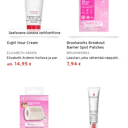
sväri
vojen poisto
toaineet
vojen hoito
isteita
vovesi
vovoiteet
Saatavana useana vaihtoehtona
ivashamppoo
distus
kkä iho
metiikkalaukkuja
Eight Hour Cream
Brushworks Breakout
ve-in hoitoaine
mämeikinpoisto
va iho
rinta
Barrier Spot Patches
ELIZABETH ARDEN
BRUSHWORKS
toilu
maali iho
japakkaukset
Elizabeth Ardenin hoitava ja parantava voide.
Laastari, joka vähentää näppylöitä ja vähentää punoitusta.
14,95
7,94
alk.
€
€
ssuihkeet
kölaitteet
vainen iho
amiot
arat
mpoot
rumit
lto & Antifrizz
ohoitoa
mänympärysvoiteet
pösuojat
heuttavat tuotteet
lakorut
iikka
a & Geeli
vakorut
t Set
mit
nekorut
ulet
 de cologne
onhoito