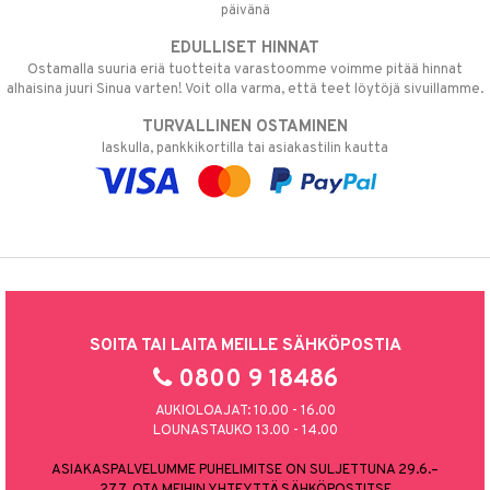
päivänä
EDULLISET HINNAT
Ostamalla suuria eriä tuotteita varastoomme voimme pitää hinnat
alhaisina juuri Sinua varten! Voit olla varma, että teet löytöjä sivuillamme.
TURVALLINEN OSTAMINEN
laskulla, pankkikortilla tai asiakastilin kautta
SOITA TAI LAITA MEILLE SÄHKÖPOSTIA
0800 9 18486
AUKIOLOAJAT: 10.00 - 16.00
LOUNASTAUKO 13.00 - 14.00
ASIAKASPALVELUMME PUHELIMITSE ON SULJETTUNA 29.6.–
27.7. OTA MEIHIN YHTEYTTÄ SÄHKÖPOSTITSE