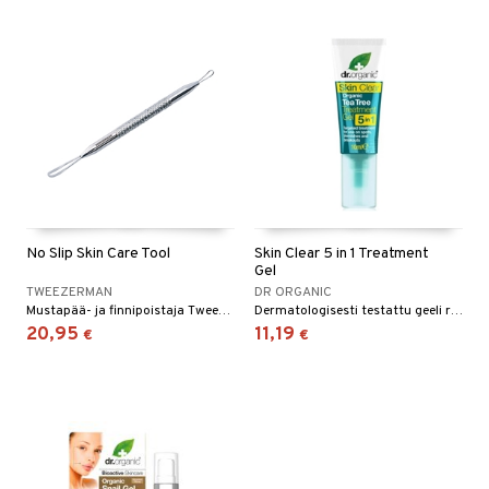
No Slip Skin Care Tool
Skin Clear 5 in 1 Treatment
Gel
TWEEZERMAN
DR ORGANIC
Mustapää- ja finnipoistaja Tweezermanilta
Dermatologisesti testattu geeli rasvaiselle ja ongelmaiholle. Auttaa poistamaan kuolleita ihosoluja, poistamaan ylimääräistä öljyä ja puhdistamaan syvältä.
20,95
11,19
€
€