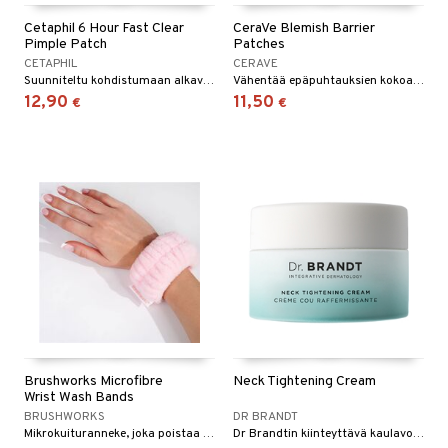
Cetaphil 6 Hour Fast Clear
CeraVe Blemish Barrier
Pimple Patch
Patches
CETAPHIL
CERAVE
Suunniteltu kohdistumaan alkaviin finneihin ja antamaan näkyviä tuloksia 6 tunnin kuluessa.
Vähentää epäpuhtauksien kokoa ja punoitusta jättämättä jälkiä iholle.
12,90
11,50
€
€
Brushworks Microfibre
Neck Tightening Cream
Wrist Wash Bands
BRUSHWORKS
DR BRANDT
Mikrokuituranneke, joka poistaa ylimääräistä vettä kasvojen pesun yhteydessä
Dr Brandtin kiinteyttävä kaulavoide