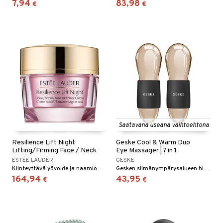
7,94
83,98
€
€
Saatavana useana vaihtoehtona
Resilience Lift Night
Geske Cool & Warm Duo
Lifting/Firming Face / Neck
Eye Massager | 7 in 1
ESTÉE LAUDER
GESKE
Kiinteyttävä yövoide ja naamio Estée Lauderilta
Gesken silmänympärysalueen hierontalaite
164,94
43,95
€
€