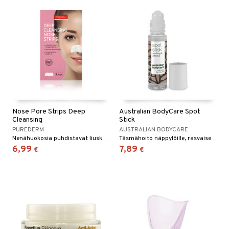
Nose Pore Strips Deep
Australian BodyCare Spot
Cleansing
Stick
PUREDERM
AUSTRALIAN BODYCARE
Nenähuokosia puhdistavat liuskat Puredermilta
Täsmähoito näppylöille, rasvaiselle ja epäpuhtaalle iholle.
6,99
7,89
€
€