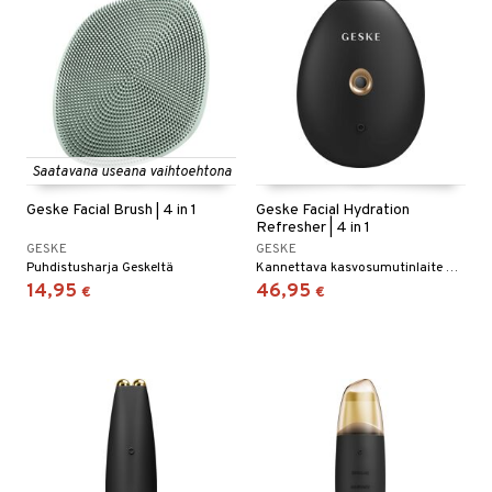
Saatavana useana vaihtoehtona
Geske Facial Brush | 4 in 1
Geske Facial Hydration
Refresher | 4 in 1
GESKE
GESKE
Puhdistusharja Geskeltä
Kannettava kasvosumutinlaite Geskeltä
14,95
46,95
€
€