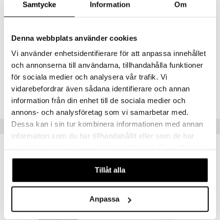
Samtycke
Information
Om
useamman hajuveden yhdistämiseen yksilöllisen tuoksun luomiseksi.
Clean Reserve Sparkling Sugar sopii erityisen hyvin yhteen Clean
Reserve Rain ja Clean Reserve Skin tuoksujen kanssa.
Denna webbplats använder cookies
Ensituoksu
: mustaherukka, ambrette-siemen
Sydäntuoksu
: persikkanektari, vaaleanpunainen sokeri, jasmiini
Vi använder enhetsidentifierare för att anpassa innehållet
Pohjatuoksu
: tonkapapu, valkoinen myski, puu
och annonserna till användarna, tillhandahålla funktioner
för sociala medier och analysera vår trafik. Vi
Tuotenumero
vidarebefordrar även sådana identifierare och annan
C12AU-12-50-XX-XX
information från din enhet till de sociala medier och
annons- och analysföretag som vi samarbetar med.
Dessa kan i sin tur kombinera informationen med annan
Suositut tuotteet
information som du har tillhandahållit eller som de har
samlat in när du har använt deras tjänster. Du godkänner
våra cookies vid fortsatt användande av vår webbplats.
Tillåt alla
Anpassa