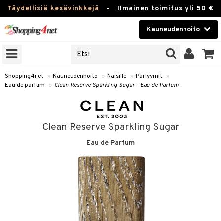
Täydellisiä kesävinkkejä
-
Ilmainen toimitus yli 50 €
Kauneudenhoito
ERKKEJÄ
Kauneudenhoito
M BRANDS
T
Piilolinssit
Shopping4net
»
Kauneudenhoito
»
Naisille
»
Parfyymit
»
Eau de parfum
»
Clean Reserve Sparkling Sugar - Eau de Parfum
JAT
Luontaistuotteet
UOTTEITA
Apteekki
Clean Reserve Sparkling Sugar
Fitness
Eau de Parfum
t
Koti & Sisustus
t Set
ito
Lelut, Lapsi & Vauva
jat / Kammat
inkotuotteet
Tuotemerkkejä
skuurit
koistuotteet
lakorut
iikka
Kampanjat
stenlähtö
eruskettavat tuotteet
vakorut
t Set
mit