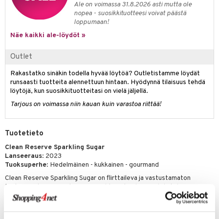
Ale on voimassa 31.8.2026 asti mutta ole
kkivoide
teutus & Soujaus
nopea - suosikkituotteesi voivat päästä
loppumaan!
tevoide
ranajo & Ihonpuhdistus
Näe kaikki ale-löydöt »
justusvoide
Outlet
kipuna
Rakastatko sinäkin todella hyvää löytöä? Outletistamme löydät
teri
runsaasti tuotteita alennettuun hintaan. Hyödynnä tilaisuus tehdä
siväri
löytöjä, kun suosikkituotteitasi on vielä jäljellä.
Tarjous on voimassa niin kauan kuin varastoa riittää!
mänrajauskynät
Tuotetieto
Clean Reserve Sparkling Sugar
Lanseeraus
: 2023
Tuoksuperhe
: Hedelmäinen - kukkainen - gourmand
Clean Reserve Sparkling Sugar on flirttaileva ja vastustamaton
tuoksu, jonka inspiraationa on unohtumaton hymy. Yhdistelmä
mustaherukkaa, herkullista persikkaa ja vaaleanpunaista sokeria luo
tuoksuelämyksen, jota on lähes mahdoton vastustaa!
Cleanin tuoksut sopivat erinomaisesti kerrostamiseen, eli kahden tai