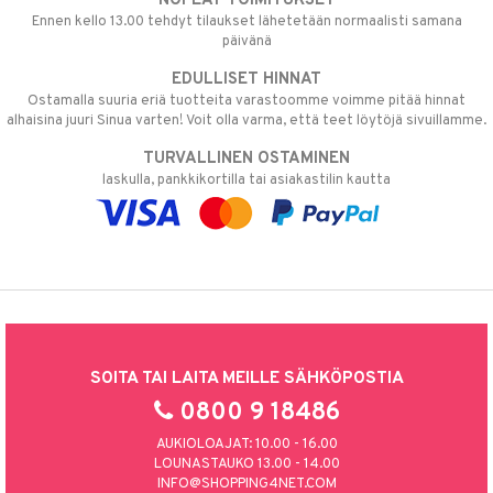
NOPEAT TOIMITUKSET
Ennen kello 13.00 tehdyt tilaukset lähetetään normaalisti samana
päivänä
EDULLISET HINNAT
Ostamalla suuria eriä tuotteita varastoomme voimme pitää hinnat
alhaisina juuri Sinua varten! Voit olla varma, että teet löytöjä sivuillamme.
TURVALLINEN OSTAMINEN
laskulla, pankkikortilla tai asiakastilin kautta
SOITA TAI LAITA MEILLE SÄHKÖPOSTIA
0800 9 18486
AUKIOLOAJAT: 10.00 - 16.00
LOUNASTAUKO 13.00 - 14.00
INFO@SHOPPING4NET.COM