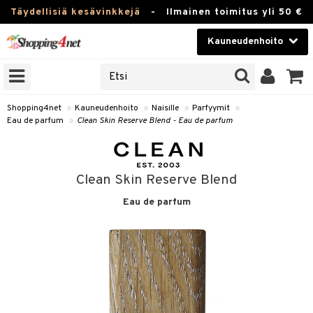
Täydellisiä kesävinkkejä
-
Ilmainen toimitus yli 50 €
Kauneudenhoito
ERKKEJÄ
Kauneudenhoito
M BRANDS
T
Piilolinssit
Shopping4net
»
Kauneudenhoito
»
Naisille
»
Parfyymit
»
Eau de parfum
»
Clean Skin Reserve Blend - Eau de parfum
JAT
Luontaistuotteet
UOTTEITA
Apteekki
Clean Skin Reserve Blend
Fitness
Eau de parfum
t
Koti & Sisustus
t Set
ito
Lelut, Lapsi & Vauva
jat / Kammat
inkotuotteet
Tuotemerkkejä
skuurit
koistuotteet
lakorut
iikka
Kampanjat
stenlähtö
eruskettavat tuotteet
vakorut
t Set
mit