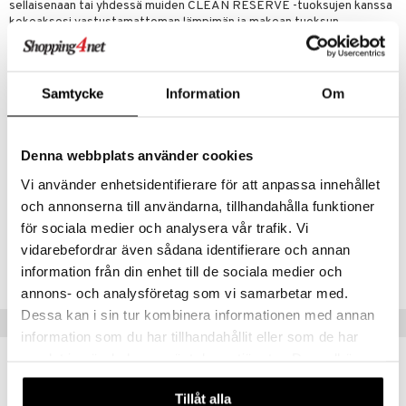
sellaisenaan tai yhdessä muiden CLEAN RESERVE -tuoksujen kanssa
kokeaksesi vastustamattoman lämpimän ja makean tuoksun.
CLEAN RESERVE -kokoelma on luotu ajatellen ihmisiä ja planeettaa:
tuoksut sisältävät muun muassa vastuullisia ainesosia, jotka
hyödyttävät maanviljelijöitä ja heidän yhteisöjään. Clean Skin Reserve
Samtycke
Information
Om
Blend EdP sisältää vastuullista Madagaskarilta saatua vaniljaa, joka
auttaa tukemaan maanviljelysyhteisöjä uudelleenviljelyohjelmien,
juomavesikaivojen ja lääkinnällisten varusteiden kautta.
Denna webbplats använder cookies
Päätuoksu
: kuusama, bergamotti, appelsiininkukka
Sydäntuoksu
: vaniljaorkidea, pioni
Vi använder enhetsidentifierare för att anpassa innehållet
Pohjatuoksu
: praliini, valkoinen setripuu, myski
och annonserna till användarna, tillhandahålla funktioner
för sociala medier och analysera vår trafik. Vi
Tuotenumero
vidarebefordrar även sådana identifierare och annan
C12AV-12-30-XX-XX
information från din enhet till de sociala medier och
annons- och analysföretag som vi samarbetar med.
Dessa kan i sin tur kombinera informationen med annan
Suositut tuotteet
information som du har tillhandahållit eller som de har
samlat in när du har använt deras tjänster. Du godkänner
våra cookies vid fortsatt användande av vår webbplats.
Tillåt alla