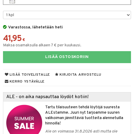
eruskettavat tuotteet
toilu
eruskettavat tuotteet
er shave lotion
inkotuotteet
kojen hoito
kölaitteet
vovoiteet
 de cologne
dorantit
linssit
vojen poisto
mpoot
metiikkalaukkuja
 de toilette
koistuotteet
UE
Varastossa, lähetetään heti
ien hoito
vikkeita
rinta
japakkaukset
eruskettavat tuotteet
e
41,95
spalvelu
€
rinta
japakkaus
vojen poisto
Maksa osamaksulla alkaen 7 € per kuukausi.
 10
 System
ksiä & vastauksia
pytuotteita
amiot
ien hoito
he 1: Puhdistus
ito
LISÄÄ OSTOSKORIIN
tuotetta
hkugeelit & saippuat
ranajotuotteet
hkugeelit & saippuat
he 2: Kirkastus
ien- ja Vartalonhoito
 verkkokaupasta
taloöljyt
ta & Viikset
LISÄÄ TOIVELISTALLE
KIRJOITA ARVOSTELU
talovoiteet
he 3: Kosteutus
teudenhoito
likiilto
t
KERRO YSTÄVÄLLE
talovoiteet
distaminen
rinta ja naamiot
lipuna
matics Elixir
o
rumit
ALE - on aika napsauttaa löydöt kotiin!
distus
ltenrajausväri
yx
inkosuoja
mänympärysvoiteet
Tartu tilaisuuteen tehdä löytöjä suuresta
rumit
makarvat
nique Happy
aihetta Miehille
ALEstamme. Juuri nyt tarjoamme suuren
mien/Huulten Hoito
valikoiman jännittäviä tuotteita alennetuilla
miväri
nique Happy For Men
nhoito
hinnoilla!
kkisiveltmit
kastus
Ale on voimassa 31.8.2026 asti mutta ole