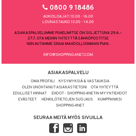
0800 9 18486
AUKIOLOAJAT: 10.00 - 16.00
LOUNASTAUKO 13.00 - 14.00
ASIAKASPALVELUMME PUHELIMITSE ON SULJETTUNA 29.6.–
27.7. OTA MEIHIN YHTEYTTÄ SÄHKÖPOSTITSE
NIIN AUTAMME SINUA MAHDOLLISIMMAN PIAN.
INFO@SHOPPING4NET.COM
ASIAKASPALVELU
OMA PROFIILI
KYSYMYKSIÄ & VASTAUKSIA
OLEN UNOHTANUT ASIAKASTIETONI
OTA YHTEYTTÄ
EDULLISET HINNAT
EHDOT - SHOPPING4NETIN MYYNTIEHDOT
EVÄSTEET
HENKILÖTIETOJEN SUOJAUS
KUMPPANIKSI
SHOPPING4NET
SEURAA MEITÄ MYÖS SIVUILLA