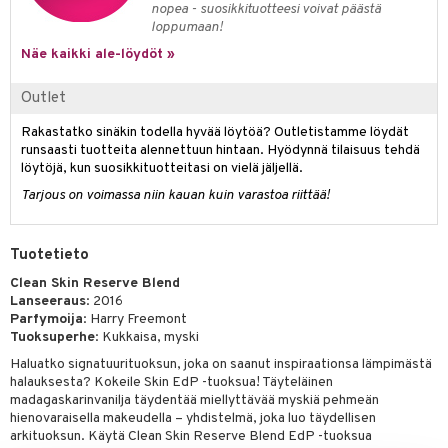
nopea - suosikkituotteesi voivat päästä
kkivoide
teutus & Soujaus
loppumaan!
tevoide
ranajo & Ihonpuhdistus
Näe kaikki ale-löydöt »
justusvoide
Outlet
kipuna
Rakastatko sinäkin todella hyvää löytöä? Outletistamme löydät
runsaasti tuotteita alennettuun hintaan. Hyödynnä tilaisuus tehdä
teri
löytöjä, kun suosikkituotteitasi on vielä jäljellä.
siväri
Tarjous on voimassa niin kauan kuin varastoa riittää!
mänrajauskynät
Tuotetieto
Clean Skin Reserve Blend
Lanseeraus
: 2016
Parfymoija
: Harry Freemont
Tuoksuperhe
: Kukkaisa, myski
Haluatko signatuurituoksun, joka on saanut inspiraationsa lämpimästä
halauksesta? Kokeile Skin EdP -tuoksua! Täyteläinen
madagaskarinvanilja täydentää miellyttävää myskiä pehmeän
hienovaraisella makeudella – yhdistelmä, joka luo täydellisen
arkituoksun. Käytä Clean Skin Reserve Blend EdP -tuoksua