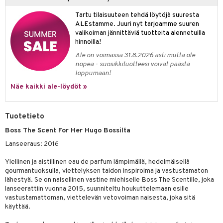
kkivoide
teutus & Soujaus
Tartu tilaisuuteen tehdä löytöjä suuresta
ALEstamme. Juuri nyt tarjoamme suuren
tevoide
ranajo & Ihonpuhdistus
valikoiman jännittäviä tuotteita alennetuilla
justusvoide
hinnoilla!
Ale on voimassa 31.8.2026 asti mutta ole
kipuna
nopea - suosikkituotteesi voivat päästä
loppumaan!
teri
Näe kaikki ale-löydöt »
siväri
mänrajauskynät
Tuotetieto
Boss The Scent For Her Hugo Bossilta
Lanseeraus: 2016
Ylellinen ja aistillinen eau de parfum lämpimällä, hedelmäisellä
gourmantuoksulla, viettelyksen taidon inspiroima ja vastustamaton
lähestyä. Se on naisellinen vastine miehiselle Boss The Scentille, joka
lanseerattiin vuonna 2015, suunniteltu houkuttelemaan esille
vastustamattoman, viettelevän vetovoiman naisesta, joka sitä
käyttää.