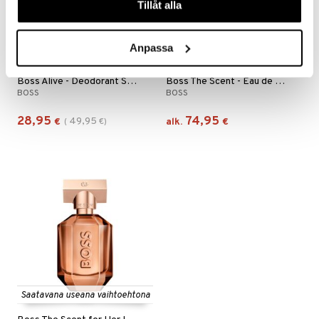
Tillåt alla
Anpassa
Saatavana useana vaihtoehtona
Boss Alive - Deodorant Spray
Boss The Scent - Eau de toilette (Edt) Spray
BOSS
BOSS
28,95
74,95
49,95
€
(
€
)
alk.
€
Saatavana useana vaihtoehtona