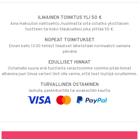
ILMAINEN TOIMITUS YLI 50 €
Aina maksuton vaihtoehto, huolimatta siitä ostatko yksittäisen
tuotteen tai koko tilauksellesi joka ylittää 50 €.
NOPEAT TOIMITUKSET
Ennen kello 13.00 tehdyt tilaukset lähetetään normaalisti samana
päivänä
EDULLISET HINNAT
Ostamalla suuria eriä tuotteita varastoomme voimme pitää hinnat
alhaisina juuri Sinua varten! Voit olla varma, että teet löytöjä sivuillamme.
TURVALLINEN OSTAMINEN
laskulla, pankkikortilla tai asiakastilin kautta