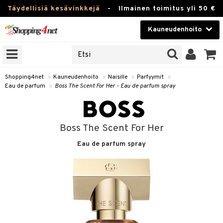
Täydellisiä kesävinkkejä
-
Ilmainen toimitus yli 50 €
Kauneudenhoito
ERKKEJÄ
Kauneudenhoito
M BRANDS
T
Piilolinssit
Shopping4net
»
Kauneudenhoito
»
Naisille
»
Parfyymit
»
Eau de parfum
»
Boss The Scent For Her - Eau de parfum spray
JAT
Luontaistuotteet
UOTTEITA
Apteekki
Boss The Scent For Her
Fitness
Eau de parfum spray
t
Koti & Sisustus
t Set
ito
Lelut, Lapsi & Vauva
jat / Kammat
inkotuotteet
Tuotemerkkejä
skuurit
koistuotteet
lakorut
iikka
Kampanjat
stenlähtö
eruskettavat tuotteet
vakorut
t Set
mit