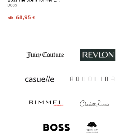
Boss The Scent for Her Le Parfum - Eau de parfum
BOSS
68,95
alk.
€