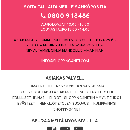
SOITA TAI LAITA MEILLE SÄHKÖPOSTIA
0800 9 18486
AUKIOLOAJAT: 10.00 - 16.00
LOUNASTAUKO 13.00 - 14.00
ASIAKASPALVELUMME PUHELIMITSE ON SULJETTUNA 29.6.–
27.7. OTA MEIHIN YHTEYTTÄ SÄHKÖPOSTITSE
NIIN AUTAMME SINUA MAHDOLLISIMMAN PIAN.
INFO@SHOPPING4NET.COM
ASIAKASPALVELU
OMA PROFIILI
KYSYMYKSIÄ & VASTAUKSIA
OLEN UNOHTANUT ASIAKASTIETONI
OTA YHTEYTTÄ
EDULLISET HINNAT
EHDOT - SHOPPING4NETIN MYYNTIEHDOT
EVÄSTEET
HENKILÖTIETOJEN SUOJAUS
KUMPPANIKSI
SHOPPING4NET
SEURAA MEITÄ MYÖS SIVUILLA