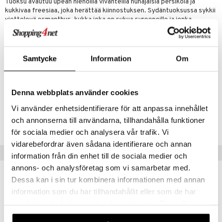
Tuoksu avautuu upean hienoilla vivahteilla hunajaisia persikoia ja
kukkivaa freesiaa, joka herättää kiinnostuksen. Sydäntuoksussa sykkii
viettelevä osmanthus, kukka joka on sukua syreeneille ja jonka
hedelmäkukinto tuoksuu luumuille ja rusinoille. Pohjatuoksussa on
paahdetut kaakaopavut, jotka herättävät mielihalun.
Päätuoksu:
kukkiva freesia ja hunajapersikka
Samtycke
Information
Om
Sydäntuoksu:
osmanthus
Pohjatuoksu:
paahdetut kaakaopavut
Denna webbplats använder cookies
Tuotenumero
Vi använder enhetsidentifierare för att anpassa innehållet
och annonserna till användarna, tillhandahålla funktioner
CBSSK-HB-30-XX-XX
för sociala medier och analysera vår trafik. Vi
vidarebefordrar även sådana identifierare och annan
Vinkkejä sinulle
information från din enhet till de sociala medier och
annons- och analysföretag som vi samarbetar med.
-42%
Dessa kan i sin tur kombinera informationen med annan
information som du har tillhandahållit eller som de har
samlat in när du har använt deras tjänster. Du godkänner
våra cookies vid fortsatt användande av vår webbplats.