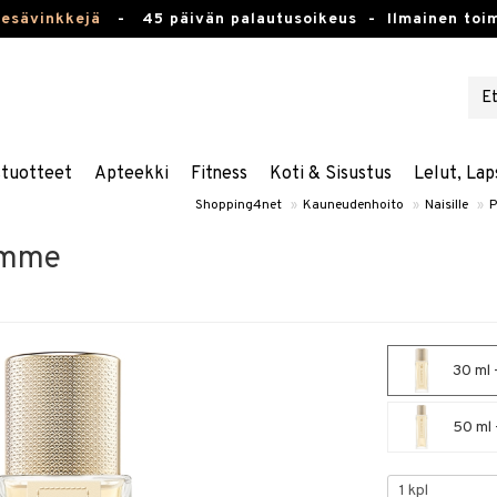
kesävinkkejä
-
45 päivän palautusoikeus -
Ilmainen toim
stuotteet
Apteekki
Fitness
Koti & Sisustus
Lelut, Lap
Shopping4net
»
Kauneudenhoito
»
Naisille
»
P
emme
30 ml 
50 ml 