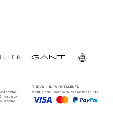
TURVALLINEN OSTAMINEN
varastoomme
laskulla, pankkikortilla tai asiakastilin kautta
 Sinua varten!
sivuillamme.