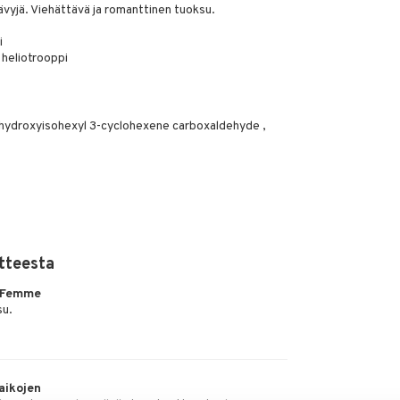
sävyjä. Viehättävä ja romanttinen tuoksu.
i
a heliotrooppi
 , hydroxyisohexyl 3-cyclohexene carboxaldehyde ,
tteesta
 Femme
su.
aikojen