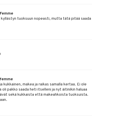
 Femme
ä kyllästyn tuoksuun nopeasti, mutta tätä pitää saada
D
 femme
a kukkainen, makea ja raikas samalla kertaa. Ei ole
 oli pakko saada heti itselleni ja nyt äitinikin haluaa
pitävät sekä kukkaista että makeahkoista tuoksuista.
taan.