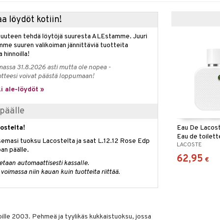
a löydöt kotiin!
isuuteen tehdä löytöjä suuresta ALEstamme. Juuri
mme suuren valikoiman jännittäviä tuotteita
a hinnoilla!
massa 31.8.2026 asti mutta ole nopea -
otteesi voivat päästä loppumaan!
i ale-löydöt »
päälle
Eau De Lacost
ostelta!
Eau de toilett
semasi tuoksu Lacostelta ja saat L.12.12 Rose Edp
LACOSTE
an päälle.
62,95
€
etaan automaattisesti kassalle.
voimassa niin kauan kuin tuotteita riittää.
ille 2003. Pehmeä ja tyylikäs kukkaistuoksu, jossa