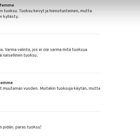
 femme
en tuoksu. Tuoksu kevyt ja hienotunteinen, mutta
 kyllästy.
a. Varma valinta, jos ei ole varma mitä tuoksua
ä naisellinen tuoksu.
 femme
nyt muutaman vuoden. Muitakin tuoksuja käytän, mutta
in pidän. paras tuoksu!