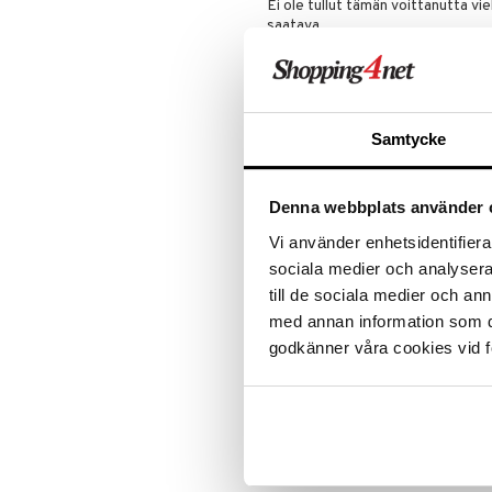
Ei ole tullut tämän voittanutta viel
saatava..
Sippe
paras tuoksu
Samtycke
tuoksu kiehtoo aina uudestaan ja
sah
Denna webbplats använder 
Lacoste pour
Vi använder enhetsidentifierar
Tämä suosikki tuoksuni löytyi hass
sociala medier och analysera 
kranttu tuoksujen suhteen mutta t
till de sociala medier och a
vuoden jälkeenkin!
med annan information som du 
Naksu
godkänner våra cookies vid f
Lacoste pour
Aivan ihana tuoksu,pehmeän naisel
AR