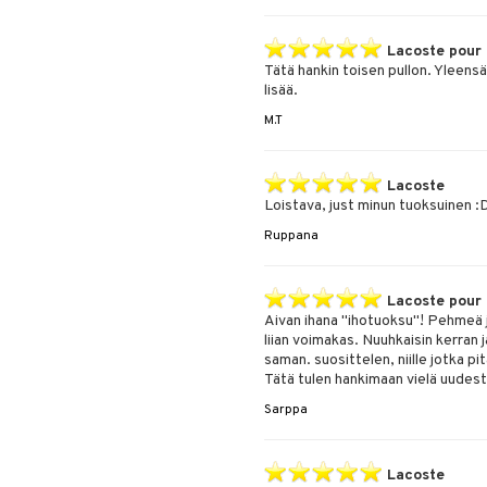
Lacoste pour
Tätä hankin toisen pullon. Yleens
lisää.
M.T
Lacoste
Loistava, just minun tuoksuinen :
Ruppana
Lacoste pour
Aivan ihana "ihotuoksu"! Pehmeä j
liian voimakas. Nuuhkaisin kerran ja
saman. suosittelen, niille jotka 
Tätä tulen hankimaan vielä uudes
Sarppa
Lacoste