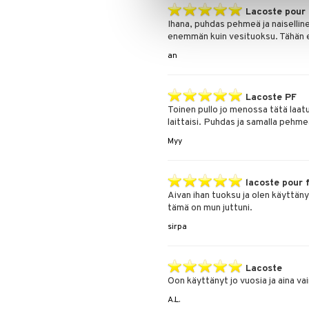
Lacoste pour
Ihana, puhdas pehmeä ja naisellin
enemmän kuin vesituoksu. Tähän ei
an
Lacoste PF
Toinen pullo jo menossa tätä laatu
laittaisi. Puhdas ja samalla pehme
Myy
lacoste pour
Aivan ihan tuoksu ja olen käyttä
tämä on mun juttuni.
sirpa
Lacoste
Oon käyttänyt jo vuosia ja aina va
A.L.