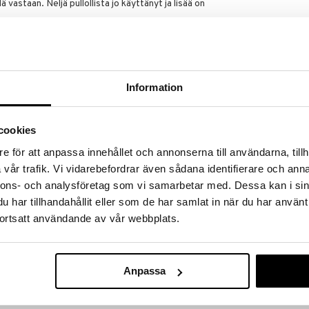
ä vastaan. Neljä pullollista jo käyttänyt ja lisää on
Information
 uudestaan.
cookies
 femme
e för att anpassa innehållet och annonserna till användarna, tillh
usti laivalla horoskooppitaulusta:) Olen todella
vår trafik. Vi vidarebefordrar även sådana identifierare och anna
ästä tuli lemppari heti ja on sitä edelleen monen
nnons- och analysföretag som vi samarbetar med. Dessa kan i sin
har tillhandahållit eller som de har samlat in när du har använt
ortsatt användande av vår webbplats.
 femme
linen just minun juttu,suosittelen.
Anpassa