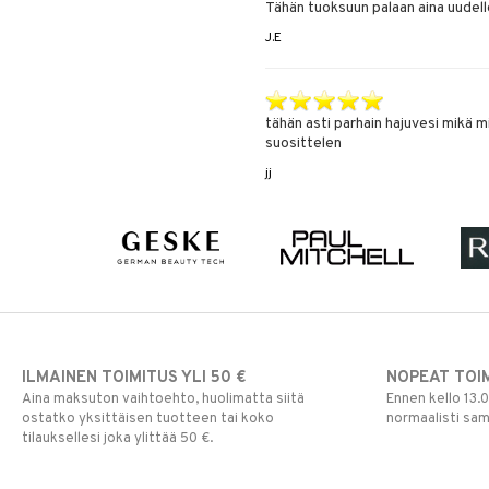
Tähän tuoksuun palaan aina uudell
J.E
tähän asti parhain hajuvesi mikä mi
suosittelen
jj
ILMAINEN TOIMITUS YLI 50 €
NOPEAT TOI
Aina maksuton vaihtoehto, huolimatta siitä
Ennen kello 13.
ostatko yksittäisen tuotteen tai koko
normaalisti sa
tilauksellesi joka ylittää 50 €.