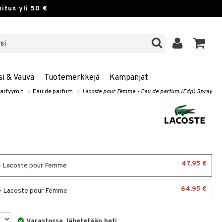
itus yli 50 €
si & Vauva
Tuotemerkkejä
Kampanjat
arfyymit
»
Eau de parfum
»
Lacoste pour Femme - Eau de parfum (Edp) Spray
47,95 €
- Lacoste pour Femme
64,95 €
- Lacoste pour Femme
Varastossa, lähetetään heti