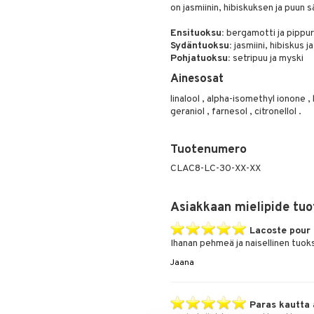
on jasmiinin, hibiskuksen ja puun 
Ensituoksu:
bergamotti ja pippur
Sydäntuoksu:
jasmiini, hibiskus j
Pohjatuoksu:
setripuu ja myski
Ainesosat
linalool , alpha-isomethyl ionone
geraniol , farnesol , citronellol .
Tuotenumero
CLAC8-LC-30-XX-XX
Asiakkaan mielipide tuo
Lacoste pour
Ihanan pehmeä ja naisellinen tuok
Jaana
Paras kautta 