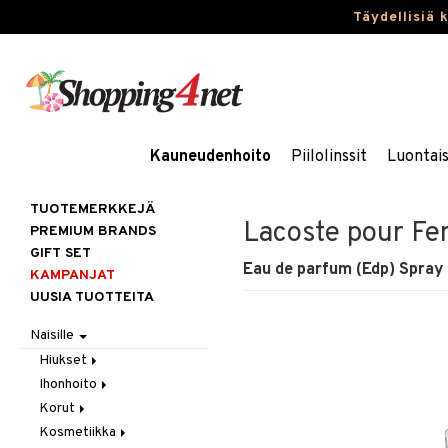
Täydellisiä 
Kauneudenhoito
Piilolinssit
Luontai
TUOTEMERKKEJÄ
Lacoste pour F
PREMIUM BRANDS
GIFT SET
Eau de parfum (Edp) Spray
KAMPANJAT
UUSIA TUOTTEITA
Naisille
Hiukset
Ihonhoito
Gift Set
Korut
Harjat / Kammat
Aurinkotuotteet
Kosmetiikka
Hiuskuurit
Erikoistuotteet
Kaulakorut