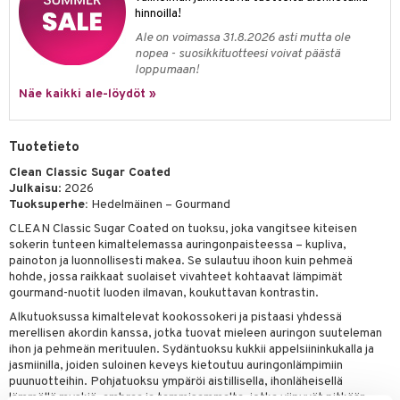
kkivoide
hinnoilla!
teutus & Soujaus
Ale on voimassa 31.8.2026 asti mutta ole
tevoide
ranajo & Ihonpuhdistus
nopea - suosikkituotteesi voivat päästä
loppumaan!
justusvoide
Näe kaikki ale-löydöt »
kipuna
teri
Tuotetieto
siväri
Clean Classic Sugar Coated
Julkaisu
: 2026
mänrajauskynät
Tuoksuperhe:
Hedelmäinen – Gourmand
CLEAN Classic Sugar Coated on tuoksu, joka vangitsee kiteisen
sokerin tunteen kimaltelemassa auringonpaisteessa – kupliva,
painoton ja luonnollisesti makea. Se sulautuu ihoon kuin pehmeä
hohde, jossa raikkaat suolaiset vivahteet kohtaavat lämpimät
gourmand-nuotit luoden ilmavan, koukuttavan kontrastin.
Alkutuoksussa kimaltelevat kookossokeri ja pistaasi yhdessä
merellisen akordin kanssa, jotka tuovat mieleen auringon suuteleman
ihon ja pehmeän merituulen. Sydäntuoksu kukkii appelsiininkukalla ja
jasmiinilla, joiden suloinen keveys kietoutuu auringonlämpimiin
puunuotteihin. Pohjatuoksu ympäröi aistillisella, ihonläheisellä
lämmöllä myskiä, ambraa ja tammisammalta, jotka viipyvät pitkään