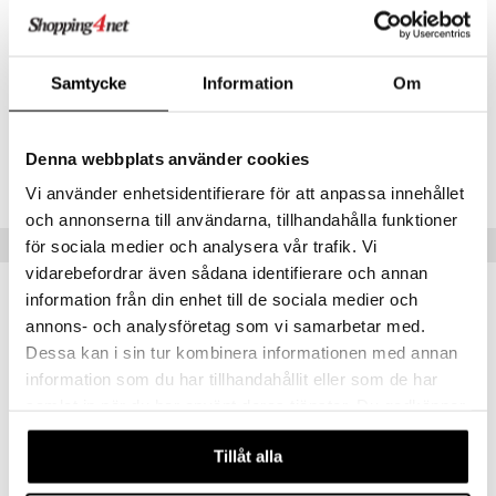
auringonlaskun jälkeen.
Alkutuoksut
: Kookossokeri, pistaasi, merellinen akordi
Sydäntuoksut
: Appelsiininkukka, jasmiini, auringonlämpimät puunuotit
Samtycke
Information
Om
Pohjatuoksut
: Myski, ambra, tammisammal
Tuotenumero
Denna webbplats använder cookies
C12BE-12-30-XX-XX
Vi använder enhetsidentifierare för att anpassa innehållet
och annonserna till användarna, tillhandahålla funktioner
Suositut tuotteet
för sociala medier och analysera vår trafik. Vi
vidarebefordrar även sådana identifierare och annan
information från din enhet till de sociala medier och
annons- och analysföretag som vi samarbetar med.
Dessa kan i sin tur kombinera informationen med annan
information som du har tillhandahållit eller som de har
samlat in när du har använt deras tjänster. Du godkänner
våra cookies vid fortsatt användande av vår webbplats.
Tillåt alla