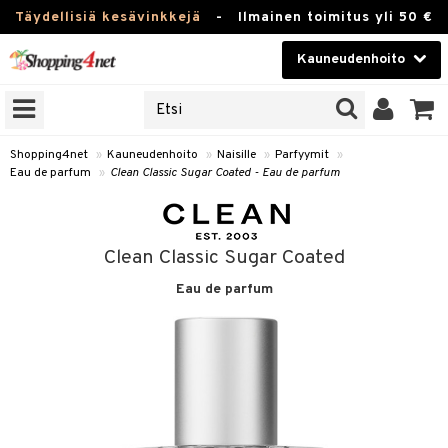
Täydellisiä kesävinkkejä
-
Ilmainen toimitus yli 50 €
Kauneudenhoito
ERKKEJÄ
Kauneudenhoito
M BRANDS
T
Piilolinssit
Shopping4net
»
Kauneudenhoito
»
Naisille
»
Parfyymit
»
Eau de parfum
»
Clean Classic Sugar Coated - Eau de parfum
JAT
Luontaistuotteet
UOTTEITA
Apteekki
Clean Classic Sugar Coated
Fitness
Eau de parfum
t
Koti & Sisustus
t Set
ito
Lelut, Lapsi & Vauva
jat / Kammat
inkotuotteet
Tuotemerkkejä
skuurit
koistuotteet
lakorut
iikka
Kampanjat
stenlähtö
eruskettavat tuotteet
vakorut
t Set
mit