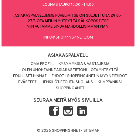
LOUNASTAUKO 13.00 - 14.00
ASIAKASPALVELUMME PUHELIMITSE ON SULJETTUNA 29.6.–
27.7. OTA MEIHIN YHTEYTTÄ SÄHKÖPOSTITSE
NIIN AUTAMME SINUA MAHDOLLISIMMAN PIAN.
INFO@SHOPPING4NET.COM
ASIAKASPALVELU
OMA PROFIILI
KYSYMYKSIÄ & VASTAUKSIA
OLEN UNOHTANUT ASIAKASTIETONI
OTA YHTEYTTÄ
EDULLISET HINNAT
EHDOT - SHOPPING4NETIN MYYNTIEHDOT
EVÄSTEET
HENKILÖTIETOJEN SUOJAUS
KUMPPANIKSI
SHOPPING4NET
SEURAA MEITÄ MYÖS SIVUILLA
© 2026 SHOPPING4NET
•
SITEMAP