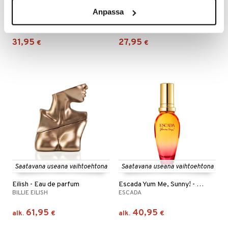
Anpassa
French Avenue After Effect - Extrait de parfum
Crème of Clouds - Eau de parfum
FRENCH AVENUE
FRAGRANCE WORLD
31,95
27,95
€
€
Saatavana useana vaihtoehtona
Saatavana useana vaihtoehtona
Eilish - Eau de parfum
Escada Yum Me, Sunny! - Eau de parfum
BILLIE EILISH
ESCADA
61,95
40,95
alk.
€
alk.
€