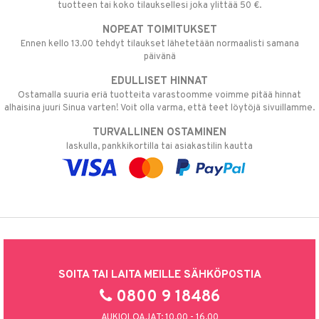
tuotteen tai koko tilauksellesi joka ylittää 50 €.
NOPEAT TOIMITUKSET
Ennen kello 13.00 tehdyt tilaukset lähetetään normaalisti samana
päivänä
EDULLISET HINNAT
Ostamalla suuria eriä tuotteita varastoomme voimme pitää hinnat
alhaisina juuri Sinua varten! Voit olla varma, että teet löytöjä sivuillamme.
TURVALLINEN OSTAMINEN
laskulla, pankkikortilla tai asiakastilin kautta
SOITA TAI LAITA MEILLE SÄHKÖPOSTIA
0800 9 18486
AUKIOLOAJAT: 10.00 - 16.00