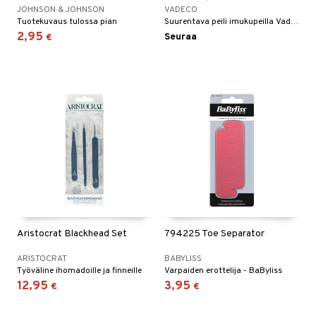
makarvat
nique Happy
aihetta Miehille
JOHNSON & JOHNSON
VADECO
Tuotekuvaus tulossa pian
Suurentava peili imukupeilla Vadecolta
mien/Huulten Hoito
miväri
nique Happy For Men
nhoito
2,95
Seuraa
€
kkisiveltmit
kastus
kkivoide
teutus & Soujaus
tevoide
ranajo & Ihonpuhdistus
justusvoide
kipuna
teri
siväri
mänrajauskynät
Aristocrat Blackhead Set
794225 Toe Separator
ARISTOCRAT
BABYLISS
Työväline ihomadoille ja finneille
Varpaiden erottelija - BaByliss
12,95
3,95
€
€