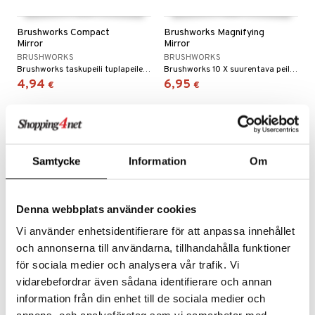
Brushworks Compact
Brushworks Magnifying
Mirror
Mirror
BRUSHWORKS
BRUSHWORKS
Brushworks taskupeili tuplapeileillä
Brushworks 10 X suurentava peili imukupein
4,94
6,95
€
€
Samtycke
Information
Om
Denna webbplats använder cookies
Vi använder enhetsidentifierare för att anpassa innehållet
och annonserna till användarna, tillhandahålla funktioner
för sociala medier och analysera vår trafik. Vi
Brushworks HD Reusable
Brushworks HD Satin Sleep
vidarebefordrar även sådana identifierare och annan
Makeup Remover Pads Set
Mask
information från din enhet till de sociala medier och
BRUSHWORKS
BRUSHWORKS