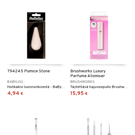
794245 Pumice Stone
Brushworks Luxury
Perfume Atomiser
BABYLISS
BRUSHWORKS
Hohkakivi luonnonkivestä - BaByliss
Täytettävä hajuvesipullo Brushworksilta
4,94
15,95
€
€