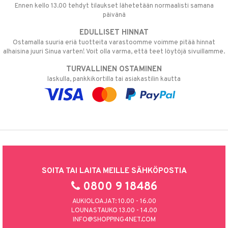
Ennen kello 13.00 tehdyt tilaukset lähetetään normaalisti samana
päivänä
EDULLISET HINNAT
Ostamalla suuria eriä tuotteita varastoomme voimme pitää hinnat
alhaisina juuri Sinua varten! Voit olla varma, että teet löytöjä sivuillamme.
TURVALLINEN OSTAMINEN
laskulla, pankkikortilla tai asiakastilin kautta
SOITA TAI LAITA MEILLE SÄHKÖPOSTIA
0800 9 18486
AUKIOLOAJAT: 10.00 - 16.00
LOUNASTAUKO 13.00 - 14.00
INFO@SHOPPING4NET.COM