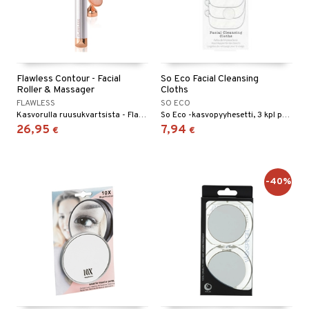
Flawless Contour - Facial
So Eco Facial Cleansing
Roller & Massager
Cloths
FLAWLESS
SO ECO
Kasvorulla ruusukvartsista - Flawless
So Eco -kasvopyyhesetti, 3 kpl pehmeitä pyyhkeitä
26,95
7,94
€
€
-40%