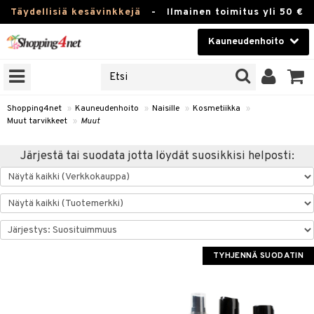
Täydellisiä kesävinkkejä
-
Ilmainen toimitus yli 50 €
Kauneudenhoito
ERKKEJÄ
Kauneudenhoito
M BRANDS
T
Piilolinssit
Shopping4net
»
Kauneudenhoito
»
Naisille
»
Kosmetiikka
»
Muut tarvikkeet
»
Muut
JAT
Luontaistuotteet
UOTTEITA
Järjestä tai suodata jotta löydät suosikkisi helposti:
Apteekki
Fitness
t
Koti & Sisustus
t Set
ito
Lelut, Lapsi & Vauva
TYHJENNÄ SUODATIN
jat / Kammat
inkotuotteet
Tuotemerkkejä
skuurit
koistuotteet
lakorut
iikka
Kampanjat
stenlähtö
eruskettavat tuotteet
vakorut
t Set