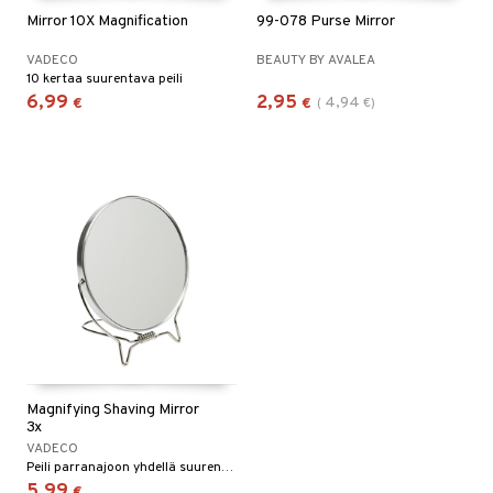
Mirror 10X Magnification
99-078 Purse Mirror
VADECO
BEAUTY BY AVALEA
10 kertaa suurentava peili
6,99
2,95
4,94
€
€
(
€
)
Magnifying Shaving Mirror
3x
VADECO
Peili parranajoon yhdellä suurentavalla puolella, Vadecolta
5,99
€