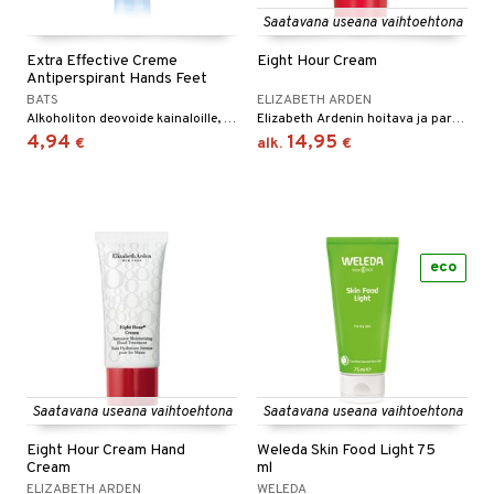
Saatavana useana vaihtoehtona
taloöljyt
Extra Effective Creme
Eight Hour Cream
talovoiteet
Antiperspirant Hands Feet
BATS
ELIZABETH ARDEN
Alkoholiton deovoide kainaloille, jaloille ja kämmenille - Bats
Elizabeth Ardenin hoitava ja parantava voide.
4,94
14,95
t
€
alk.
€
stenlähtö
sasto
ito
iikkalaukkuja
sväri
inkotuotteet
sit
mit
otteita
toaineet
koistuotteet
er shave balm
ko
onhoito
eco
toilu
eruskettavat tuotteet
er shave lotion
inkotuotteet
kölaitteet
vovoiteet
 de cologne
dorantit
linssit
mpoot
metiikkalaukkuja
 de toilette
koistuotteet
UE
vikkeita
rinta
japakkaukset
eruskettavat tuotteet
Saatavana useana vaihtoehtona
Saatavana useana vaihtoehtona
e
spalvelu
japakkaus
vojen poisto
Eight Hour Cream Hand
Weleda Skin Food Light 75
 10
 System
Cream
ml
ksiä & vastauksia
amiot
ien hoito
ELIZABETH ARDEN
WELEDA
he 1: Puhdistus
ito