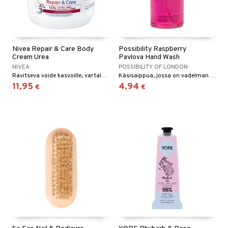
Nivea Repair & Care Body
Possibility Raspberry
Cream Urea
Pavlova Hand Wash
NIVEA
POSSIBILITY OF LONDON
Ravitseva voide kasvoille, vartalolle ja käsille
Käsisaippua, jossa on vadelman ja mansikan tuoksu.
11,95
4,94
€
€