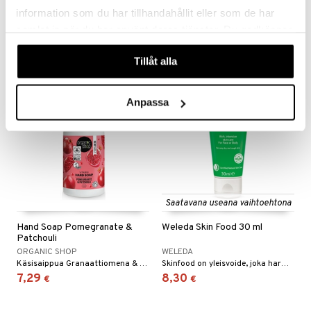
URTEKRAM
URTEKRAM
information som du har tillhandahållit eller som de har
Raikas ja hellävarainen käsisaippua, jossa on luonnollisia öljyjä.
Pehmentävä sitruksentuoksuinen käsivoide.
samlat in när du har använt deras tjänster. Du godkänner
6,49
6,49
€
€
våra cookies vid fortsatt användande av vår webbplats.
Tillåt alla
Anpassa
eco
eco
Saatavana useana vaihtoehtona
Hand Soap Pomegranate &
Weleda Skin Food 30 ml
Patchouli
ORGANIC SHOP
WELEDA
Käsisaippua Granaattiomena & Patchouli granaattiomenauutteella ja patchouliöljyllä
Skinfood on yleisvoide, joka harmonisoi ihoa ja tekee siitä pehmeän ja joustavan.
7,29
8,30
€
€