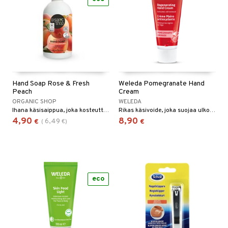
Hand Soap Rose & Fresh
Weleda Pomegranate Hand
Peach
Cream
ORGANIC SHOP
WELEDA
Ihana käsisaippua, joka kosteuttaa käsiäsi ja tuoksuu ruusulta sekä persikalta.
Rikas käsivoide, joka suojaa ulkoisilta vaikutuksilta ja ehkäisee ikäläiskiä.
4,90
8,90
6,49
€
(
€
)
€
eco