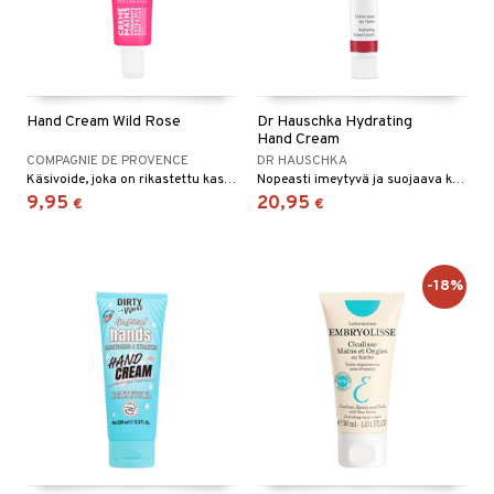
Hand Cream Wild Rose
Dr Hauschka Hydrating
Hand Cream
COMPAGNIE DE PROVENCE
DR HAUSCHKA
Käsivoide, joka on rikastettu kasviöljyillä ja tuoksuu vastaleikatuilta ruusuilta.
Nopeasti imeytyvä ja suojaava käsivoide, joka normalisoi kosteustasapainon. Tekee käsistä pehmeät ja joustavat.
9,95
20,95
€
€
-18%