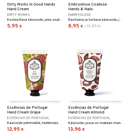
Dirty Works In Good Hands
Embryolisse Cicalisse
Hand Cream
Hands & Nails
DIRTY WORKS
EMBRYOLISSE
Kosteuttava käsivoide, joka sisältää allatoiinia ja jojobaöljyä.
Ravitseva ja hoitava käsivoide, joka sisältää runsaasti sheavoita, kuiville ja vaurioituneille käsille Embryolisselta.
5,95
8,95
10,95
€
€
(
€
)
Essências de Portugal
Essências de Portugal
Hand Cream Grape
Hand Cream Almond
ESSÊNCIAS DE PORTUGAL
ESSÊNCIAS DE PORTUGAL
Käsivoide pehmeällä, hedelmäisellä tuoksulla
Käsivoide, jossa on makean mantelin tuoksu.
12,95
13,96
€
€