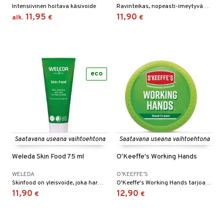
Intensiivinen hoitava käsivoide
Ravinteikas, nopeasti-imeytyvä kevyt voide, kosteuttaa välittömästi levitettäessä.
tuotetta
ranajotuotteet
hkugeelit & saippuat
he 2: Kirkastus
ien- ja Vartalonhoito
11,95
11,90
alk.
€
€
 verkkokaupasta
ta & Viikset
talovoiteet
he 3: Kosteutus
teudenhoito
likiilto
t
distaminen
rinta ja naamiot
lipuna
matics Elixir
o
rumit
distus
ltenrajausväri
yx
inkosuoja
eco
mänympärysvoiteet
rumit
makarvat
nique Happy
aihetta Miehille
mien/Huulten Hoito
miväri
nique Happy For Men
nhoito
kkisiveltmit
kastus
kkivoide
teutus & Soujaus
Saatavana useana vaihtoehtona
Saatavana useana vaihtoehtona
tevoide
ranajo & Ihonpuhdistus
Weleda Skin Food 75 ml
O'Keeffe's Working Hands
justusvoide
WELEDA
O’KEEFFE’S
Skinfood on yleisvoide, joka harmonisoi ihoa ja tekee siitä pehmeän ja joustavan.
O'Keeffe's Working Hands tarjoaa erittäin tehokkaan suojan kuiville käsille.
kipuna
11,90
12,90
€
€
teri
siväri