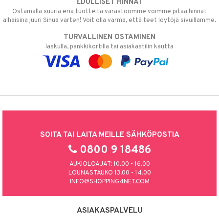
EDULLISET HINNAT
Ostamalla suuria eriä tuotteita varastoomme voimme pitää hinnat
alhaisina juuri Sinua varten! Voit olla varma, että teet löytöjä sivuillamme.
TURVALLINEN OSTAMINEN
laskulla, pankkikortilla tai asiakastilin kautta
SOITA TAI LAITA MEILLE SÄHKÖPOSTIA
0800 9 18486
AUKIOLOAJAT: 10.00 - 16.00
LOUNASTAUKO 13.00 - 14.00
INFO@SHOPPING4NET.COM
ASIAKASPALVELU