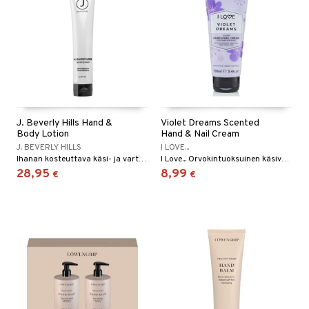
J. Beverly Hills Hand &
Violet Dreams Scented
Body Lotion
Hand & Nail Cream
J. BEVERLY HILLS
I LOVE...
Ihanan kosteuttava käsi- ja vartalovoide.
I Love... Orvokintuoksuinen käsivoide
28,95
8,99
€
€