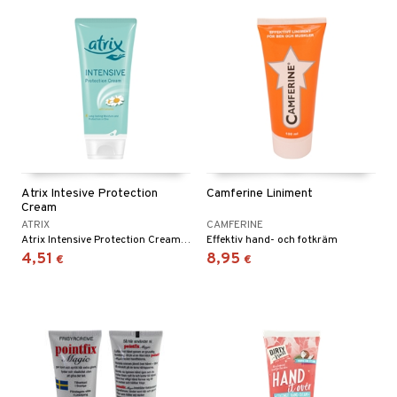
mänrajauskynät
Atrix Intesive Protection
Camferine Liniment
Cream
ATRIX
CAMFERINE
Atrix Intensive Protection Cream on käsivoide, joka tarjoaa intensiivistä hoitoa ja pitkäkestoista suojaa kuiville käsille.
Effektiv hand- och fotkräm
4,51
8,95
€
€