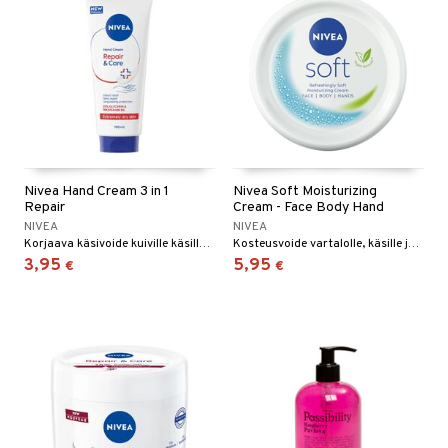
Nivea Hand Cream 3 in 1
Nivea Soft Moisturizing
Repair
Cream - Face Body Hand
NIVEA
NIVEA
Korjaava käsivoide kuiville käsille Nivealta.
Kosteusvoide vartalolle, käsille ja kasvoille Nivealta
3,95
5,95
€
€