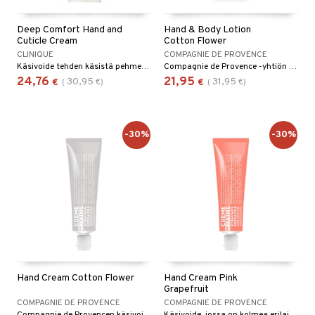
Deep Comfort Hand and
Hand & Body Lotion
Cuticle Cream
Cotton Flower
CLINIQUE
COMPAGNIE DE PROVENCE
Käsivoide tehden käsistä pehmeät ja miellyttävät, parantaen käsien ja kynsinauhojen ihoa.
Compagnie de Provence -yhtiön kosteuttava voide, jossa on puuvillakukan tuoksu.
24,76
21,95
30,95
31,95
€
(
€
)
€
(
€
)
-30%
-30%
Hand Cream Cotton Flower
Hand Cream Pink
Grapefruit
COMPAGNIE DE PROVENCE
COMPAGNIE DE PROVENCE