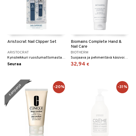
Aristocrat Nail Clipper Set
Biomains Complete Hand &
Nail Care
ARISTOCRAT
BIOTHERM
Kynsileikkuri ruostumattomasta teräksestä
Suojaava ja pehmentävä käsivoide Biothermiltä
32,94
Seuraa
€
kampanja
-20%
-31%