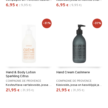
Compagnie de Provencen käsivoide, jossa on kasviperäisten öljyjen trio ja puuvillakukan tuoksu.
Käsivoide, jossa on kolmea erilaista kasviöljyä ja greipin tuoksu Compagnie de Provencelta.
6,95
6,95
9,95
9,95
€
(
€
)
€
(
€
)
-31%
-31%
Hand & Body Lotion
Hand Cream Cashmere
Sparkling Citrus
COMPAGNIE DE PROVENCE
COMPAGNIE DE PROVENCE
Kosteuttava vartalovoide, jossa on pirteän sitruunainen tuoksu Compagnie de Provencelta.
Käsivoide, jossa on kasviöljyjä ja ylellisen kashmirin tuoksu Compagnie de Provence -tuotemerkiltä.
21,95
21,95
31,95
31,95
€
(
€
)
€
(
€
)