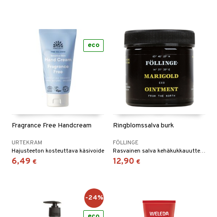
eco
Fragrance Free Handcream
Ringblomssalva burk
URTEKRAM
FÖLLINGE
Hajusteeton kosteuttava käsivoide
Rasvainen salva kehäkukkauutteella joka sopii erinomaisesti kuiville, karheille käsille ja jaloille.
6,49
12,90
€
€
-24%
eco