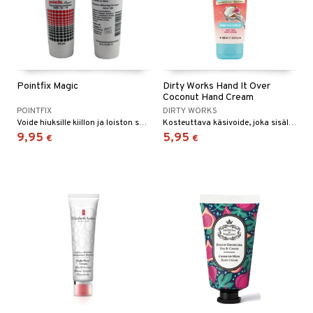
Pointfix Magic
Dirty Works Hand It Over
Coconut Hand Cream
POINTFIX
DIRTY WORKS
Voide hiuksille kiillon ja loiston saamiseksi.
Kosteuttava käsivoide, joka sisältää kaakaovoita ja tuoksuu kookokselle.
9,95
5,95
€
€