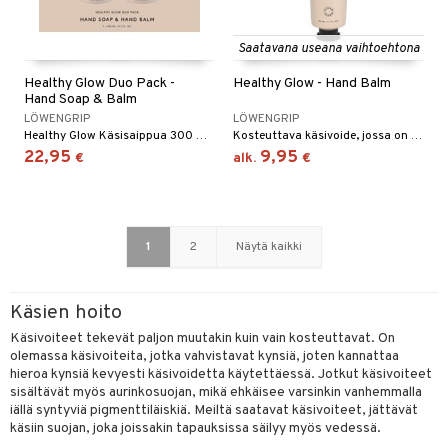
Saatavana useana vaihtoehtona
Healthy Glow Duo Pack -
Healthy Glow - Hand Balm
Hand Soap & Balm
LÖWENGRIP
LÖWENGRIP
Healthy Glow Käsisaippua 300 ml & Healthy Glow Käsivoide 300 ml Löwengripiltä
Kosteuttava käsivoide, jossa on mantelivoita, Löwengripiltä.
22,95
9,95
€
alk.
€
1
2
Näytä kaikki
Käsien hoito
Käsivoiteet tekevät paljon muutakin kuin vain kosteuttavat. On
olemassa käsivoiteita, jotka vahvistavat kynsiä, joten kannattaa
hieroa kynsiä kevyesti käsivoidetta käytettäessä. Jotkut käsivoiteet
sisältävät myös aurinkosuojan, mikä ehkäisee varsinkin vanhemmalla
iällä syntyviä pigmenttiläiskiä. Meiltä saatavat käsivoiteet, jättävät
käsiin suojan, joka joissakin tapauksissa säilyy myös vedessä.