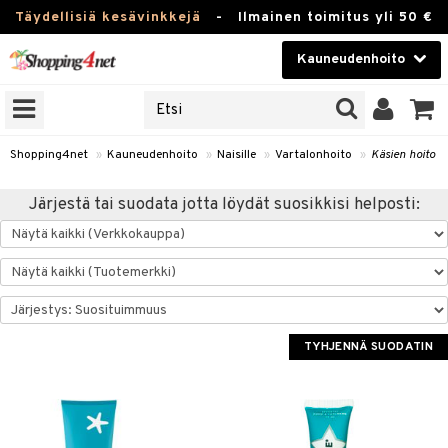
Täydellisiä kesävinkkejä
-
Ilmainen toimitus yli 50 €
Kauneudenhoito
ERKKEJÄ
Kauneudenhoito
M BRANDS
T
Piilolinssit
Shopping4net
»
Kauneudenhoito
»
Naisille
»
Vartalonhoito
»
Käsien hoito
JAT
Luontaistuotteet
Järjestä tai suodata jotta löydät suosikkisi helposti:
UOTTEITA
Apteekki
Fitness
t
Koti & Sisustus
t Set
ito
TYHJENNÄ SUODATIN
Lelut, Lapsi & Vauva
jat / Kammat
inkotuotteet
Tuotemerkkejä
skuurit
koistuotteet
lakorut
iikka
Kampanjat
stenlähtö
eruskettavat tuotteet
vakorut
t Set
mit