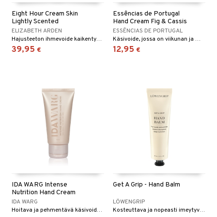
Eight Hour Cream Skin
Essências de Portugal
Lightly Scented
Hand Cream Fig & Cassis
ELIZABETH ARDEN
ESSÊNCIAS DE PORTUGAL
Hajusteeton ihmevoide kaikentyyppisille kuiville ihoille - Elizabeth Arden
Käsivoide, jossa on viikunan ja mustaherukan tuoksu.
39,95
12,95
€
€
IDA WARG Intense
Get A Grip - Hand Balm
Nutrition Hand Cream
IDA WARG
LÖWENGRIP
Hoitava ja pehmentävä käsivoide - Ida Warg
Kosteuttava ja nopeasti imeytyvä käsivoide manteliöljyllä - Löwengrip