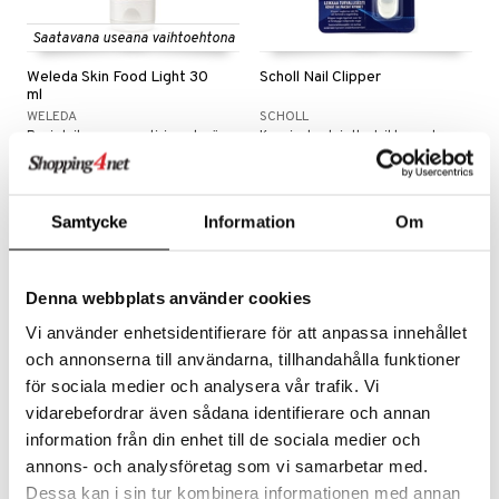
Saatavana useana vaihtoehtona
Weleda Skin Food Light 30
Scholl Nail Clipper
ml
WELEDA
SCHOLL
Ravinteikas, nopeasti-imeytyvä kevyt voide, kosteuttaa välittömästi levitettäessä.
Kynsisakset, jotka leikkaavat myös kovat ja paksut kynnet tasaisesti ja turvallisesti. Mukana käytännöllinen ja hygieninen keräysastia.
7,89
5,90
€
€
Samtycke
Information
Om
eco
eco
Denna webbplats använder cookies
Vi använder enhetsidentifierare för att anpassa innehållet
och annonserna till användarna, tillhandahålla funktioner
för sociala medier och analysera vår trafik. Vi
vidarebefordrar även sådana identifierare och annan
information från din enhet till de sociala medier och
annons- och analysföretag som vi samarbetar med.
Urtekram Wild Lemongrass
Urtekram Wild Lemongrass
Hand Wash
Hand Cream
Dessa kan i sin tur kombinera informationen med annan