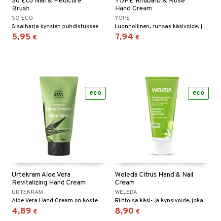
So Eco Nail & Pedicure
YOPE Rhubarb & Rose
Brush
Hand Cream
SO ECO
YOPE
Sisalharja kynsien puhdistukseen - So Eco
Luonnollinen, runsas käsivoide, joka tuoksuu raparperilta ja ruusulta.
5,95
7,94
€
€
eco
eco
Urtekram Aloe Vera
Weleda Citrus Hand & Nail
Revitalizing Hand Cream
Cream
URTEKRAM
WELEDA
Aloe Vera Hand Cream on kosteuttava ja ihoa uudistava käsivoide.
Riittoisa käsi- ja kynsivoide, joka tekee ihosta pehmeän ja samettisen sileän.
4,89
8,90
€
€