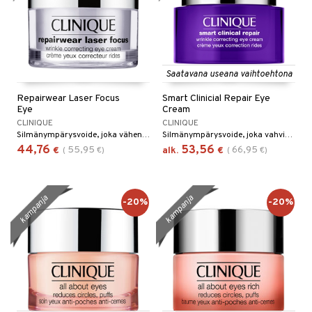
Saatavana useana vaihtoehtona
Repairwear Laser Focus
Smart Clinicial Repair Eye
Eye
Cream
CLINIQUE
CLINIQUE
Silmänympärysvoide, joka vähentää juonteita ja ryppyjä, Clinique.
Silmänympärysvoide, joka vahvistaa ja silottaa näkyvästi juonteita ja ryppyjä, Clinique.
44,76
53,56
55,95
66,95
€
(
€
)
alk.
€
(
€
)
kampanja
kampanja
-20%
-20%