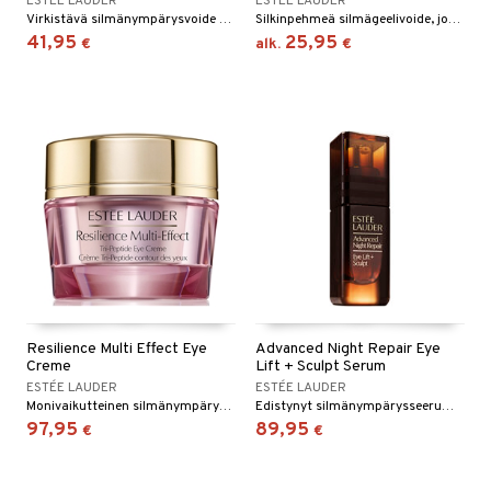
ESTÉE LAUDER
ESTÉE LAUDER
Virkistävä silmänympärysvoide raikkaille, virkeille silmille Estée Lauderilta
Silkinpehmeä silmägeelivoide, joka kirkastaa tummia silmänalusia vain 2 viikossa, kaksoisvaikutuksella torjuakseen vapaiden radikaalien näkyviä vaikutuksia.
41,95
25,95
€
alk.
€
Resilience Multi Effect Eye
Advanced Night Repair Eye
Creme
Lift + Sculpt Serum
ESTÉE LAUDER
ESTÉE LAUDER
Monivaikutteinen silmänympärysvoide kiinteämmälle iholle ja vähentämään silmäpusseja, Estée Lauderilta.
Edistynyt silmänympärysseerumi sekä staattisia että dynaamisia juonteita vastaan Estée Lauderilta.
97,95
89,95
€
€