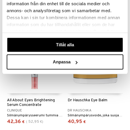
Contour Reshaper
Hydro Filler Concentrate
information från din enhet till de sociala medier och
BIOTHERM
CLINIQUE
annons- och analysföretag som vi samarbetar med.
Balm Biothermiltä näkyvästi kiinteämmälle iholle silmien ja huulten ympärillä.
Ultrakevyt silmägeeli antaen maksimaalisesti kosteutusta - Clinique
Dessa kan i sin tur kombinera informationen med annan
62,95
37,56
46,95
€
€
(
€
)
information som du har tillhandahållit eller som de har
samlat in när du har använt deras tjänster. Du godkänner
våra cookies vid fortsatt användande av vår webbplats.
kampanja
-20%
Tillåt alla
Anpassa
All About Eyes Brightening
Dr Hauschka Eye Balm
Serum Concentrate
CLINIQUE
DR HAUSCHKA
Silmänympärysseerumi tummia silmänalusia ja turvotusta vastaan
Silmänympärysvoide, joka suojaa silmänympärysihoa. Sillä on ihoa tasoittava vaikutus ja se suojaa ulkoisilta rasituksilta.
42,36
40,95
52,95
€
(
€
)
€