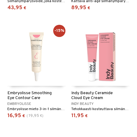
Silmänympärysvoide, joka kosteuttaa ja silottaa silmänympärysihoa. Kosteuttaa, silottaa ja suojaa.
Kattava anti-age silmänympärysvoide ja silmänympärysmaski Estée Lauderilta
43,95
89,95
€
€
-15%
Embryolisse Smoothing
Indy Beauty Ceramide
Eye Contour Care
Cloud Eye Cream
EMBRYOLISSE
INDY BEAUTY
Embryolisse mieto 3-in-1 silmänympärysvoide juonteille, silmäpusseille ja tummille silmänalusille
Tehokkaasti kosteuttava silmänympärysvoide Indy Beauty -tuotemerkiltä
16,95
11,95
19,95
€
(
€
)
€