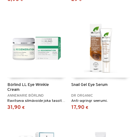
Börlind LL Eye Wrinkle
Snail Gel Eye Serum
Cream
ANNEMARIE BÖRLIND
DR ORGANIC
Ravitseva silmävoide joka tasoittaa, piristää ja tukee väsynyttä silmänympärysihoa. Olemassaolevat rypyt ja linjat vähenevät merkittävästi.
Anti-agringr seerumi.
31,90
17,90
€
€