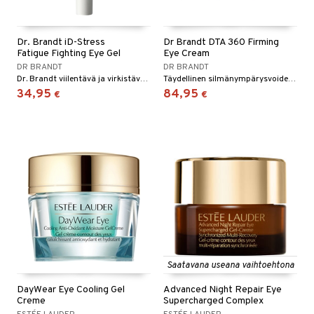
Dr. Brandt iD-Stress
Dr Brandt DTA 360 Firming
Fatigue Fighting Eye Gel
Eye Cream
DR BRANDT
DR BRANDT
Dr. Brandt viilentävä ja virkistävä silmänympärysvoide väsyneille silmille
Täydellinen silmänympärysvoide, joka perustuu tutkimukseen uudistavan ihonhoidon alalla ja nuorentaa näkyvästi koko silmänympärysihoa, myös silmäluomien ihoa.
34,95
84,95
€
€
Saatavana useana vaihtoehtona
DayWear Eye Cooling Gel
Advanced Night Repair Eye
Creme
Supercharged Complex