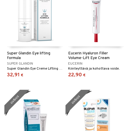
Super Glandin Eye lifting
Eucerin Hyaluron Filler
formula
Volume-Lift Eye Cream
SUPER GLANDIN
EUCERIN
Super Glandin Eye Creme Lifting Formula antaa elinvoimaa yläluomien herkälle ja hienolle iholle.
Kiinteyttävä ja kohottava voide.
32,91
22,90
€
€
uutuus
uutuus