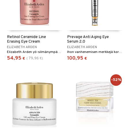
Retinol Ceramide Line
Prevage Anti Aging Eye
Erasing Eye Cream
Serum 2.0
ELIZABETH ARDEN
ELIZABETH ARDEN
Elizabeth Arden yö-silmänympärysvoide hienoja juonteita ja ryppyjä vastaan
Ihon vanhenemisen merkkejä korjaava silmänympärysseerumi
54,95
100,95
79,96
€
(
€
)
€
-52%