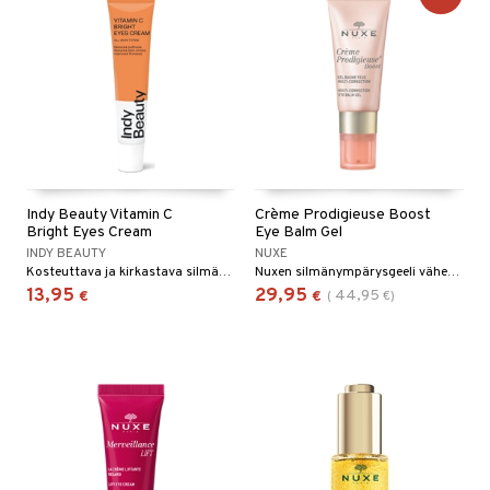
Indy Beauty Vitamin C
Crème Prodigieuse Boost
Bright Eyes Cream
Eye Balm Gel
INDY BEAUTY
NUXE
Kosteuttava ja kirkastava silmänympärysvoide C-vitamiinilla Indy Beauty -tuotemerkiltä
Nuxen silmänympärysgeeli vähentää turvotusta ja tummuutta silmien ympärillä
13,95
29,95
44,95
€
€
(
€
)