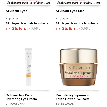
Saatavana useana vaihtoehtona
Saatavana useana vaihtoehtona
All About Eyes
All About Eyes Rich
CLINIQUE
CLINIQUE
Silmänympärysvoide turvotusta ja tummia silmänalusia vastaan Cliniquelta
Silmänympärysvoide turvotusta ja tummia silmänalusia vastaan, kuivalle iholle, Cliniquelta
35,16
35,16
43,95
43,95
alk.
€
(
€
)
alk.
€
(
€
)
Dr Hauschka Daily
Revitalizing Supreme+
Hydrating Eye Cream
Youth Power Eye Balm
DR HAUSCHKA
ESTÉE LAUDER