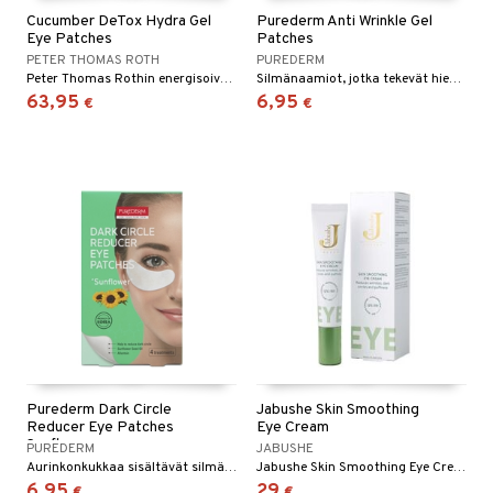
Cucumber DeTox Hydra Gel
Purederm Anti Wrinkle Gel
Eye Patches
Patches
PETER THOMAS ROTH
PUREDERM
Peter Thomas Rothin energisoivat geelilaput silmänympärysalueelle
Silmänaamiot, jotka tekevät hienoista juonteista ja rypyistä silmien ympärillä vähemmän silmiinpistäviä.
63,95
6,95
€
€
Purederm Dark Circle
Jabushe Skin Smoothing
Reducer Eye Patches
Eye Cream
Sunflower
PUREDERM
JABUSHE
Aurinkonkukkaa sisältävät silmänaamiot, jotka tekevät tummista silmänalusista, varjoista ja ihon epätasaisuuksista silmien alueella vähemmän silmiinpistäviä.
Jabushe Skin Smoothing Eye Cream vähentää juonteita ja vahvistaa silmänympärysihoa.
6,95
29
€
€