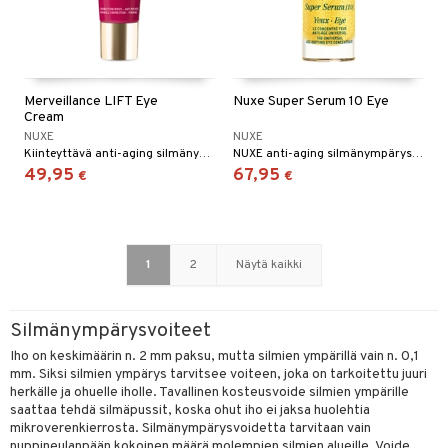
Merveillance LIFT Eye
Nuxe Super Serum 10 Eye
Cream
NUXE
NUXE
Kiinteyttävä anti-aging silmänympärysvoide, joka vähentää turvotusta ja tummuutta silmien alla
NUXE anti-aging silmänympärysseerumi
49,95
67,95
€
€
1
2
Näytä kaikki
Silmänympärysvoiteet
Iho on keskimäärin n. 2 mm paksu, mutta silmien ympärillä vain n. 0,1
mm. Siksi silmien ympärys tarvitsee voiteen, joka on tarkoitettu juuri
herkälle ja ohuelle iholle. Tavallinen kosteusvoide silmien ympärille
saattaa tehdä silmäpussit, koska ohut iho ei jaksa huolehtia
mikroverenkierrosta. Silmänympärysvoidetta tarvitaan vain
nuppineulanpään kokoinen määrä molempien silmien alueille. Voide