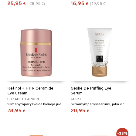
25,95
16,95
28,95
19,95
€
(
€
)
€
(
€
)
Retinol + HPR Ceramide
Geske De Puffing Eye
Eye Cream
Serum
ELIZABETH ARDEN
GESKE
Silmänympärysvoide hienoja juonteita, harakanvarpaita ja tummia silmänalusia vastaan.
Silmänympärysseerumi, joka virkistää ja vähentää turvotusta.
78,95
20,95
€
€
-33%