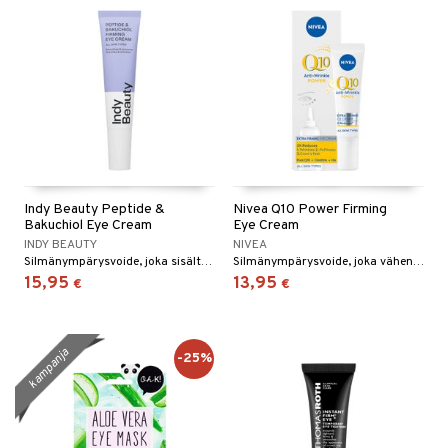
Indy Beauty Peptide &
Nivea Q10 Power Firming
Bakuchiol Eye Cream
Eye Cream
INDY BEAUTY
NIVEA
Silmänympärysvoide, joka sisältää peptidejä, bakuchiolia, arginiinia ja pantenolia, lisää kiinteyttä ja vähentää hienoja juonteita.
Silmänympärysvoide, joka vähentää ryppyjä ja turvotusta.
15,95
13,95
€
€
kampanja
-25%