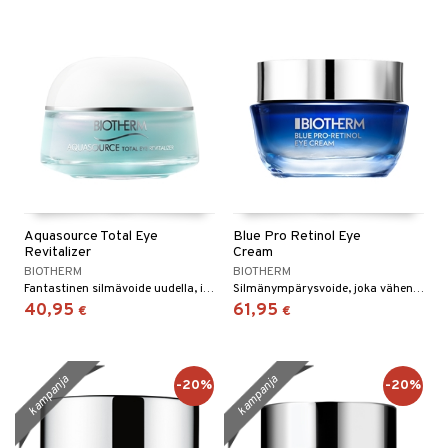
Aquasource Total Eye
Blue Pro Retinol Eye
Revitalizer
Cream
BIOTHERM
BIOTHERM
Fantastinen silmävoide uudella, innovatiivisella aplikaattorilla Biothermiltä
Silmänympärysvoide, joka vähentää juonteiden ja ryppyjen näkyvyyttä, lisää kiinteyttä ja silottaa
40,95
61,95
€
€
kampanja
kampanja
-20%
-20%