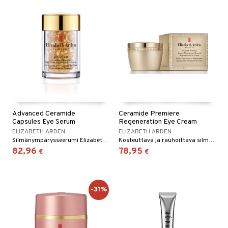
Advanced Ceramide
Ceramide Premiere
Capsules Eye Serum
Regeneration Eye Cream
ELIZABETH ARDEN
ELIZABETH ARDEN
Silmänympärysseerumi Elizabeth Ardenilta
Kosteuttava ja rauhoittava silmänympärysvoide, joka vähentää turvotusta ja tummia silmänalusia. Elisabeth Ardenilta
82,96
78,95
€
€
-31%