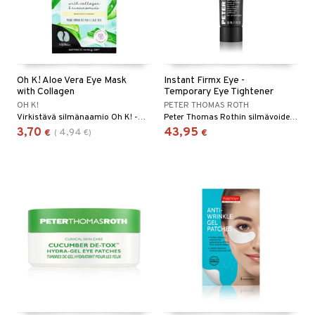
Oh K! Aloe Vera Eye Mask
Instant Firmx Eye -
with Collagen
Temporary Eye Tightener
OH K!
PETER THOMAS ROTH
Virkistävä silmänaamio Oh K! -merkiltä.
Peter Thomas Rothin silmävoide antaen välittömästi siloittavan vaikutuksen
3,70
43,95
4,94
€
(
€
)
€