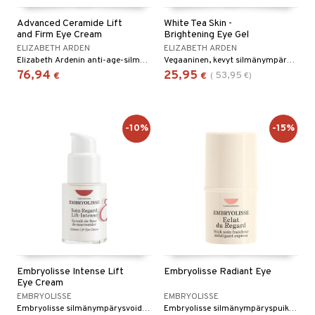
Advanced Ceramide Lift
White Tea Skin -
and Firm Eye Cream
Brightening Eye Gel
ELIZABETH ARDEN
ELIZABETH ARDEN
Elizabeth Ardenin anti-age-silmänympärysvoide
Vegaaninen, kevyt silmänympärysgeeli, joka herättää välittömästi väsyneet silmät
76,94
25,95
53,95
€
€
(
€
)
-10%
-15%
Embryolisse Intense Lift
Embryolisse Radiant Eye
Eye Cream
EMBRYOLISSE
EMBRYOLISSE
Embryolisse silmänympärysvoide hienoja juonteita ja ryppyjä vastaan
Embryolisse silmänympäryspuikko valaisevalla teholla silmäpusseja ja tummia silmänalusia vastaan