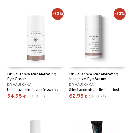
-32%
-33%
Dr Hauschka Regenerating
Dr Hauschka Regenerating
Eye Cream
Intensive Eye Serum
DR HAUSCHKA
DR HAUSCHKA
Uudistava silmänympärysvoide, joka saa silmäsi säihkymään. Vähentää juonteita ja ryppyjä. Silmänympäryksen kuivat alueet tasoittuvat ja saavat kauniimman ilmeen.
Silmävoide aikuiselle iholle josta on tullut kuivempi ja herkempi.
54,95
62,95
80,95
93,95
€
(
€
)
€
(
€
)