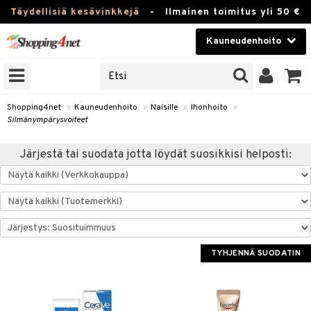
Täydellisiä kesävinkkejä
-
Ilmainen toimitus yli 50 €
Kauneudenhoito
ERKKEJÄ
Kauneudenhoito
M BRANDS
T
Piilolinssit
Shopping4net
»
Kauneudenhoito
»
Naisille
»
Ihonhoito
»
Silmänympärysvoiteet
JAT
Luontaistuotteet
UOTTEITA
Järjestä tai suodata jotta löydät suosikkisi helposti:
Apteekki
Fitness
t
Koti & Sisustus
t Set
ito
Lelut, Lapsi & Vauva
TYHJENNÄ SUODATIN
jat / Kammat
inkotuotteet
Tuotemerkkejä
skuurit
koistuotteet
Kampanjat
stenlähtö
eruskettavat tuotteet