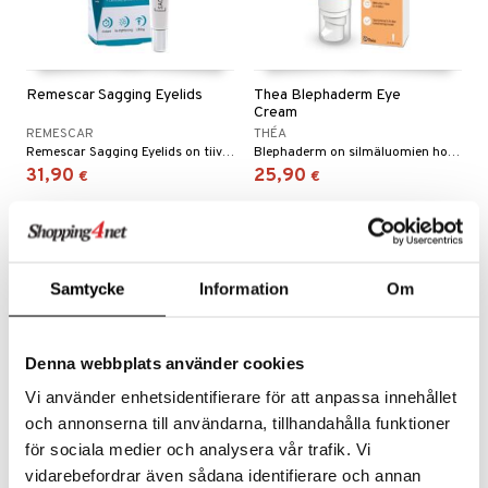
Remescar Sagging Eyelids
Thea Blephaderm Eye
Cream
REMESCAR
THÉA
Remescar Sagging Eyelids on tiivistetty voide, joka on kehitetty antamaan välitöntä kohotusta roikkuville silmäluomille.
Blephaderm on silmäluomien hoitotuote, joka on erityisesti kehitetty silmäluomien ja kasvojen herkälle iholle.
31,90
25,90
€
€
kampanja
-20%
Samtycke
Information
Om
Denna webbplats använder cookies
Vi använder enhetsidentifierare för att anpassa innehållet
och annonserna till användarna, tillhandahålla funktioner
för sociala medier och analysera vår trafik. Vi
vidarebefordrar även sådana identifierare och annan
Blue Peptides Eyes & Lips
Moisture Surge Eye - 96H