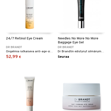
24/7 Retinol Eye Cream
Needles No More No More
Baggage Eye Gel
DR BRANDT
DR BRANDT
Ongelmia ratkaiseva anti-age-silmänympärysvoide Dr Brandtilta
Dr Brandtin edistynyt silmänympärysgeeli, joka pienentää silmäpusseja ja tummutta silmänympäristössä
52,99
Seuraa
€