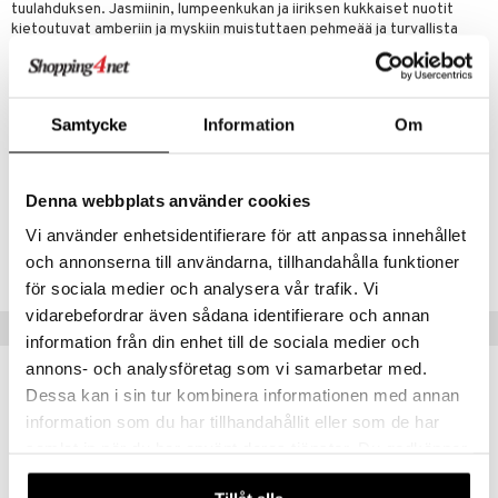
tuulahduksen. Jasmiinin, lumpeenkukan ja iiriksen kukkaiset nuotit
kietoutuvat amberiin ja myskiin muistuttaen pehmeää ja turvallista
halausta.
Raikas, puhdas ja turvallinen tuoksu, joka sopii heille, jotka haluavat
säteillä puhtautta ja turvaa. Sopii täydellisesti jokaiseen päivään.
Samtycke
Information
Om
Ensituoksu:
bergamotti, merelliset nuotit ja päärynä
Sydäntuoksu:
jasmiini, lumpeenkukka ja iiris
Pohjatuoksu:
myski, amber ja santelipuu
Denna webbplats använder cookies
Tuotenumero
Vi använder enhetsidentifierare för att anpassa innehållet
C12SE-12-30-XX-XX
och annonserna till användarna, tillhandahålla funktioner
för sociala medier och analysera vår trafik. Vi
vidarebefordrar även sådana identifierare och annan
Suositut tuotteet
information från din enhet till de sociala medier och
annons- och analysföretag som vi samarbetar med.
Dessa kan i sin tur kombinera informationen med annan
information som du har tillhandahållit eller som de har
samlat in när du har använt deras tjänster. Du godkänner
våra cookies vid fortsatt användande av vår webbplats.