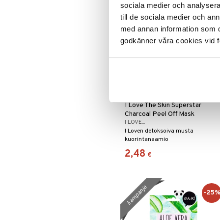
sociala medier och analysera 
till de sociala medier och a
med annan information som du 
godkänner våra cookies vid f
I Love The Skin Superstar
Charcoal Peel Off Mask
I LOVE...
I Loven detoksoiva musta
kuorintanaamio
2,48
€
kampanja
-25