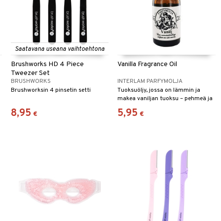
Saatavana useana vaihtoehtona
Brushworks HD 4 Piece
Vanilla Fragrance Oil
Tweezer Set
BRUSHWORKS
INTERLAM PARFYMOLJA
Brushworksin 4 pinsetin setti
Tuoksuöljy, jossa on lämmin ja
makea vaniljan tuoksu – pehmeä ja
syleilevä.
8,95
5,95
€
€