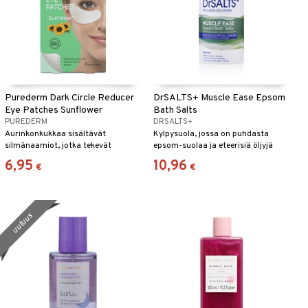
Purederm Dark Circle Reducer
DrSALTS+ Muscle Ease Epsom
Eye Patches Sunflower
Bath Salts
PUREDERM
DRSALTS+
Aurinkonkukkaa sisältävät
Kylpysuola, jossa on puhdasta
silmänaamiot, jotka tekevät
epsom-suolaa ja eteerisiä öljyjä
tummista silmänalusista, varjoista
sinulle, jolla on aktiivinen
6,95
10,96
€
€
ja ihon epätasaisuuksista silmien
elämäntyyli.
alueella vähemmän silmiinpistäviä.
uutuus