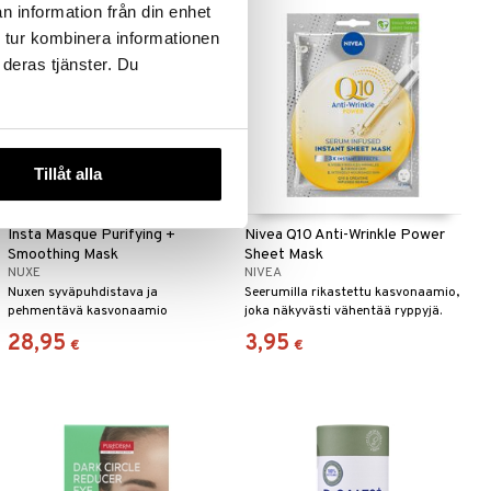
n information från din enhet
 tur kombinera informationen
 deras tjänster. Du
Tillåt alla
Insta Masque Purifying +
Nivea Q10 Anti-Wrinkle Power
Smoothing Mask
Sheet Mask
NUXE
NIVEA
Nuxen syväpuhdistava ja
Seerumilla rikastettu kasvonaamio,
pehmentävä kasvonaamio
joka näkyvästi vähentää ryppyjä.
28,95
3,95
€
€