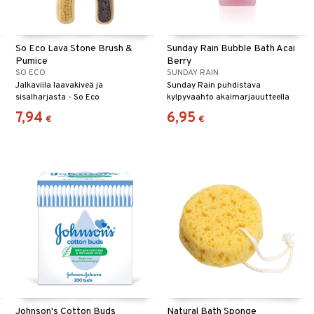
So Eco Lava Stone Brush &
Sunday Rain Bubble Bath Acai
Pumice
Berry
SO ECO
SUNDAY RAIN
Jalkaviila laavakiveä ja
Sunday Rain puhdistava
sisalharjasta - So Eco
kylpyvaahto akaimarjauutteella
antaa energiaa ja kirkastaa
7,94
6,95
€
€
Johnson's Cotton Buds
Natural Bath Sponge