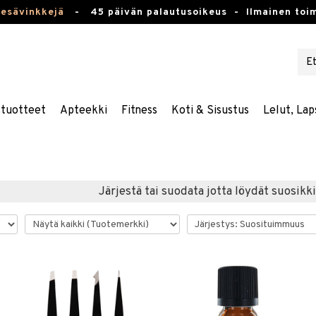
kesävinkkejä
-
45 päivän palautusoikeus -
Ilmainen toim
stuotteet
Apteekki
Fitness
Koti & Sisustus
Lelut, Lap
Järjestä tai suodata jotta löydät suosikki