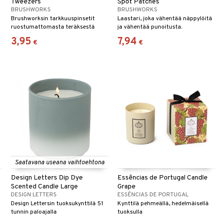
Tweezers
Spot Patches
BRUSHWORKS
BRUSHWORKS
Brushworksin tarkkuuspinsetit
Laastari, joka vähentää näppylöitä
ruostumattomasta teräksestä
ja vähentää punoitusta.
3,95
7,94
€
€
Saatavana useana vaihtoehtona
Design Letters Dip Dye
Essências de Portugal Candle
Scented Candle Large
Grape
DESIGN LETTERS
ESSÊNCIAS DE PORTUGAL
Design Lettersin tuoksukynttilä 51
Kynttilä pehmeällä, hedelmäisellä
tunnin paloajalla
tuoksulla