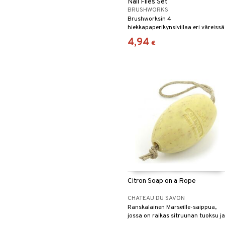
Nail Files Set
BRUSHWORKS
Brushworksin 4
hiekkapaperikynsiviilaa eri väreissä
4,94
€
Citron Soap on a Rope
CHATEAU DU SAVON
Ranskalainen Marseille-saippua,
jossa on raikas sitruunan tuoksu ja
mieto kuorintavaikutus.