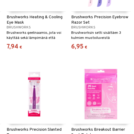
Brushworks Heating & Cooling
Brushworks Precision Eyebrow
Eye Mask
Razor Set
BRUSHWORKS
BRUSHWORKS
Brushworks geelinaamio, jota voi
Brushworksin setti sisältäen 3
käyttää sekä lämpimänä että
kulmien muotoiluveistä
kylmänä
7,94
6,95
€
€
Brushworks Precision Slanted
Brushworks Breakout Barrier