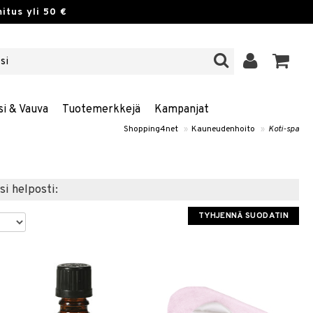
itus yli 50 €
si & Vauva
Tuotemerkkejä
Kampanjat
Shopping4net
»
Kauneudenhoito
»
Koti-spa
si helposti:
TYHJENNÄ SUODATIN