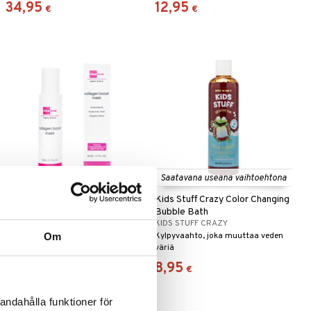
34,95
12,95
€
€
Saatavana useana vaihtoehtona
Cicamed Science Collagen
Kids Stuff Crazy Color Changing
Boost Mask
Bubble Bath
CICAMED
KIDS STUFF CRAZY
Om
Anti-aging kasvonaamio
Kylpyvaahto, joka muuttaa veden
kiinteyttävällä ominaisuudella,
väriä
Cicamedilta
19,95
8,95
€
€
andahålla funktioner för