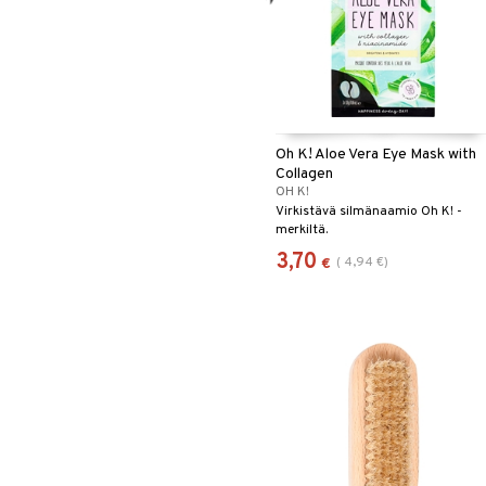
Oh K! Aloe Vera Eye Mask with
Collagen
OH K!
Virkistävä silmänaamio Oh K! -
merkiltä.
3,70
(
4,94
€
)
€