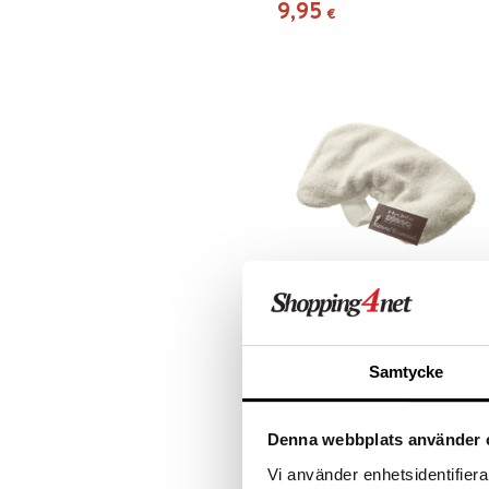
9,95
€
Bamboo Relaxing Lavender Ey
Pillow
HYDRÉA LONDON
Samtycke
Hydréa London silmätyyny
bambusta, sisältävät
laventelinkukkaa ja riisiä
14,95
€
Denna webbplats använder 
Vi använder enhetsidentifierar