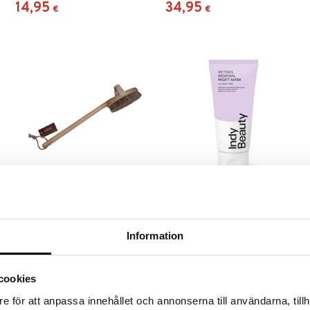
14,95
34,95
€
€
e
Hydréa Bamboo Bath Brush
Indy Beauty Retinol Renewal
Night Mask
HYDRÉA LONDON
INDY BEAUTY
Information
Hydréa London kuorinta-ja
Kosteuttava yönaamio, jossa on
kylpyharja
retinolia, Indy Beauty -
tuotemerkiltä
24,95
15,95
€
€
cookies
e för att anpassa innehållet och annonserna till användarna, tillh