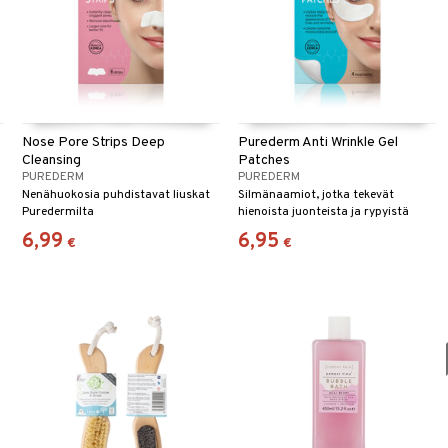
Nose Pore Strips Deep
Purederm Anti Wrinkle Gel
Cleansing
Patches
PUREDERM
PUREDERM
Nenähuokosia puhdistavat liuskat
Silmänaamiot, jotka tekevät
Puredermilta
hienoista juonteista ja rypyistä
silmien ympärillä vähemmän
6,99
6,95
€
€
silmiinpistäviä.