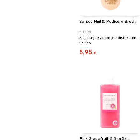
So Eco Nail & Pedicure Brush
SO ECO
Sisalharja kynsien puhdistukseen -
So Eco
5,95
€
Pink Grapefruit & Sea Salt