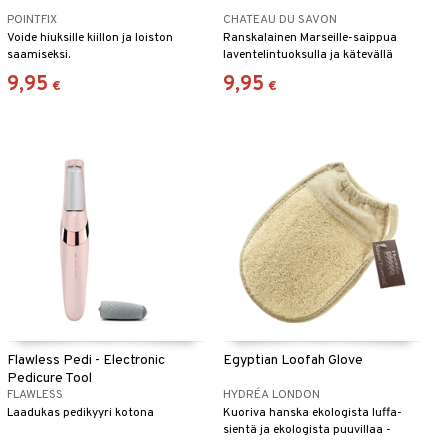
POINTFIX
CHATEAU DU SAVON
Voide hiuksille kiillon ja loiston
Ranskalainen Marseille-saippua
saamiseksi.
laventelintuoksulla ja kätevällä
narulla – rauhoittava ja hoitava.
9,95
9,95
€
€
Flawless Pedi - Electronic
Egyptian Loofah Glove
Pedicure Tool
FLAWLESS
HYDRÉA LONDON
Laadukas pedikyyri kotona
Kuoriva hanska ekologista luffa-
sientä ja ekologista puuvillaa -
Hydréa London