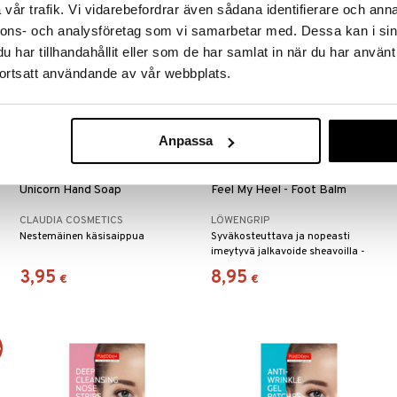
vår trafik. Vi vidarebefordrar även sådana identifierare och anna
nnons- och analysföretag som vi samarbetar med. Dessa kan i sin
har tillhandahållit eller som de har samlat in när du har använt
ortsatt användande av vår webbplats.
Anpassa
Unicorn Hand Soap
Feel My Heel - Foot Balm
CLAUDIA COSMETICS
LÖWENGRIP
Nestemäinen käsisaippua
Syväkosteuttava ja nopeasti
imeytyvä jalkavoide sheavoilla -
Löwengrip
3,95
8,95
€
€
%