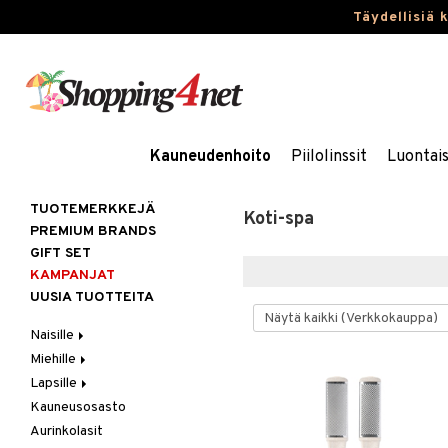
Täydellisiä 
Kauneudenhoito
Piilolinssit
Luontai
TUOTEMERKKEJÄ
Koti-spa
PREMIUM BRANDS
GIFT SET
KAMPANJAT
UUSIA TUOTTEITA
Naisille
Miehille
Hiukset
Lapsille
Ihonhoito
Hiukset
Gift Set
Kauneusosasto
Korut
Ihonhoito
Kosmetiikkalaukkuja
Harjat / Kammat
Aurinkotuotteet
Hiustenlähtö
Aurinkolasit
Kosmetiikka
Parfyymit
Kylpytuotteita
Hiuskuurit
Erikoistuotteet
Kaulakorut
Hiusväri
Aurinkotuotteet