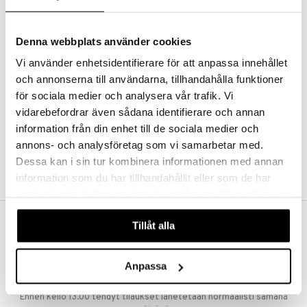
o
taloöljyt
kkivoide
inkosuoja
talovoiteet
Denna webbplats använder cookies
tevoide
aihetta Miehille
spalvelu
Vi använder enhetsidentifierare för att anpassa innehållet
justusvoide
nhoito
och annonserna till användarna, tillhandahålla funktioner
ksiä & vastauksia
kipuna
kastus
för sociala medier och analysera vår trafik. Vi
tuotetta
vidarebefordrar även sådana identifierare och annan
teri
teutus & Soujaus
information från din enhet till de sociala medier och
 verkkokaupasta
siväri
ranajo & Ihonpuhdistus
annons- och analysföretag som vi samarbetar med.
Dessa kan i sin tur kombinera informationen med annan
mänrajauskynät
information som du har tillhandahållit eller som de har
samlat in när du har använt deras tjänster. Du godkänner
våra cookies vid fortsatt användande av vår webbplats.
Tillåt alla
ILMAINEN TOIMITUS YLI 50 €
Aina maksuton vaihtoehto, huolimatta siitä ostatko yksittäisen
tuotteen tai koko tilauksellesi joka ylittää 50 €.
Anpassa
NOPEAT TOIMITUKSET
Ennen kello 13.00 tehdyt tilaukset lähetetään normaalisti samana