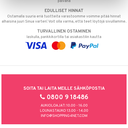
päivänä
EDULLISET HINNAT
Ostamalla suuria eriä tuotteita varastoomme voimme pitää hinnat
alhaisina juuri Sinua varten! Voit olla varma, että teet löytöjä sivuillamme.
TURVALLINEN OSTAMINEN
laskulla, pankkikortilla tai asiakastilin kautta
SOITA TAI LAITA MEILLE SÄHKÖPOSTIA
0800 9 18486
AUKIOLOAJAT: 10.00 - 16.00
LOUNASTAUKO 13.00 - 14.00
INFO@SHOPPING4NET.COM