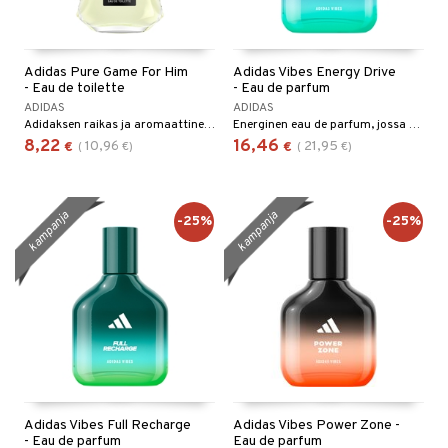
Adidas Pure Game For Him
Adidas Vibes Energy Drive
- Eau de toilette
- Eau de parfum
ADIDAS
ADIDAS
Adidaksen raikas ja aromaattinen eau de toilette
Energinen eau de parfum, jossa on appelsiinin, kardemumman ja roseepippurin tuoksu.
8,22
16,46
10,96
21,95
€
(
€
)
€
(
€
)
kampanja
kampanja
-25%
-25%
Adidas Vibes Full Recharge
Adidas Vibes Power Zone -
- Eau de parfum
Eau de parfum