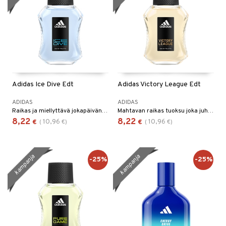
Adidas Ice Dive Edt
Adidas Victory League Edt
ADIDAS
ADIDAS
Raikas ja miellyttävä jokapäivän tuoksu Adidakselta
Mahtavan raikas tuoksu joka juhlistaa joukkuehenkeä Adidakselta
8,22
8,22
10,96
10,96
€
(
€
)
€
(
€
)
kampanja
kampanja
-25%
-25%