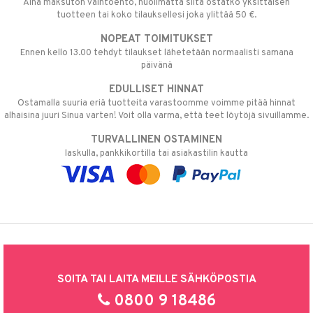
Aina maksuton vaihtoehto, huolimatta siitä ostatko yksittäisen
tuotteen tai koko tilauksellesi joka ylittää 50 €.
NOPEAT TOIMITUKSET
Ennen kello 13.00 tehdyt tilaukset lähetetään normaalisti samana
päivänä
EDULLISET HINNAT
Ostamalla suuria eriä tuotteita varastoomme voimme pitää hinnat
alhaisina juuri Sinua varten! Voit olla varma, että teet löytöjä sivuillamme.
TURVALLINEN OSTAMINEN
laskulla, pankkikortilla tai asiakastilin kautta
SOITA TAI LAITA MEILLE SÄHKÖPOSTIA
0800 9 18486