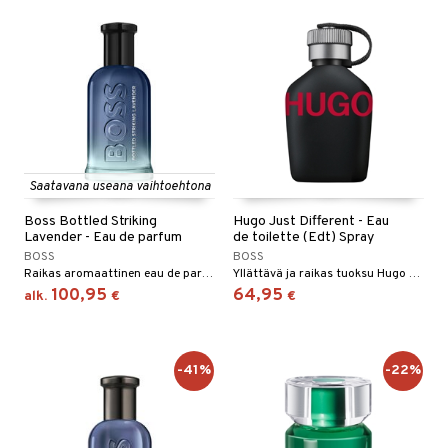
Saatavana useana vaihtoehtona
Boss Bottled Striking
Hugo Just Different - Eau
Lavender - Eau de parfum
de toilette (Edt) Spray
BOSS
BOSS
Raikas aromaattinen eau de parfum Bossilta.
Yllättävä ja raikas tuoksu Hugo Bossilta
100,95
64,95
alk.
€
€
-41%
-22%