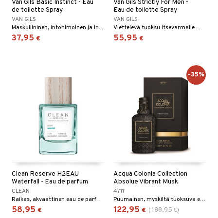
Van Gils Basic Instinct - Eau
Van Gils Strictly For Men -
de toilette Spray
Eau de toilette Spray
VAN GILS
VAN GILS
Maskuliininen, intohimoinen ja intensiivinen eau de toilette Van Gilsilta.
Viettelevä tuoksu itsevarmalle miehelle Van Gilsiltä
37,95
55,95
€
€
-35%
Clean Reserve H2EAU
Acqua Colonia Collection
Waterfall - Eau de parfum
Absolue Vibrant Musk
CLEAN
4711
Raikas, akvaattinen eau de parfum Cleanilta.
Puumainen, myskiltä tuoksuva eau de parfum 4711 Acqua Colonia Collection Absolue -kokoelmasta.
58,95
122,95
188,95
€
€
(
€
)