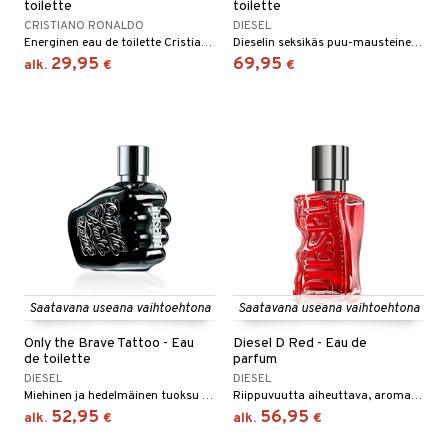
toilette
toilette
CRISTIANO RONALDO
DIESEL
Energinen eau de toilette Cristiano Ronaldolta
Dieselin seksikäs puu-mausteinen hajuvesi
29,95
69,95
alk.
€
€
Saatavana useana vaihtoehtona
Saatavana useana vaihtoehtona
Only the Brave Tattoo - Eau
Diesel D Red - Eau de
de toilette
parfum
DIESEL
DIESEL
Miehinen ja hedelmäinen tuoksu Only The Brave Collection -kokoelma Dieseliltä.
Riippuvuutta aiheuttava, aromaattinen eau de parfum Dieseliltä
52,95
56,95
alk.
€
alk.
€