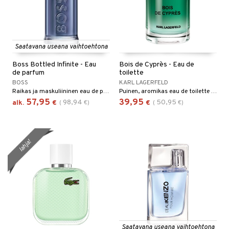
Saatavana useana vaihtoehtona
Boss Bottled Infinite - Eau
Bois de Cyprès - Eau de
de parfum
toilette
BOSS
KARL LAGERFELD
Raikas ja maskuliininen eau de parfum Hugo Bossilta
Puinen, aromikas eau de toilette Karl Lagerfeldilta
57,95
39,95
98,94
50,95
alk.
€
(
€
)
€
(
€
)
lahja!
Saatavana useana vaihtoehtona