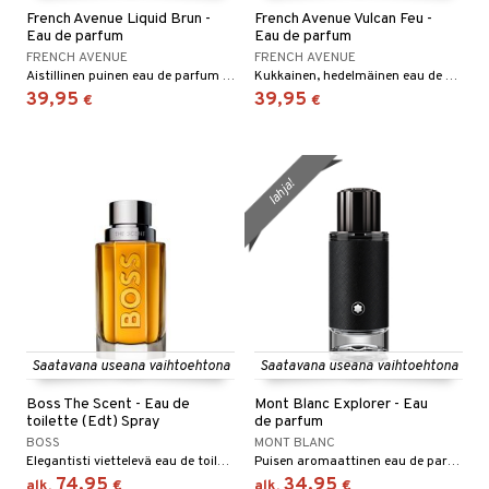
spalvelu
French Avenue Liquid Brun -
French Avenue Vulcan Feu -
taloöljyt
 10
 System
Eau de parfum
Eau de parfum
ksiä & vastauksia
FRENCH AVENUE
FRENCH AVENUE
talovoiteet
he 1: Puhdistus
ito
Aistillinen puinen eau de parfum French Avenuelta
Kukkainen, hedelmäinen eau de parfum sekä hänelle että hänelle.
tuotetta
39,95
39,95
€
€
he 2: Kirkastus
ien- ja Vartalonhoito
 verkkokaupasta
he 3: Kosteutus
teudenhoito
likiilto
t
lahja!
rinta ja naamiot
lipuna
matics Elixir
o
distus
ltenrajausväri
yx
inkosuoja
rumit
makarvat
nique Happy
aihetta Miehille
mien/Huulten Hoito
miväri
nique Happy For Men
nhoito
kkisiveltmit
kastus
Saatavana useana vaihtoehtona
Saatavana useana vaihtoehtona
kkivoide
teutus & Soujaus
Boss The Scent - Eau de
Mont Blanc Explorer - Eau
tevoide
ranajo & Ihonpuhdistus
toilette (Edt) Spray
de parfum
BOSS
MONT BLANC
justusvoide
Elegantisti viettelevä eau de toilette Hugo Bossilta
Puisen aromaattinen eau de parfum - MontBlanc
74,95
34,95
kipuna
alk.
€
alk.
€