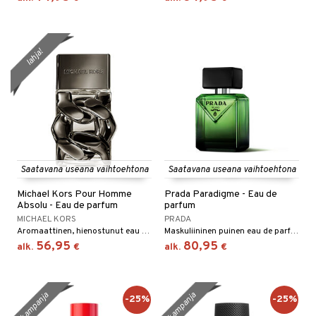
teri
siväri
lahja!
mänrajauskynät
Saatavana useana vaihtoehtona
Saatavana useana vaihtoehtona
Michael Kors Pour Homme
Prada Paradigme - Eau de
Absolu - Eau de parfum
parfum
MICHAEL KORS
PRADA
Aromaattinen, hienostunut eau de parfum Michael Korsilta.
Maskuliininen puinen eau de parfum Pradalta.
56,95
80,95
alk.
€
alk.
€
kampanja
kampanja
-25%
-25%