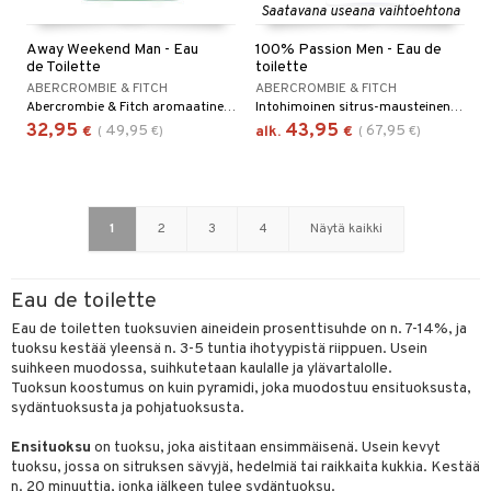
Saatavana useana vaihtoehtona
Away Weekend Man - Eau
100% Passion Men - Eau de
de Toilette
toilette
ABERCROMBIE & FITCH
ABERCROMBIE & FITCH
Abercrombie & Fitch aromaatinen ja raikas eau de toilette
Intohimoinen sitrus-mausteinen eau de toilette Abercrombie & Fitchiltä.
32,95
43,95
49,95
67,95
€
(
€
)
alk.
€
(
€
)
1
2
3
4
Näytä kaikki
Eau de toilette
Eau de toiletten tuoksuvien aineidein prosenttisuhde on n. 7-14%, ja
tuoksu kestää yleensä n. 3-5 tuntia ihotyypistä riippuen. Usein
suihkeen muodossa, suihkutetaan kaulalle ja ylävartalolle.
Tuoksun koostumus on kuin pyramidi, joka muodostuu ensituoksusta,
sydäntuoksusta ja pohjatuoksusta.
Ensituoksu
on tuoksu, joka aistitaan ensimmäisenä. Usein kevyt
tuoksu, jossa on sitruksen sävyjä, hedelmiä tai raikkaita kukkia. Kestää
n. 20 minuuttia, jonka jälkeen tulee sydäntuoksu.