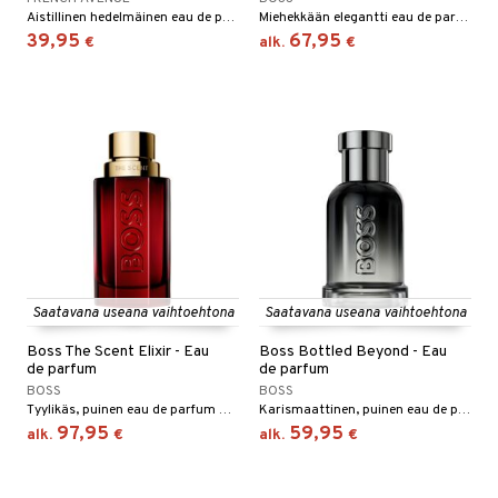
Aistillinen hedelmäinen eau de parfum sekä hänelle että hänelle.
Miehekkään elegantti eau de parfum Hugo Bossilta
39,95
67,95
€
alk.
€
Saatavana useana vaihtoehtona
Saatavana useana vaihtoehtona
Boss The Scent Elixir - Eau
Boss Bottled Beyond - Eau
de parfum
de parfum
BOSS
BOSS
Tyylikäs, puinen eau de parfum Bossilta.
Karismaattinen, puinen eau de parfum Hugo Bossilta.
97,95
59,95
alk.
€
alk.
€