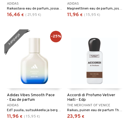
ADIDAS
ADIDAS
Raikastava eau de parfum, jossa on vihreä tuoksu
Magneettinen eau de parfum, jossa on oudin ja luumun vivahteita.
16,46
11,96
21,95
15,95
€
(
€
)
€
(
€
)
kampanja
-25%
Adidas Vibes Smooth Pace
Accordi di Profumo Vetiver
- Eau de parfum
Haiti - Edp
ADIDAS
THE MERCHANT OF VENICE
EdT puulla, suitsukkeella ja bergamotilla
Raikas, puinen eau de parfum The Merchant of Venice -tuotemerkiltä
11,96
23,95
15,95
€
(
€
)
€