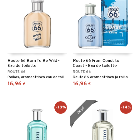
Route 66 Born To Be Wild -
Route 66 From Coast to
Eau de toilette
Coast - Eau de toilette
ROUTE 66
ROUTE 66
Raikas, aromaattinen eau de toilette Route 66:lta.
Route 66 aromaattinen ja raikas eau de toilette
16,96
16,96
€
€
-18%
-14%
lahja!