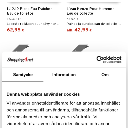
L.12.12 Blanc Eau Fraîche -
L'eau Kenzo Pour Homme -
Eau de toilette
Eau de toilette
LACOSTE
KENZO
Lacoste raikkaan puunsävyinen eau de toilette
Raikas ja puhdas eau de toilette Kenzolta
62,95
42,95
€
alk.
€
lahja!
lahja!
Samtycke
Information
Om
Denna webbplats använder cookies
Saatavana useana vaihtoehtona
Saatavana useana vaihtoehtona
Vi använder enhetsidentifierare för att anpassa innehållet
och annonserna till användarna, tillhandahålla funktioner
Mont Blanc Legend - Eau
Coach for Men - Eau de
de toilette (Edt) Spray
toilette
för sociala medier och analysera vår trafik. Vi
MONT BLANC
COACH
vidarebefordrar även sådana identifierare och annan
Intohimoinen ja maskuliininen eau de toilette Mont Blancilta
Aromaattisen puuntuoksuinen eau de toilette - Coach