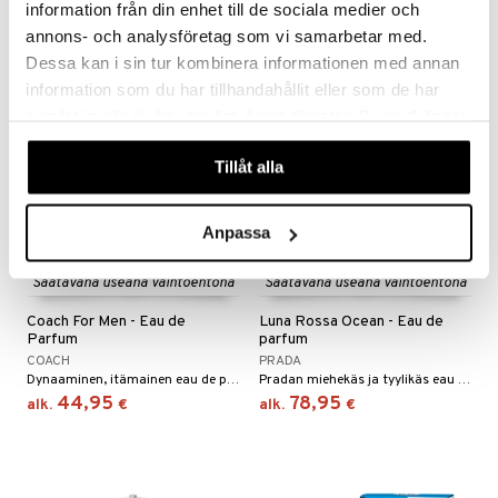
information från din enhet till de sociala medier och
34,95
43,95
alk.
€
alk.
€
annons- och analysföretag som vi samarbetar med.
Dessa kan i sin tur kombinera informationen med annan
information som du har tillhandahållit eller som de har
lahja!
samlat in när du har använt deras tjänster. Du godkänner
våra cookies vid fortsatt användande av vår webbplats.
Tillåt alla
Anpassa
Saatavana useana vaihtoehtona
Saatavana useana vaihtoehtona
Coach For Men - Eau de
Luna Rossa Ocean - Eau de
Parfum
parfum
COACH
PRADA
Dynaaminen, itämainen eau de parfum Coachilta.
Pradan miehekäs ja tyylikäs eau de parfum
44,95
78,95
alk.
€
alk.
€