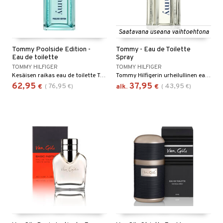
Saatavana useana vaihtoehtona
Tommy Poolside Edition -
Tommy - Eau de Toilette
Eau de toilette
Spray
TOMMY HILFIGER
TOMMY HILFIGER
Kesäisen raikas eau de toilette Tommy Hilfigeriltä.
Tommy Hilfigerin urheilullinen eau de toilette
62,95
37,95
76,95
43,95
€
(
€
)
alk.
€
(
€
)