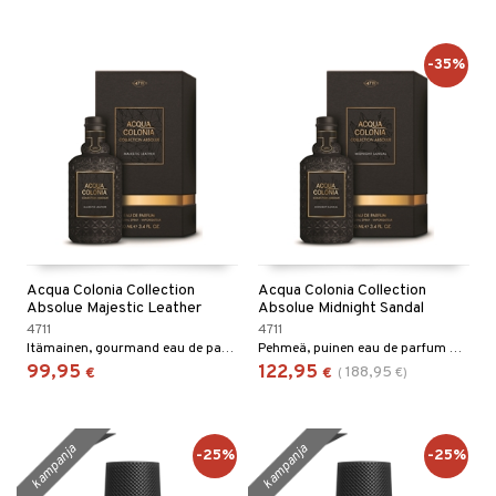
-35%
Acqua Colonia Collection
Acqua Colonia Collection
Absolue Majestic Leather
Absolue Midnight Sandal
4711
4711
Itämainen, gourmand eau de parfum 4711 Acqua Colonia Collection Absolue -kokoelmasta
Pehmeä, puinen eau de parfum 4711 Acqua Colonia Collection Absolue -kokoelmasta.
99,95
122,95
188,95
€
€
(
€
)
kampanja
kampanja
-25%
-25%