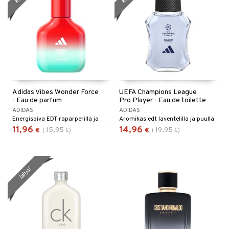
Adidas Vibes Wonder Force
UEFA Champions League
- Eau de parfum
Pro Player - Eau de toilette
ADIDAS
ADIDAS
Energisoiva EDT raparperilla ja myskillä
Aromikas edt laventelilla ja puulla
11,96
14,96
15,95
19,95
€
(
€
)
€
(
€
)
lahja!