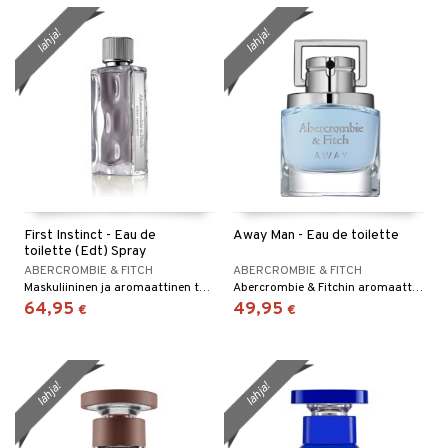
lahja!
lahja!
First Instinct - Eau de
Away Man - Eau de toilette
toilette (Edt) Spray
ABERCROMBIE & FITCH
ABERCROMBIE & FITCH
Maskuliininen ja aromaattinen tuoksu Abercrombie & Fitchilta
Abercrombie & Fitchin aromaattisen puunsävyinen eau de toilette
64,95
49,95
€
€
lahja!
lahja!