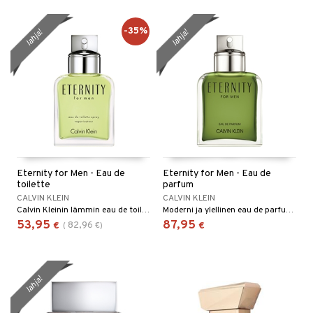
-35%
lahja!
lahja!
Eternity for Men - Eau de
Eternity for Men - Eau de
toilette
parfum
CALVIN KLEIN
CALVIN KLEIN
Calvin Kleinin lämmin eau de toilette
Moderni ja ylellinen eau de parfum Calvin Kleinilta
53,95
87,95
82,96
€
(
€
)
€
lahja!