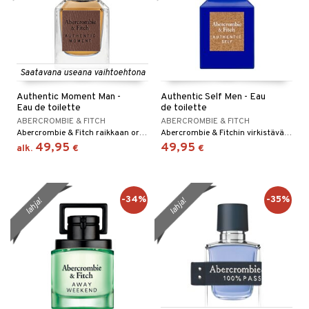
Saatavana useana vaihtoehtona
Authentic Moment Man -
Authentic Self Men - Eau
Eau de toilette
de toilette
ABERCROMBIE & FITCH
ABERCROMBIE & FITCH
Abercrombie & Fitch raikkaan orientaalinen eau de cologne
Abercrombie & Fitchin virkistävä ja mausteinen eau de toilette
49,95
49,95
alk.
€
€
-34%
-35%
lahja!
lahja!