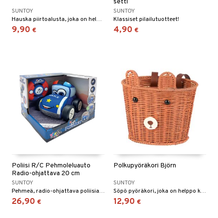
setti
SUNTOY
SUNTOY
Hauska piirtoalusta, joka on helppokäyttöinen!
Klassiset pilailutuotteet!
9,90
4,90
€
€
Poliisi R/C Pehmoleluauto
Polkupyöräkori Björn
Radio-ohjattava 20 cm
SUNTOY
SUNTOY
Pehmeä, radio-ohjattava poliisiauto äänillä.
Söpö pyöräkori, joka on helppo kiinnittää.
26,90
12,90
€
€