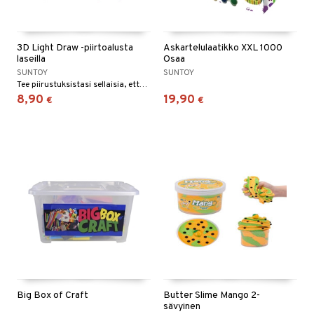
3D Light Draw -piirtoalusta
Askartelulaatikko XXL 1000
laseilla
Osaa
SUNTOY
SUNTOY
Tee piirustuksistasi sellaisia, että ne hyppäävät ulos paperista!
8,90
19,90
€
€
Big Box of Craft
Butter Slime Mango 2-
sävyinen