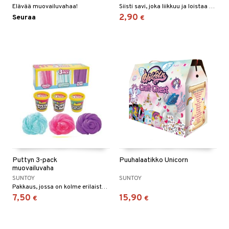
Elävää muovailuvahaa!
Siisti savi, joka liikkuu ja loistaa pimeässä!
2,90
Seuraa
€
Puttyn 3-pack
Puuhalaatikko Unicorn
muovailuvaha
SUNTOY
SUNTOY
Pakkaus, jossa on kolme erilaista limaa ja savea.
7,50
15,90
€
€