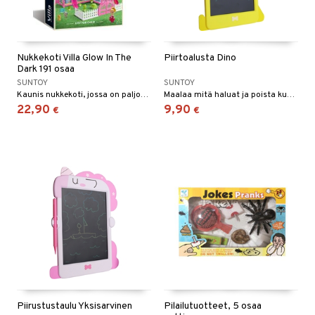
Nukkekoti Villa Glow In The
Piirtoalusta Dino
Dark 191 osaa
SUNTOY
SUNTOY
Kaunis nukkekoti, jossa on paljon tarvikkeita!
Maalaa mitä haluat ja poista kuva yhdellä napin painalluksella!
22,90
9,90
€
€
Piirustustaulu Yksisarvinen
Pilailutuotteet, 5 osaa