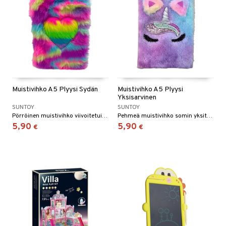
Muistivihko A5 Plyysi Sydän
Muistivihko A5 Plyysi
Yksisarvinen
SUNTOY
SUNTOY
Pörröinen muistivihko viivoitetuin sivuin.
Pehmeä muistivihko somin yksityiskohdin.
5,90
5,90
€
€