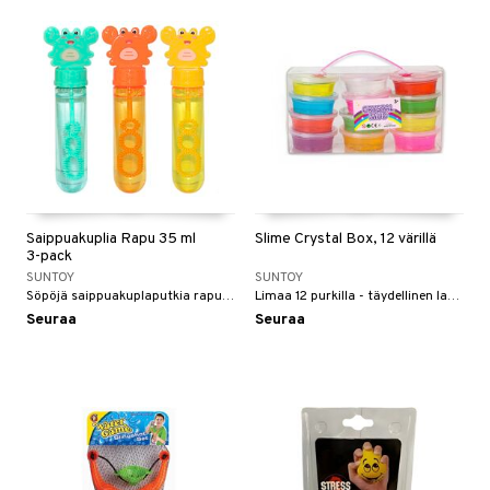
Saippuakuplia Rapu 35 ml
Slime Crystal Box, 12 värillä
3-pack
SUNTOY
SUNTOY
Söpöjä saippuakuplaputkia rapulukolla.
Limaa 12 purkilla - täydellinen lahja!
Seuraa
Seuraa