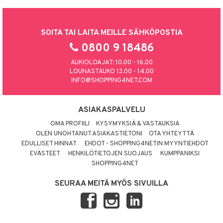
SOITA TAI LAITA MEILLE SÄHKÖPOSTIA
0800 9 18486
AUKIOLOAJAT: 10.00 - 16.00
LOUNASTAUKO 13.00 - 14.00
INFO@SHOPPING4NET.COM
ASIAKASPALVELU
OMA PROFIILI
KYSYMYKSIÄ & VASTAUKSIA
OLEN UNOHTANUT ASIAKASTIETONI
OTA YHTEYTTÄ
EDULLISET HINNAT
EHDOT - SHOPPING4NETIN MYYNTIEHDOT
EVÄSTEET
HENKILÖTIETOJEN SUOJAUS
KUMPPANIKSI
SHOPPING4NET
SEURAA MEITÄ MYÖS SIVUILLA