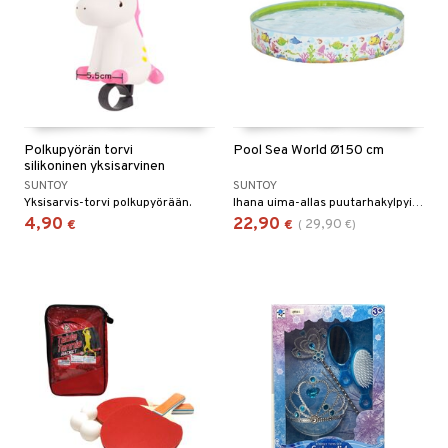
Polkupyörän torvi
Pool Sea World Ø150 cm
silikoninen yksisarvinen
SUNTOY
SUNTOY
Yksisarvis-torvi polkupyörään.
Ihana uima-allas puutarhakylpyihin.
4,90
22,90
29,90
€
€
(
€
)