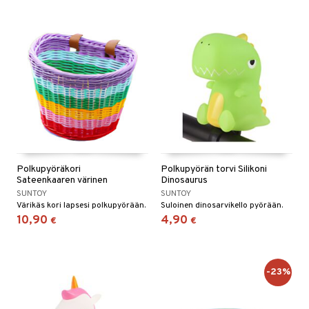
Polkupyöräkori
Polkupyörän torvi Silikoni
Sateenkaaren värinen
Dinosaurus
SUNTOY
SUNTOY
Värikäs kori lapsesi polkupyörään.
Suloinen dinosarvikello pyörään.
10,90
4,90
€
€
-23%