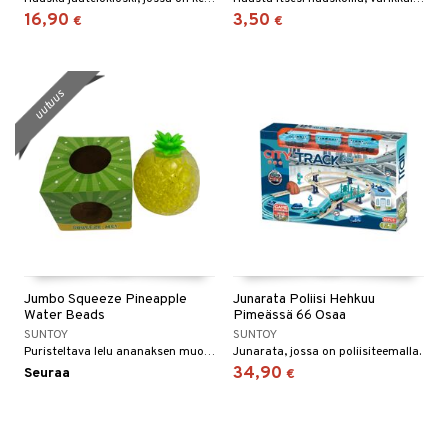
16,90
3,50
€
€
uutuus
Jumbo Squeeze Pineapple
Junarata Poliisi Hehkuu
Water Beads
Pimeässä 66 Osaa
SUNTOY
SUNTOY
Puristeltava lelu ananaksen muodossa.
Junarata, jossa on poliisiteemalla.
34,90
Seuraa
€