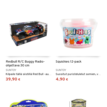
umi
le
 Patrol
pi Pitkätossu
sa Possu
 MASKS
kemon
Redbull R/C Buggy Radio-
Squishies 12-pack
ållan
ohjattava 30 cm
SUNTOY
SUNTOY
er Mario
Kilpaile tällä siistillä Red Bull -autolla!
Suositut puristelulelut somien, värikkäiden eläinten muodossa.
39,90
4,90
€
€
ru & Pesonen