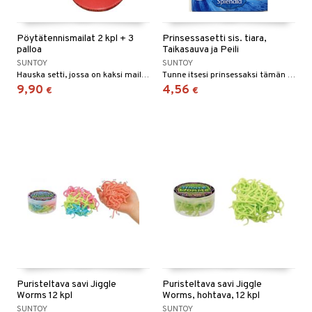
Pöytätennismailat 2 kpl + 3
Prinsessasetti sis. tiara,
palloa
Taikasauva ja Peili
SUNTOY
SUNTOY
Hauska setti, jossa on kaksi mailaa ja kolme palloa!
Tunne itsesi prinsessaksi tämän suloisen setin avulla.
9,90
4,56
€
€
Puristeltava savi Jiggle
Puristeltava savi Jiggle
Worms 12 kpl
Worms, hohtava, 12 kpl
SUNTOY
SUNTOY