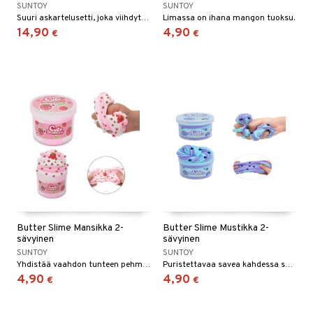
SUNTOY
SUNTOY
Suuri askartelusetti, joka viihdyttää tunteja!
Limassa on ihana mangon tuoksu.
14,90
4,90
€
€
Butter Slime Mansikka 2-
Butter Slime Mustikka 2-
sävyinen
sävyinen
SUNTOY
SUNTOY
Yhdistää vaahdon tunteen pehmeään ja muovautuvaan rakenteeseen.
Puristettavaa savea kahdessa sävyssä, kevyellä ja kuohkealla koostumuksella!
4,90
4,90
€
€