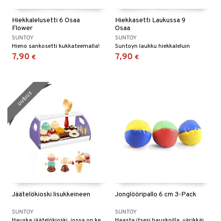
Hiekkalelusetti 6 Osaa
Hiekkasetti Laukussa 9
Flower
Osaa
SUNTOY
SUNTOY
Hieno sankosetti kukkateemalla!
Suntoyn laukku hiekkaleluin
7,90
7,90
€
€
uutuus
Jäätelökioski lisukkeineen
Jonglööripallo 6 cm 3-Pack
SUNTOY
SUNTOY
Hauska jäätelökioski, jossa on keksejä ja juomia.
Haasta itsesi hauskoilla, värikkäillä jongleerauspalloilla!