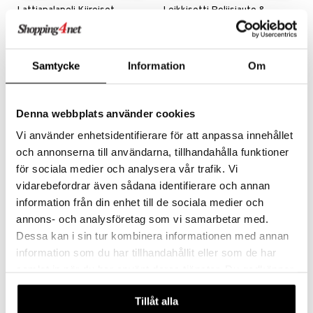
Lattiapalapeli Kiireiset
Leikkisetti Poliisiauto &
ajoneuvot
Autot
SUNTOY
SUNTOY
Hieno lattiapalapeli, jossa on työajoneuvoja.
Hauska leikkisetti, jossa on isompi poliisiauto ja pienempiä autoja.
5,90
22,90
€
€
Samtycke
Information
Om
Denna webbplats använder cookies
Vi använder enhetsidentifierare för att anpassa innehållet
och annonserna till användarna, tillhandahålla funktioner
för sociala medier och analysera vår trafik. Vi
vidarebefordrar även sådana identifierare och annan
information från din enhet till de sociala medier och
annons- och analysföretag som vi samarbetar med.
Dessa kan i sin tur kombinera informationen med annan
information som du har tillhandahållit eller som de har
Liukuva Hoover-jalkapallo
Magic Show10-in-1
samlat in när du har använt deras tjänster. Du godkänner
SUNTOY
SUNTOY
våra cookies vid fortsatt användande av vår webbplats.
Katso pallon liukuvan eteenpäin!
Klassisia taikatemppuja aloittelijalle.
Tillåt alla
6,50
7,90
€
€