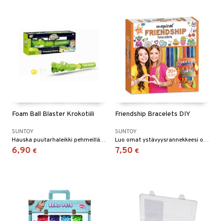
Foam Ball Blaster Krokotiili
Friendship Bracelets DIY
SUNTOY
SUNTOY
Hauska puutarhaleikki pehmeillä palloilla.
Luo omat ystävyysrannekkeesi omalla suunnittelullasi!
6,90
7,50
€
€