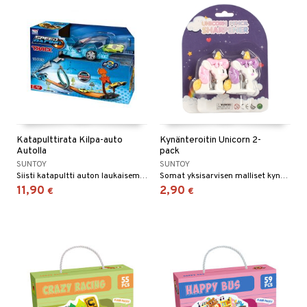
Katapulttirata Kilpa-auto
Kynänteroitin Unicorn 2-
Autolla
pack
SUNTOY
SUNTOY
Siisti katapultti auton laukaisemiseen!
Somat yksisarvisen malliset kynänteroittimet.
11,90
2,90
€
€