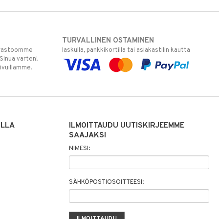
TURVALLINEN OSTAMINEN
varastoomme
laskulla, pankkikortilla tai asiakastilin kautta
 Sinua varten!
sivuillamme.
ILLA
ILMOITTAUDU UUTISKIRJEEMME
SAAJAKSI
NIMESI:
SÄHKÖPOSTIOSOITTEESI: