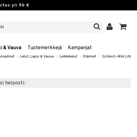
itus yli 50 €
si & Vauva
Tuotemerkkejä
Kampanjat
ping4net
»
Lelut, Lapsi & Vauva
»
Leikkikalut
»
Eläimet
»
Schleich-Wild Life
si helposti: