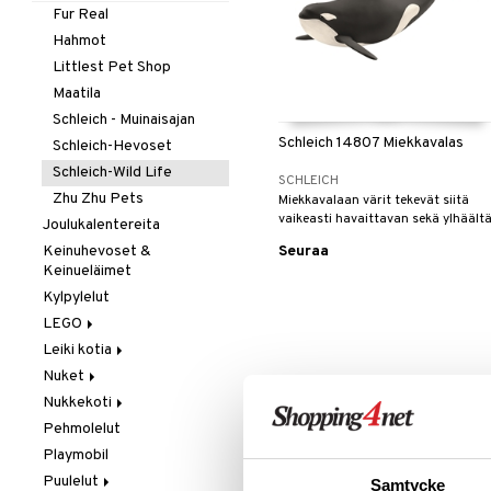
Taikuus
Pientuotteet
Testikitit
Autot
Fur Real
Tarrat
Uima-asut & UV-vaatteet
Lippalakit &
Junat
Hahmot
Aurinkohatut
Vuodevaatteet
Palokunta
Littlest Pet Shop
Yläosat
Poliisi
Maatila
Hupparit ja colleget
Työajoneuvot
Schleich - Muinaisajan
Schleich 14807 Miekkavalas
T-paidat
Schleich-Hevoset
Schleich-Wild Life
SCHLEICH
Zhu Zhu Pets
Miekkavalaan värit tekevät siitä
vaikeasti havaittavan sekä ylhäält
Joulukalentereita
että alhaaltapäin
Keinuhevoset &
Seuraa
Keinueläimet
Kylpylelut
LEGO
Leiki kotia
Botanicals
Nuket
Fortnite
Keittiö &
keittiötarvikkeet
Nukkekoti
LEGO Bluey
Baby Born
Siivous
Pehmolelut
LEGO City
Barbie
Lundby
Playmobil
LEGO Classic
Cocomelon
Lundby Tukholma
Puulelut
LEGO Creator
Disney Prinsessat
Muumi
Samtycke