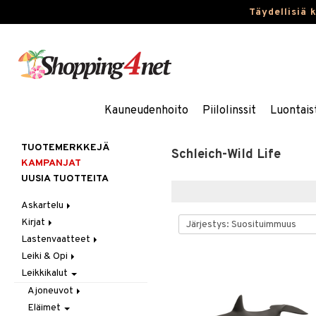
Täydellisiä 
Kauneudenhoito
Piilolinssit
Luontais
TUOTEMERKKEJÄ
Schleich-Wild Life
KAMPANJAT
UUSIA TUOTTEITA
Askartelu
Kirjat
Askartelumateriaalit
Lastenvaatteet
Askartelusetti
Askartelukirjat
Leiki & Opi
Helmet
Maalauskirjat
Alaosat
Leikkikalut
Koulutarvikkeet
Päiväkirjat
Alusvaatteet & Sukat
Opetuslelut
Leggingsit
Muovailuvaha
Kengät
Oppimispelit
Ajoneuvot
Piirrä ja maalaa
Mekot
Soittimet
Eläimet
Autoradat