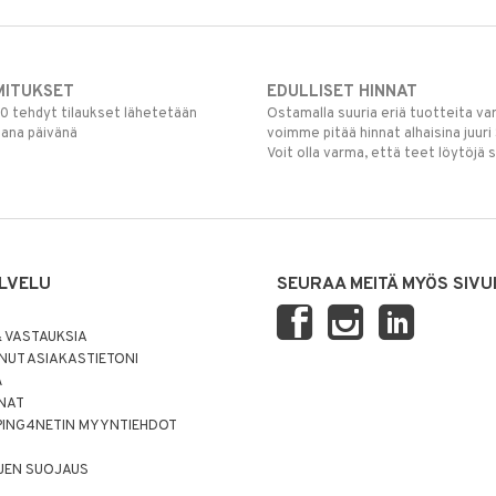
MITUKSET
EDULLISET HINNAT
00 tehdyt tilaukset lähetetään
Ostamalla suuria eriä tuotteita 
mana päivänä
voimme pitää hinnat alhaisina juuri
Voit olla varma, että teet löytöjä 
LVELU
SEURAA MEITÄ MYÖS SIVU
 VASTAUKSIA
UT ASIAKASTIETONI
Ä
NNAT
PING4NETIN MYYNTIEHDOT
JEN SUOJAUS