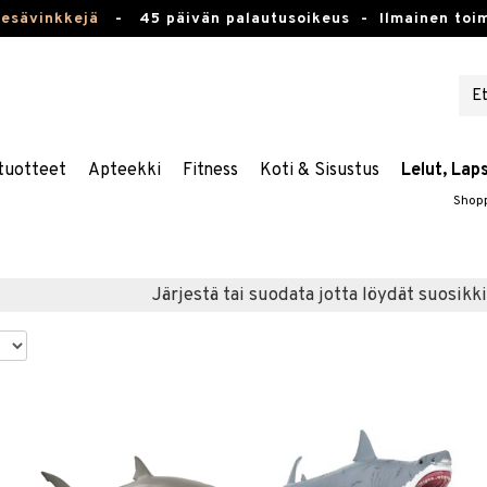
kesävinkkejä
-
45 päivän palautusoikeus -
Ilmainen toim
tuotteet
Apteekki
Fitness
Koti & Sisustus
Lelut, Lap
Shop
Järjestä tai suodata jotta löydät suosikki