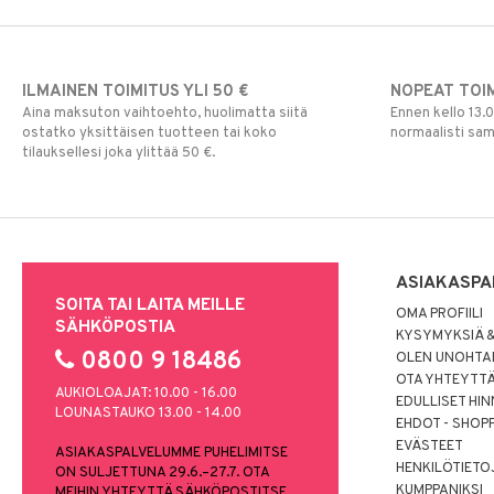
Toiminta
Lasten Huonekalut
Lasten aterimet
Aurinkolasit
Paw Patrol
Turvallisuus
Matot
Ruoka- &
Hatut ja lakit
Babysitterit
Peppi Pitkätossu
Säilytyslaatikot
Säilytys
Hiustarvikkeita
Leluviltti
Pipsa Possu
ILMAINEN TOIMITUS YLI 50 €
NOPEAT TOI
Tuttipullot & Tarvikkeet
Sängyn vaatteet
Korut
Mobiilit
PJ MASKS
Aina maksuton vaihtoehto, huolimatta siitä
Ennen kello 13.
Vesipullot & Tarvikkeet
Muut
Purulelut & helistimet
Pokemon
ostatko yksittäisen tuotteen tai koko
normaalisti sa
Rahapussit
Vauvajumppa
tilauksellesi joka ylittää 50 €.
Skrållan
Super Mario
Viiru & Pesonen
ASIAKASPA
SOITA TAI LAITA MEILLE
OMA PROFIILI
SÄHKÖPOSTIA
KYSYMYKSIÄ &
0800 9 18486
OLEN UNOHTAN
OTA YHTEYTT
AUKIOLOAJAT: 10.00 - 16.00
EDULLISET HI
LOUNASTAUKO 13.00 - 14.00
EHDOT - SHOP
EVÄSTEET
ASIAKASPALVELUMME PUHELIMITSE
HENKILÖTIETO
ON SULJETTUNA 29.6.–27.7. OTA
KUMPPANIKSI
MEIHIN YHTEYTTÄ SÄHKÖPOSTITSE