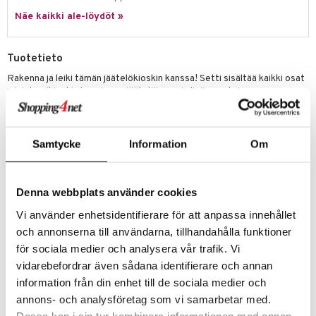
ossa
na/Äiti
Näe kaikki ale-löydöt »
mmi Lehmä
kut
kaus & imetys
us
le
eenvarjot
istelu
nen
Tuotetieto
umi
mput
lalaput
keet
Rakenna ja leiki tämän jäätelökioskin kanssa! Setti sisältää kaikki osat
miniatyyrikioskin luomiseen jäätelöineen ja lisävarusteineen.
le
ten Huonekalut
ten aterimet
inkolasit
ta
Täydellinen luovaan leikkiin ja roolipeliin.
 Patrol
Mitat
: 32 x 15,6 x 19,6 cm.
tot
ka- & Säilytyslaatikot
ut ja lakit
ysitterit
isuus
pi Pitkätossu
Sisältö
: Osat kahden jäätelön valmistamiseen eri yhdistelminä,
Samtycke
Information
Om
lytys
tipullot & Tarvikkeet
starvikkeita
uviltti
keksejä, kaksi tölkkiä juomaa.
sa Possu
gyn vaatteet
ipullot & Tarvikkeet
ut
iilit
 MASKS
Denna webbplats använder cookies
Muuta
ut
ulelut & helistimet
kemon
Vi använder enhetsidentifierare för att anpassa innehållet
3 vuotta+
apussit
uvajumppa
och annonserna till användarna, tillhandahålla funktioner
ållan
för sociala medier och analysera vår trafik. Vi
er Mario
vidarebefordrar även sådana identifierare och annan
information från din enhet till de sociala medier och
ru & Pesonen
annons- och analysföretag som vi samarbetar med.
Tuotenumero
Dessa kan i sin tur kombinera informationen med annan