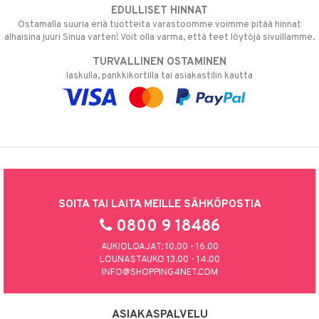
EDULLISET HINNAT
Ostamalla suuria eriä tuotteita varastoomme voimme pitää hinnat
alhaisina juuri Sinua varten! Voit olla varma, että teet löytöjä sivuillamme.
TURVALLINEN OSTAMINEN
laskulla, pankkikortilla tai asiakastilin kautta
SOITA TAI LAITA MEILLE SÄHKÖPOSTIA
0800 9 18486
AUKIOLOAJAT: 10.00 - 16.00
LOUNASTAUKO 13.00 - 14.00
INFO@SHOPPING4NET.COM
ASIAKASPALVELU