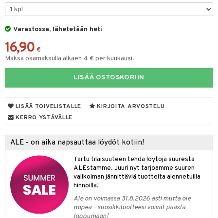
O Minecraft
.L.
ki
O Builder
tuja hahmoja
GO Ninjago
gtoys
Varastossa, lähetetään heti
omag
ot
kit
16,90
GO Speed Champions
entarvikkeita
gformers
blarna
taleikit
elut
€
Maksa osamaksulla alkaen 4 € per kuukausi.
GO Spidey
ens Barn
ikat
tman
oleikit
neuvot
LISÄÄ OSTOSKORIIN
O Super Heroes
ållan
kalut
libompa
opelit
iviteettilelut
alaa
ic
ffi Love
ney
elyvaunut
Lapsi
alaa
elit
LISÄÄ TOIVELISTALLE
KIRJOITA ARVOSTELU
mintahahmot
ney Prinsessat
ettävät lelut
0 palaa
lit
aukut
KERRO YSTÄVÄLLE
spalvelu
eli
peli
lit
di
ALE - on aika napsauttaa löydöt kotiin!
ksiä & vastauksia
zen
nhoito
palapelit
Tartu tilaisuuteen tehdä löytöjä suuresta
tuotetta
mähäkkimies
ALEstamme. Juuri nyt tarjoamme suuren
pyhuone
miaiset
ien oheistarvikkeet
kit ja käsipyyhkeet
valikoiman jännittäviä tuotteita alennetuilla
 verkkokaupasta
ry Potter
hkeet
vikkeet
hinnoilla!
aunutarvikkeita
lo Kitty
Ale on voimassa 31.8.2026 asti mutta ole
it & Tarvikkeet
le
nopea - suosikkituotteesi voivat päästä
.L.
loppumaan!