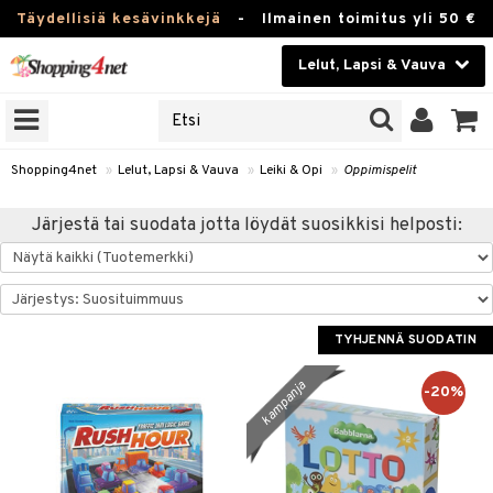
Täydellisiä kesävinkkejä
-
Ilmainen toimitus yli 50 €
Lelut, Lapsi & Vauva
ERKKEJÄ
Kauneudenhoito
JAT
UOTTEITA
Piilolinssit
Shopping4net
»
Lelut, Lapsi & Vauva
»
Leiki & Opi
»
Oppimispelit
Luontaistuotteet
u
Järjestä tai suodata jotta löydät suosikkisi helposti:
Apteekki
lumateriaalit
atteet
lusetti
lukirjat
Fitness
pi
kirjat
t
Koti & Sisustus
TYHJENNÄ SUODATIN
gingsit
rvikkeet
rjat
atteet & Sukat
lelut
Lelut, Lapsi & Vauva
kampanja
-20%
luvaha
spelit
Tuotemerkkejä
ja maalaa
et
Kampanjat
otteet
it