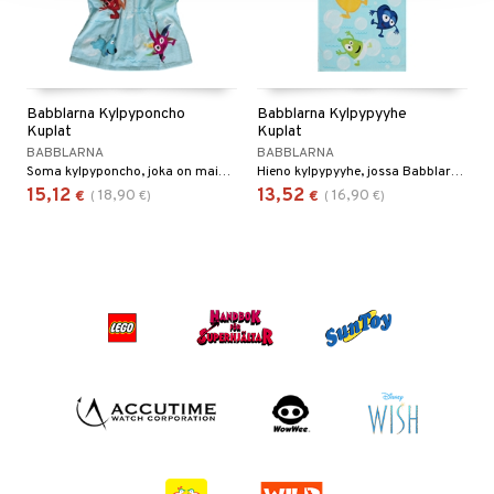
Babblarna Kylpyponcho
Babblarna Kylpypyyhe
Kuplat
Kuplat
BABBLARNA
BABBLARNA
Soma kylpyponcho, joka on mainio pukea päälle kylpemisen jälkeen.
Hieno kylpypyyhe, jossa Babblarna-hahmot hyppivät kuplien keskellä.
15,12
13,52
18,90
16,90
€
(
€
)
€
(
€
)