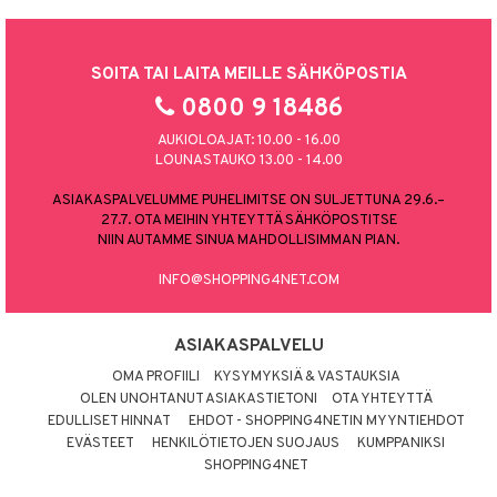
SOITA TAI LAITA MEILLE SÄHKÖPOSTIA
0800 9 18486
AUKIOLOAJAT: 10.00 - 16.00
LOUNASTAUKO 13.00 - 14.00
ASIAKASPALVELUMME PUHELIMITSE ON SULJETTUNA 29.6.–
27.7. OTA MEIHIN YHTEYTTÄ SÄHKÖPOSTITSE
NIIN AUTAMME SINUA MAHDOLLISIMMAN PIAN.
INFO@SHOPPING4NET.COM
ASIAKASPALVELU
OMA PROFIILI
KYSYMYKSIÄ & VASTAUKSIA
OLEN UNOHTANUT ASIAKASTIETONI
OTA YHTEYTTÄ
EDULLISET HINNAT
EHDOT - SHOPPING4NETIN MYYNTIEHDOT
EVÄSTEET
HENKILÖTIETOJEN SUOJAUS
KUMPPANIKSI
SHOPPING4NET