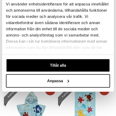
Vi använder enhetsidentifierare för att anpassa innehållet
och annonserna till användarna, tillhandahålla funktioner
för sociala medier och analysera vår trafik. Vi
vidarebefordrar även sådana identifierare och annan
information från din enhet till de sociala medier och
annons- och analysföretag som vi samarbetar med.
Dessa kan i sin tur kombinera informationen med annan
information som du har tillhandahållit eller som de har
Swimpy Peppi Söderhavet
Swimpy Bamse Kylpypyyhe
samlat in när du har använt deras tjänster. Du godkänner
Kylpypyyhe
Ranta Punainen
våra cookies vid fortsatt användande av vår webbplats.
SWIMPY
SWIMPY
Suloinen kylpypyyhe, jossa on Peppi, 140 x 70 cm.
Pyyhe, joka näkyy rannalla.
Tillåt alla
17,90
17,90
€
€
Anpassa
kampanja
kampanja
-20%
-20%