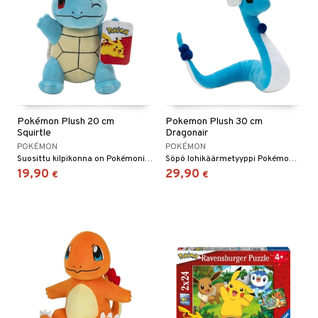
Pokémon Plush 20 cm
Pokemon Plush 30 cm
Squirtle
Dragonair
POKÉMON
POKÉMON
Suosittu kilpikonna on Pokémonista tuttu.
Söpö lohikäärmetyyppi Pokémon-pehmolelukokoelmaasi!
19,90
29,90
€
€