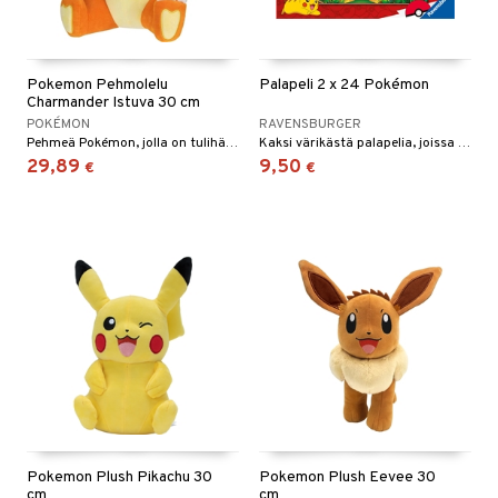
Pokemon Pehmolelu
Palapeli 2 x 24 Pokémon
Charmander Istuva 30 cm
POKÉMON
RAVENSBURGER
Pehmeä Pokémon, jolla on tulihäntä.
Kaksi värikästä palapelia, joissa ovat Pikachu, Eevee ja muut Pokémon-ystävät.
29,89
9,50
€
€
Pokemon Plush Pikachu 30
Pokemon Plush Eevee 30
cm
cm