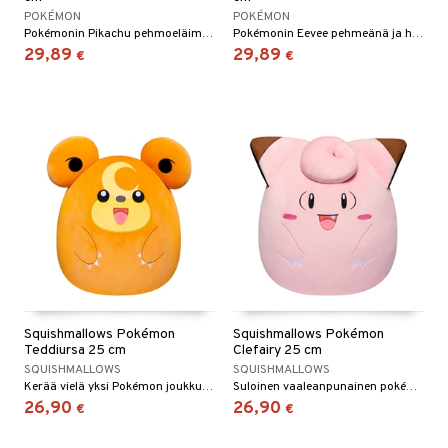
POKÉMON
POKÉMON
Pokémonin Pikachu pehmoeläimenä pehmeästä plyysistä
Pokémonin Eevee pehmeänä ja halittavana pehmoleluna
29,89
29,89
€
€
Squishmallows Pokémon
Squishmallows Pokémon
Teddiursa 25 cm
Clefairy 25 cm
SQUISHMALLOWS
SQUISHMALLOWS
Kerää vielä yksi Pokémon joukkueeseesi!
Suloinen vaaleanpunainen pokémon halattavaksi!
26,90
26,90
€
€