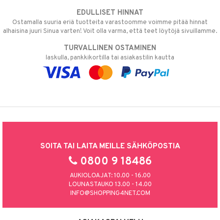
EDULLISET HINNAT
Ostamalla suuria eriä tuotteita varastoomme voimme pitää hinnat
alhaisina juuri Sinua varten! Voit olla varma, että teet löytöjä sivuillamme.
TURVALLINEN OSTAMINEN
laskulla, pankkikortilla tai asiakastilin kautta
SOITA TAI LAITA MEILLE SÄHKÖPOSTIA
0800 9 18486
AUKIOLOAJAT: 10.00 - 16.00
LOUNASTAUKO 13.00 - 14.00
INFO@SHOPPING4NET.COM