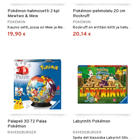
O Minecraft
entarvikkeita
gformers
blarna
Pokémon-hahmosetti 2 kpl
Pokémon-pehmolelu 20 cm
Mewtwo & Mew
Rockruff
GO Ninjago
ens Barn
ikat
tman
POKÉMON
POKÉMON
Kaunis setti, jossa on Mew ja Mew'n kehittynyt muoto Mewtwo.
Rockruff on erittäin kiltti ja hellyttävä!
GO Speed Champions
ållan
kalut
libompa
19,90
20,14
€
€
GO Spidey
ffi Love
ney
O Super Heroes
mintahahmot
ney Prinsessat
ic
eli
zen
mähäkkimies
ry Potter
lo Kitty
.L.
Palapeli 3D 72 Palaa
Labyrinth Pokémon
Pokémon
mmi Lehmä
RAVENSBURGER
RAVENSBURGER
le
Spela det klassiska Labyrint tillsammans med Pokémon