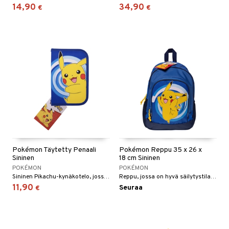
14,90
34,90
€
€
umi
le
 Patrol
pi Pitkätossu
sa Possu
 MASKS
kemon
ållan
Pokémon Täytetty Penaali
Pokémon Reppu 35 x 26 x
er Mario
Sininen
18 cm Sininen
POKÉMON
POKÉMON
ru & Pesonen
Sininen Pikachu-kynäkotelo, jossa on paljon sisältöä!
Reppu, jossa on hyvä säilytystila ja pehmustetut olkahihnat.
11,90
Seuraa
€
kit
taleikit
elut
oleikit
neuvot