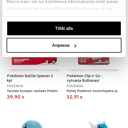
Dessa kan i sin tur kombinera informationen med annan
information som du har tillhandahållit eller som de har
samlat in när du har använt deras tjänster. Du godkänner
våra cookies vid fortsatt användande av vår webbplats.
Tillåt alla
Anpassa
Pokémon Battle Spinner 2
Pokémon Clip n' Go -
kpl
vyösarja Bulbasaur
POKÉMON
POKÉMON
Taistele toisiaan vastaan Pokémon-areenalla!
Ryhdy Pokémon-kouluttajaksi ja kerää Poképallosi.
39,90
32,91
€
€