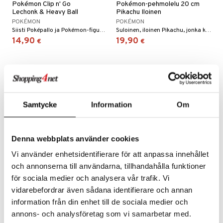
Pokémon Clip n' Go
Pokémon-pehmolelu 20 cm
Lechonk & Heavy Ball
Pikachu Iloinen
POKÉMON
POKÉMON
Siisti Poképallo ja Pokémon-figuuri!
Suloinen, iloinen Pikachu, jonka kanssa voi halia.
14,90
19,90
€
€
Samtycke
Information
Om
Denna webbplats använder cookies
Vi använder enhetsidentifierare för att anpassa innehållet
och annonserna till användarna, tillhandahålla funktioner
för sociala medier och analysera vår trafik. Vi
Pokémon Battle Spinner
Pokémon Battle Spinner
Pikachu
Charmander
vidarebefordrar även sådana identifierare och annan
POKÉMON
POKÉMON
information från din enhet till de sociala medier och
Pistä Pikachu pyörimään!
Taistele toisia vastaan uusilla Pokémon Battle Spinners -pyörijöillä!
annons- och analysföretag som vi samarbetar med.
16,90
Seuraa
€