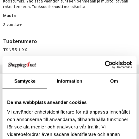
koostumus. Yhdistää vaahdon tunteen pehmeään ja muotoiltavaan
rakenteeseen. Tuoksuu ihanasti mansikoilta.
lo Kitty
Muuta
.L.
3 vuotta+
mmi Lehmä
Tuotenumero
le
TSN55-1-XX
umi
le
Vinkkejä sinulle
 Patrol
Samtycke
Information
Om
pi Pitkätossu
sa Possu
Denna webbplats använder cookies
 MASKS
Vi använder enhetsidentifierare för att anpassa innehållet
kemon
och annonserna till användarna, tillhandahålla funktioner
för sociala medier och analysera vår trafik. Vi
ållan
vidarebefordrar även sådana identifierare och annan
er Mario