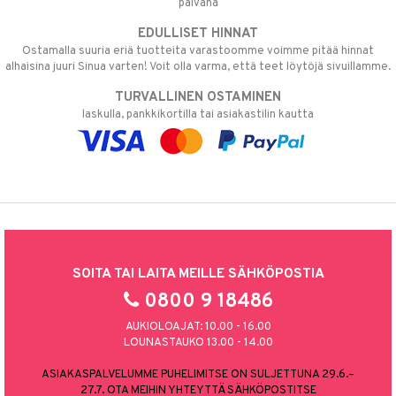
päivänä
EDULLISET HINNAT
Ostamalla suuria eriä tuotteita varastoomme voimme pitää hinnat
alhaisina juuri Sinua varten! Voit olla varma, että teet löytöjä sivuillamme.
TURVALLINEN OSTAMINEN
laskulla, pankkikortilla tai asiakastilin kautta
SOITA TAI LAITA MEILLE SÄHKÖPOSTIA
0800 9 18486
AUKIOLOAJAT: 10.00 - 16.00
LOUNASTAUKO 13.00 - 14.00
ASIAKASPALVELUMME PUHELIMITSE ON SULJETTUNA 29.6.–
27.7. OTA MEIHIN YHTEYTTÄ SÄHKÖPOSTITSE