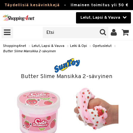
Täydellisiä kesävinkkejä
-
Ilmainen toimitus yli 50 €
Lelut, Lapsi & Vauva
ERKKEJÄ
Kauneudenhoito
JAT
UOTTEITA
Piilolinssit
Shopping4net
»
Lelut, Lapsi & Vauva
»
Leiki & Opi
»
Opetuslelut
»
Butter Slime Mansikka 2-sävyinen
Luontaistuotteet
u
Apteekki
lumateriaalit
Butter Slime Mansikka 2-sävyinen
atteet
lusetti
lukirjat
Fitness
pi
kirjat
t
Koti & Sisustus
gingsit
rvikkeet
rjat
atteet & Sukat
lelut
Lelut, Lapsi & Vauva
luvaha
pelit
Tuotemerkkejä
ja maalaa
et
Kampanjat
otteet
it