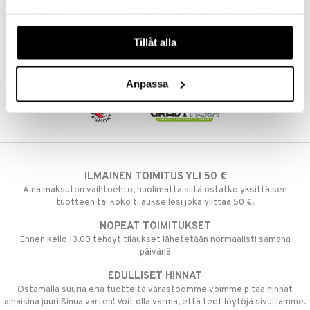
samlat in när du har använt deras tjänster. Du godkänner
umi
våra cookies vid fortsatt användande av vår webbplats.
Tillåt alla
le
 Patrol
Anpassa
pi Pitkätossu
sa Possu
 MASKS
kemon
ILMAINEN TOIMITUS YLI 50 €
ållan
Aina maksuton vaihtoehto, huolimatta siitä ostatko yksittäisen
tuotteen tai koko tilauksellesi joka ylittää 50 €.
er Mario
NOPEAT TOIMITUKSET
ru & Pesonen
Ennen kello 13.00 tehdyt tilaukset lähetetään normaalisti samana
päivänä
EDULLISET HINNAT
Ostamalla suuria eriä tuotteita varastoomme voimme pitää hinnat
alhaisina juuri Sinua varten! Voit olla varma, että teet löytöjä sivuillamme.