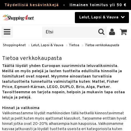
Täydellisiä kesävinkkejä
-
Ilmainen toimitus yli 50 €
Lelut, Lapsi & Vauva
ERKKEJÄ
Kauneudenhoito
JAT
UOTTEITA
Piilolinssit
Shopping4net
»
Lelut, Lapsi & Vauva
»
Tietoa
»
Tietoa verkkokaupasta
Luontaistuotteet
u
Tietoa verkkokaupasta
Täältä löydät yhden Euroopan suurimmista leluvalikoimista.
Apteekki
lumateriaalit
Meillä on myös pelejä ja lasten tuotteita edullisilla hinnoilla ja
toimitukset ovat nopeat. Myymme ainoastaan turvallisia
atteet
lusetti
lukirjat
Fitness
laatutuotteita tunnetuilta valmistajilta kuten: Mattel, Fisher
pi
kirjat
t
Price, Egmont-Kärnan, LEGO, DUPLO, Brio, Alga, Parker.
Koti & Sisustus
Tavoitteemme on tarjota nopein, helpoin ja mukavin tapa ostaa
gingsit
ut
rvikkeet
rjat
atteet & Sukat
lelut
leluja ja pelejä.
Lelut, Lapsi & Vauva
luvaha
pelit
vot
Hinnat ja valikoima
Valikoimastamme löydät markkinoiden tällä hetkellä kiinnostavimmat
Tuotemerkkejä
oradat
ja maalaa
et
t
alaa
lelut ja pelit kuten myös ajattomat klassikot. Tarjoamme erittäin hyvät
hinnat jotka ovat 20-20% alhaisempia kuin kaupoissa. Valikoimamme
Kampanjat
ot
 Real
Lapsi
otteet
it
lentereita
alaa
elit
kasvaa jatkuvasti ja löydät tuotteita useista eri kategorioista kuten