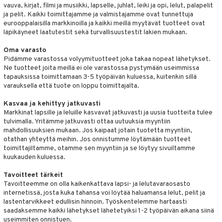
vauva, kirjat, filmi ja musiikki, lapselle, juhlat, leiki ja opi, lelut, palapelit
at
hmot
palakit & Aurinkohatut
sut & UV-vaatteet
evoset & Keinueläimet
0 palaa
lit
aukut
ja pelit. Kaikki toimittajamme ja valmistajamme ovat tunnettuja
spalvelu
eurooppalaisilla markkinoilla ja kaikki meillä myytävät tuotteet ovat
okunta
tlest Pet Shop
aatteet
lut
peli
lit
di
läpikäyneet laatutestit sekä turvallisuustestit lakien mukaan.
ksiä & vastauksia
isi
tila
nhoito
t
palapelit
Oma varasto
tuotetta
Pidämme varastossa volyymituotteet joka takaa nopeat lähetykset.
ajoneuvot
leich - Muinaisajan
pyhuone
parit ja colleget
anicals
miaiset
otia
ien oheistarvikkeet
kit ja käsipyyhkeet
Ne tuotteet joita meillä ei ole varastossa pystymään useimmissa
 verkkokaupasta
tapauksissa toimittamaan 3-5 työpäivän kuluessa, kuitenkin sillä
leich-Hevoset
hkeet
aidat
tnite
vikkeet
ttiö & keittiötarvikkeet
aunutarvikkeita
varauksella että tuote on loppu toimittajalta.
leich-Wild Life
it & Tarvikkeet
GO Bluey
vous
y Born
oti
le
Kasvaa ja kehittyy jatkuvasti
Markkinat lapsille ja leluille kasvavat jatkuvasti ja uusia tuotteita tulee
 Zhu Pets
O City
bie
ndby
ossa
elut
na/Äiti
tulvimalla. Yritämme jatkuvasti ottaa uutuuksia myyntiin
mahdollisuuksien mukaan. Jos kaipaat jotain tuotetta myyntiin,
O Classic
comelon
dby Tukholma
kut
kaus & imetys
bil
us
otathan yhteyttä meihin. Jos onnistumme löytämään tuotteet
toimittajiltamme, otamme sen myyntiin ja se löytyy sivuiltamme
O Creator
ney Prinsessat
umi
eenvarjot
istelu
ut
nen
kuukauden kuluessa.
GO Disney
by's Dollhouse
pi Laiva
mput
o
lalaput
ohjattavat
keet
Tavoitteet tärkeit
O Disney Princess
py Friends
pi Pitkätossu Huvikumpu
Tavoitteemme on olla kaikenkattava lapsi- ja lelutavaraosasto
ten Huonekalut
badabado
ten aterimet
inkolasit
a & Palikat
ta
internetissä, josta kuka tahansa voi löytää haluamansa lelut, pelit ja
GO DUPLO
.L.
tot
lastentarvikkeet edullisin hinnoin. Työskentelemme hartaasti
ki
ka- & Säilytyslaatikot
ut ja lakit
O Builder
ysitterit
tuja hahmoja
isuus
saadaksemme kaikki lähetykset lähetetyiksi 1-2 työpäivän aikana siinä
O Friends
gtoys
lytys
tipullot & Tarvikkeet
starvikkeita
useimmiten onnistuen.
omag
uviltti
ot
kit