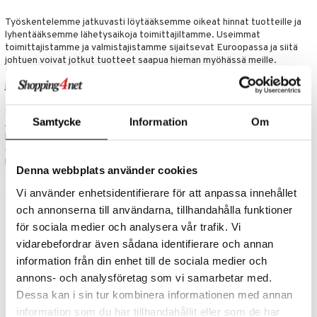
O Minecraft
entarvikkeita
gyn vaatteet
ipullot & Tarvikkeet
ut
gformers
iilit
blarna
Työskentelemme jatkuvasti löytääksemme oikeat hinnat tuotteille ja
taleikit
elut
lyhentääksemme lähetysaikoja toimittajiltamme. Useimmat
GO Ninjago
ens Barn
ut
ikat
ulelut & helistimet
tman
oleikit
neuvot
toimittajistamme ja valmistajistamme sijaitsevat Euroopassa ja siitä
johtuen voivat jotkut tuotteet saapua hieman myöhässä meille.
GO Speed Champions
ållan
apussit
kalut
uvajumppa
libompa
opelit
iviteettilelut
Tavoiteemme on pyrkiä tarjoamaan asiakkaillemme tuotteet mieluiten
jo seuraavana päivänä mutta enintään 3-5 työpäivän kuluessa.
GO Spidey
ffi Love
ney
elyvaunut
Kysy leluosaston vastaavalta
O Super Heroes
mintahahmot
ney Prinsessat
ettävät lelut
Samtycke
Information
Om
Jokainen SHopping4netin osasto on erikoistunut omiin tuotteisiinsa ja
koulutetun henkilökunnan avulla saat henkilökohtaista palvelua ja
ic
eli
ohjeita tuotteista. Olet lämpimästi tervetullut ottamaan yhteyttä
leluosaston asianuntijaan. Lähetä sähköpostia osoitteeseen
zen
Denna webbplats använder cookies
toys@shopping4net.com
ja palaamme asiaan pikimmiten.
mähäkkimies
Vi använder enhetsidentifierare för att anpassa innehållet
och annonserna till användarna, tillhandahålla funktioner
ry Potter
för sociala medier och analysera vår trafik. Vi
lo Kitty
vidarebefordrar även sådana identifierare och annan
information från din enhet till de sociala medier och
.L.
annons- och analysföretag som vi samarbetar med.
mmi Lehmä
Dessa kan i sin tur kombinera informationen med annan
information som du har tillhandahållit eller som de har
le