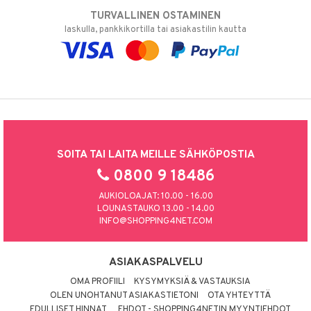
TURVALLINEN OSTAMINEN
laskulla, pankkikortilla tai asiakastilin kautta
SOITA TAI LAITA MEILLE SÄHKÖPOSTIA
0800 9 18486
AUKIOLOAJAT: 10.00 - 16.00
LOUNASTAUKO 13.00 - 14.00
INFO@SHOPPING4NET.COM
ASIAKASPALVELU
OMA PROFIILI
KYSYMYKSIÄ & VASTAUKSIA
OLEN UNOHTANUT ASIAKASTIETONI
OTA YHTEYTTÄ
EDULLISET HINNAT
EHDOT - SHOPPING4NETIN MYYNTIEHDOT