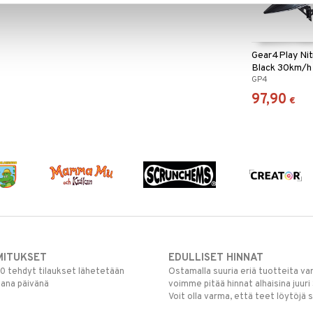
Gear4Play Ni
Black 30km/h
GP4
97,90
€
MITUKSET
EDULLISET HINNAT
00 tehdyt tilaukset lähetetään
Ostamalla suuria eriä tuotteita 
mana päivänä
voimme pitää hinnat alhaisina juuri
Voit olla varma, että teet löytöjä 