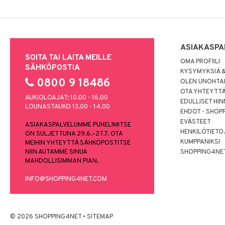
ASIAKASPA
SOITA TAI LAITA MEILLE
OMA PROFIILI
SÄHKÖPOSTIA
KYSYMYKSIÄ &
0800 9 18486
OLEN UNOHTAN
OTA YHTEYTT
AUKIOLOAJAT: 10.00 - 16.00
EDULLISET HI
LOUNASTAUKO 13.00 - 14.00
EHDOT - SHOP
EVÄSTEET
ASIAKASPALVELUMME PUHELIMITSE
HENKILÖTIETO
ON SULJETTUNA 29.6.–27.7. OTA
KUMPPANIKSI
MEIHIN YHTEYTTÄ SÄHKÖPOSTITSE
NIIN AUTAMME SINUA
SHOPPING4NE
MAHDOLLISIMMAN PIAN.
INFO@SHOPPING4NET.COM
© 2026 SHOPPING4NET
•
SITEMAP