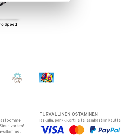
tro Speed
TURVALLINEN OSTAMINEN
varastoomme
laskulla, pankkikortilla tai asiakastilin kautta
 Sinua varten!
sivuillamme.