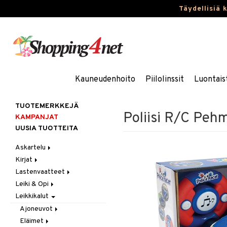
Täydellisiä 
Kauneudenhoito
Piilolinssit
Luontais
TUOTEMERKKEJÄ
Poliisi R/C Peh
KAMPANJAT
UUSIA TUOTTEITA
Askartelu
Kirjat
Askartelumateriaalit
Lastenvaatteet
Askartelusetti
Askartelukirjat
Leiki & Opi
Helmet
Maalauskirjat
Alaosat
Leikkikalut
Koulutarvikkeet
Päiväkirjat
Alusvaatteet & Sukat
Opetuslelut
Leggingsit
Muovailuvaha
Kengät
Oppimispelit
Ajoneuvot
Piirrä ja maalaa
Mekot
Soittimet
Eläimet
Autoradat