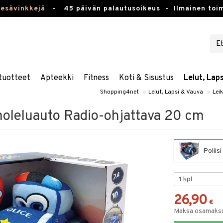
kesävinkkejä
-
45 päivän palautusoikeus -
Ilmainen toim
tuotteet
Apteekki
Fitness
Koti & Sisustus
Lelut, Lap
Shopping4net
»
Lelut, Lapsi & Vauva
»
Lei
moleluauto Radio-ohjattava 20 cm
Poliis
26,90
€
Maksa osamaksul