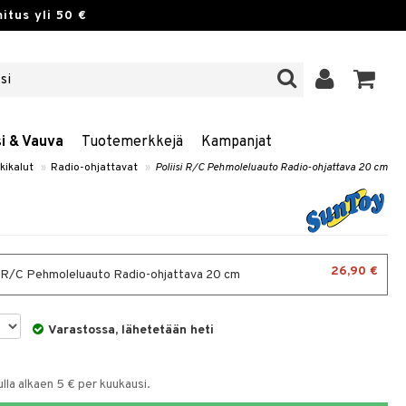
itus yli 50 €
si & Vauva
Tuotemerkkejä
Kampanjat
kkikalut
»
Radio-ohjattavat
»
Poliisi R/C Pehmoleluauto Radio-ohjattava 20 cm
26,90 €
i R/C Pehmoleluauto Radio-ohjattava 20 cm
Varastossa, lähetetään heti
la alkaen 5 € per kuukausi.