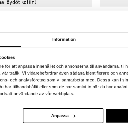
a löydöt kotiin!
isuuteen tehdä löytöjä suuresta ALEstamme. Juuri
mme suuren valikoiman jännittäviä tuotteita
a hinnoilla!
massa 31.8.2026 asti mutta ole nopea -
otteesi voivat päästä loppumaan!
Information
i ale-löydöt »
cookies
G4P 1:43 Soft 
e för att anpassa innehållet och annonserna till användarna, tillh
0 cm on söpö radiolla ohjattava poliisiauto äänillä
Car Blue
vår trafik. Vi vidarebefordrar även sådana identifierare och anna
ty plyysistä ja se on täydellinen sisätiloissa
GP4
ti seiniin ja muihin esteisiin. Plyysipäällisen voi
nnons- och analysföretag som vi samarbetar med. Dessa kan i sin
14,90
sa.
€
har tillhandahållit eller som de har samlat in när du har använt
ortsatt användande av vår webbplats.
Anpassa