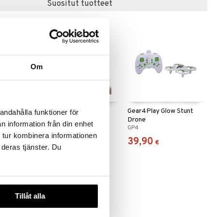
Suositut tuotteet
Om
Shell Mini
Gear4Play Flying Ball
Gear4Play Glow Stunt
andahålla funktioner för
Drone
n information från din enhet
GP4
GP4
 tur kombinera informationen
9,90
39,90
€
€
 deras tjänster. Du
Tillåt alla