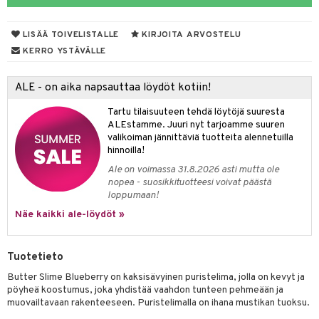
ut
nen
GO Disney
by's Dollhouse
pi Laiva
mput
o
lalaput
ohjattavat
keet
LISÄÄ TOIVELISTALLE
KIRJOITA ARVOSTELU
O Disney Princess
py Friends
pi Pitkätossu Huvikumpu
ten Huonekalut
badabado
ten aterimet
inkolasit
a & Palikat
ta
KERRO YSTÄVÄLLE
GO DUPLO
.L.
tot
ki
ka- & Säilytyslaatikot
ut ja lakit
O Builder
ysitterit
tuja hahmoja
isuus
ALE - on aika napsauttaa löydöt kotiin!
O Friends
gtoys
lytys
tipullot & Tarvikkeet
starvikkeita
omag
uviltti
ot
kit
Tartu tilaisuuteen tehdä löytöjä suuresta
O Minecraft
entarvikkeita
gyn vaatteet
ipullot & Tarvikkeet
ut
gformers
iilit
blarna
taleikit
elut
ALEstamme. Juuri nyt tarjoamme suuren
valikoiman jännittäviä tuotteita alennetuilla
GO Ninjago
ens Barn
ut
ikat
ulelut & helistimet
tman
oleikit
neuvot
hinnoilla!
GO Speed Champions
ållan
Ale on voimassa 31.8.2026 asti mutta ole
apussit
kalut
uvajumppa
libompa
opelit
iviteettilelut
nopea - suosikkituotteesi voivat päästä
GO Spidey
ffi Love
loppumaan!
ney
elyvaunut
O Super Heroes
Näe kaikki ale-löydöt »
mintahahmot
ney Prinsessat
ettävät lelut
ic
eli
Tuotetieto
zen
Butter Slime Blueberry on kaksisävyinen puristelima, jolla on kevyt ja
pöyheä koostumus, joka yhdistää vaahdon tunteen pehmeään ja
mähäkkimies
muovailtavaan rakenteeseen. Puristelimalla on ihana mustikan tuoksu.
ry Potter