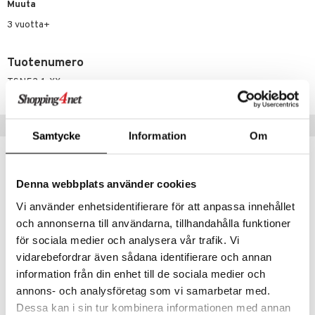
Muuta
lo Kitty
3 vuotta+
.L.
Tuotenumero
mmi Lehmä
TSN52-1-XX
le
umi
Vinkkejä sinulle
Samtycke
Information
Om
le
 Patrol
Denna webbplats använder cookies
pi Pitkätossu
Vi använder enhetsidentifierare för att anpassa innehållet
sa Possu
och annonserna till användarna, tillhandahålla funktioner
 MASKS
för sociala medier och analysera vår trafik. Vi
vidarebefordrar även sådana identifierare och annan
kemon
information från din enhet till de sociala medier och
ållan
annons- och analysföretag som vi samarbetar med.
Butter Slime Mango 2-sävyinen
Butter Slime Mansikka 2-sävyinen
Dessa kan i sin tur kombinera informationen med annan
er Mario