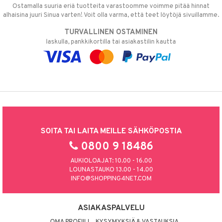
Ostamalla suuria eriä tuotteita varastoomme voimme pitää hinnat
alhaisina juuri Sinua varten! Voit olla varma, että teet löytöjä sivuillamme.
TURVALLINEN OSTAMINEN
laskulla, pankkikortilla tai asiakastilin kautta
SOITA TAI LAITA MEILLE SÄHKÖPOSTIA
0800 9 18486
AUKIOLOAJAT: 10.00 - 16.00
LOUNASTAUKO 13.00 - 14.00
INFO@SHOPPING4NET.COM
ASIAKASPALVELU
OMA PROFIILI
KYSYMYKSIÄ & VASTAUKSIA