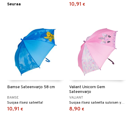
10,91
Seuraa
€
umi
le
 Patrol
pi Pitkätossu
sa Possu
 MASKS
kemon
ållan
Bamse Sateenvarjo 58 cm
Valiant Unicorn Gem
er Mario
Sateenvarjo
BAMSE
VALIANT
ru & Pesonen
Suojaa itsesi sateelta!
Suojaa itsesi sateelta suloisen yksisarvisen kanssa.
10,91
8,90
€
€