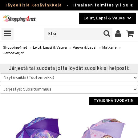
Täydellisiä kesävinkkejä
-
Ilmainen toimitus yli 50 €
Lelut, Lapsi & Vauva
ERKKEJÄ
Kauneudenhoito
JAT
UOTTEITA
Piilolinssit
Shopping4net
»
Lelut, Lapsi & Vauva
»
Vauva & Lapsi
»
Matkalle
»
Sateenvarjot
Luontaistuotteet
u
Järjestä tai suodata jotta löydät suosikkisi helposti:
Apteekki
lumateriaalit
atteet
lusetti
lukirjat
Fitness
pi
kirjat
t
Koti & Sisustus
TYHJENNÄ SUODATIN
gingsit
ut
rvikkeet
rjat
atteet & Sukat
lelut
Lelut, Lapsi & Vauva
luvaha
pelit
vot
Tuotemerkkejä
oradat
ja maalaa
et
t
alaa
Kampanjat
ot
 Real
Lapsi
otteet
it
lentereita
alaa
elit