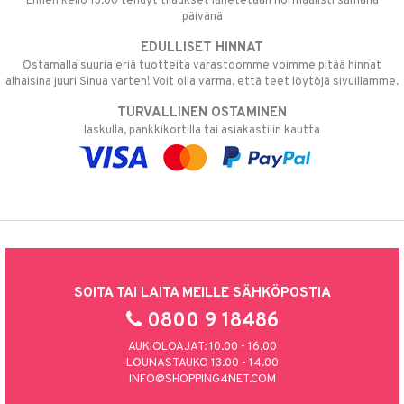
Ennen kello 13.00 tehdyt tilaukset lähetetään normaalisti samana
päivänä
EDULLISET HINNAT
Ostamalla suuria eriä tuotteita varastoomme voimme pitää hinnat
alhaisina juuri Sinua varten! Voit olla varma, että teet löytöjä sivuillamme.
TURVALLINEN OSTAMINEN
laskulla, pankkikortilla tai asiakastilin kautta
SOITA TAI LAITA MEILLE SÄHKÖPOSTIA
0800 9 18486
AUKIOLOAJAT: 10.00 - 16.00
LOUNASTAUKO 13.00 - 14.00
INFO@SHOPPING4NET.COM