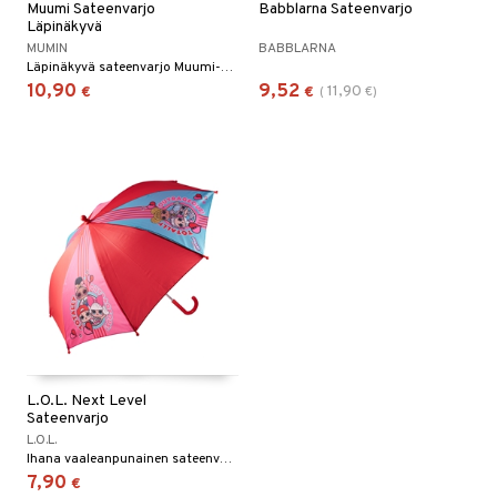
Muumi Sateenvarjo
Babblarna Sateenvarjo
Läpinäkyvä
MUMIN
BABBLARNA
Läpinäkyvä sateenvarjo Muumi-hahmoilla.
10,90
9,52
11,90
€
€
(
€
)
L.O.L. Next Level
Sateenvarjo
L.O.L.
Ihana vaaleanpunainen sateenvarjo pitää sinut kuivana sateessa!
7,90
€