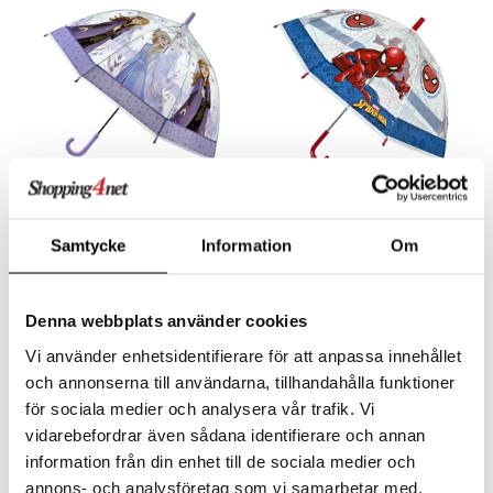
Frozen Sateenvarjo
Spiderman Sateenvarjo
Läpinäkyvä
Läpinäkyvä
Samtycke
Information
Om
DISNEY FROZEN
SPIDERMAN
Anna Elsan ja Annan pitää sinut kuivana sateessa.
Pysy kuivana sateisina päivinä yhdessä Hämähäkkimiehen kanssa!
9,90
9,90
€
€
Denna webbplats använder cookies
Vi använder enhetsidentifierare för att anpassa innehållet
och annonserna till användarna, tillhandahålla funktioner
för sociala medier och analysera vår trafik. Vi
vidarebefordrar även sådana identifierare och annan
information från din enhet till de sociala medier och
annons- och analysföretag som vi samarbetar med.