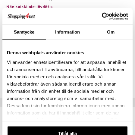
ney Prinsessat
ettävät lelut
Näe kaikki ale-löydöt »
ic
eli
zen
Tuotetieto
mähäkkimies
Samtycke
Information
Om
Magic Show 24-in-1 on taikurisarja aloittelijalle!
ry Potter
24 osaa tässä laatikossa klassisia taikatemppuja.
Muuta
lo Kitty
Denna webbplats använder cookies
6 vuotta+
Vi använder enhetsidentifierare för att anpassa innehållet
.L.
och annonserna till användarna, tillhandahålla funktioner
mmi Lehmä
Tuotenumero
för sociala medier och analysera vår trafik. Vi
le
TSN43-1-XX
vidarebefordrar även sådana identifierare och annan
information från din enhet till de sociala medier och
umi
annons- och analysföretag som vi samarbetar med.
Vinkkejä sinulle
le
Dessa kan i sin tur kombinera informationen med annan
information som du har tillhandahållit eller som de har
 Patrol
samlat in när du har använt deras tjänster. Du godkänner
pi Pitkätossu
våra cookies vid fortsatt användande av vår webbplats.
Tillåt alla
sa Possu