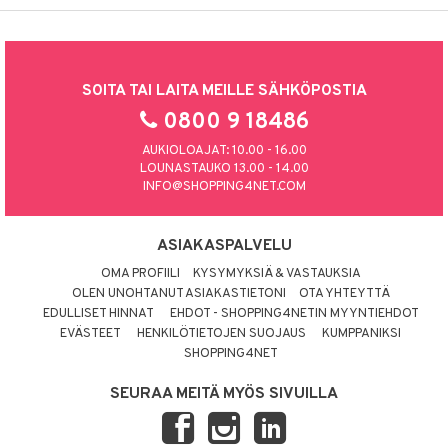
SOITA TAI LAITA MEILLE SÄHKÖPOSTIA
0800 9 18486
AUKIOLOAJAT: 10.00 - 16.00
LOUNASTAUKO 13.00 - 14.00
INFO@SHOPPING4NET.COM
ASIAKASPALVELU
OMA PROFIILI
KYSYMYKSIÄ & VASTAUKSIA
OLEN UNOHTANUT ASIAKASTIETONI
OTA YHTEYTTÄ
EDULLISET HINNAT
EHDOT - SHOPPING4NETIN MYYNTIEHDOT
EVÄSTEET
HENKILÖTIETOJEN SUOJAUS
KUMPPANIKSI
SHOPPING4NET
SEURAA MEITÄ MYÖS SIVUILLA