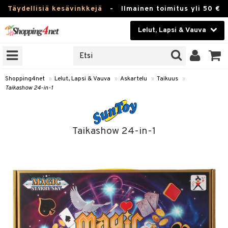
Täydellisiä kesävinkkejä
-
Ilmainen toimitus yli 50 €
Lelut, Lapsi & Vauva
ERKKEJÄ
Kauneudenhoito
JAT
UOTTEITA
Piilolinssit
Shopping4net
»
Lelut, Lapsi & Vauva
»
Askartelu
»
Taikuus
»
Taikashow 24-in-1
Luontaistuotteet
u
Apteekki
lumateriaalit
Taikashow 24-in-1
lusetti
Fitness
Koti & Sisustus
rvikkeet
Lelut, Lapsi & Vauva
luvaha
Tuotemerkkejä
ja maalaa
Kampanjat
s