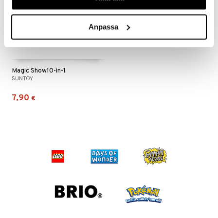
 MASKS
Anpassa
kemon
ållan
er Mario
Magic Show10-in-1
SUNTOY
ru & Pesonen
7,90
€