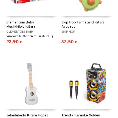
Clementoni Baby
Skip Hop Farmstand Kitara
Musiikkilelu Kitara
Avocado
CLEMENTONI BABY
SKIP HOP
Vuorovaikutteinen musiikkilelu, jossa on musiikkia ja eläinääniä.
23,90
32,50
€
€
Jabadabado Kitara Hopea
Trendix Karaoke Golden