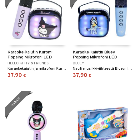
Karaoke-kaiutin Kuromi
Karaoke-kaiutin Bluey
Popsing Mikrofoni LED
Popsing Mikrofoni LED
HELLO KITTY & FRIENDS
BLUEY
Karaokekaiutin ja mikrofoni Kuromilta, joissa on LED-valot hauskoihin juhliin.
Nauti musiikkiviihteestä Blueyn langattomalla karaoke-setillä.
37,90
37,90
€
€
uutuus