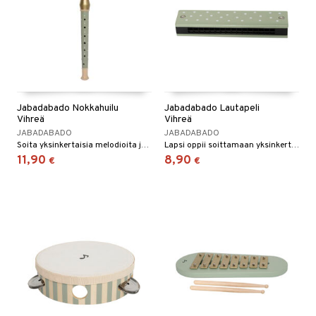
Jabadabado Nokkahuilu
Jabadabado Lautapeli
Vihreä
Vihreä
JABADABADO
JABADABADO
Soita yksinkertaisia melodioita ja tutustu, miltä eri sävelet kuulostavat!
Lapsi oppii soittamaan yksinkertaisia melodioita!
11,90
8,90
€
€