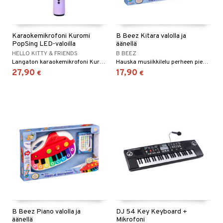
Karaokemikrofoni Kuromi
B Beez Kitara valolla ja
PopSing LED-valoilla
äänellä
HELLO KITTY & FRIENDS
B BEEZ
Langaton karaokemikrofoni Kuromilta, jossa on hauskoja ja toiminnallisia ominaisuuksia.
Hauska musiikkilelu perheen pienimmille.
27,90
17,90
€
€
B Beez Piano valolla ja
DJ 54 Key Keyboard +
äänellä
Mikrofoni