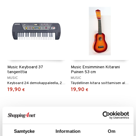
Music Keyboard 37
Music Ensimminen Kitarani
tangenttia
Puinen 53 cm
MUSIC
MUSIC
Keyboard 24 demokappaleella, 23 sävelkorkeudella, 8 rytmillä ja äänitehosteilla.
Täydellinen kitara soittamisen aloitukseen.
19,90
19,90
€
€
Samtycke
Information
Om