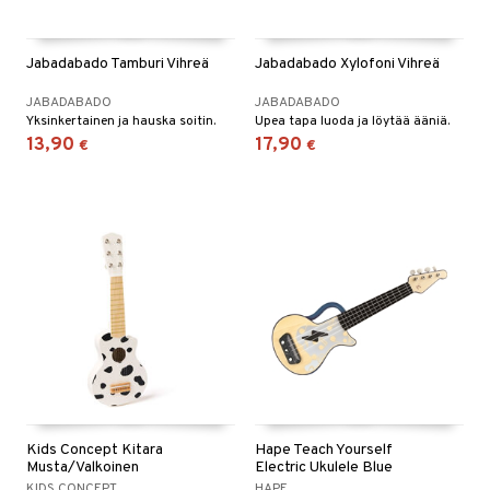
Jabadabado Tamburi Vihreä
Jabadabado Xylofoni Vihreä
JABADABADO
JABADABADO
Yksinkertainen ja hauska soitin.
Upea tapa luoda ja löytää ääniä.
13,90
17,90
€
€
Kids Concept Kitara
Hape Teach Yourself
Musta/Valkoinen
Electric Ukulele Blue
KIDS CONCEPT
HAPE