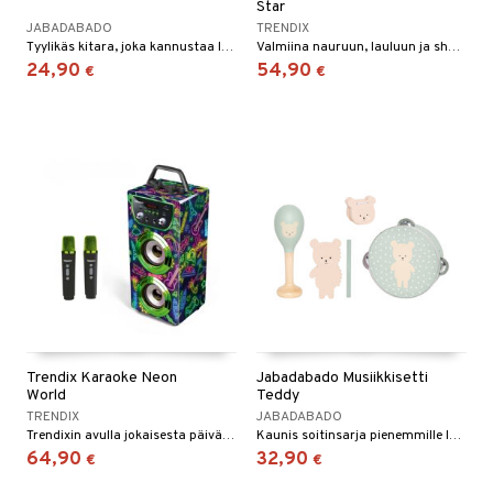
Star
JABADABADO
TRENDIX
Tyylikäs kitara, joka kannustaa luovaan leikkiin!
Valmiina nauruun, lauluun ja showtimeen?
24,90
54,90
€
€
Trendix Karaoke Neon
Jabadabado Musiikkisetti
World
Teddy
TRENDIX
JABADABADO
Trendixin avulla jokaisesta päivästä tulee hieman juhlallisempi!
Kaunis soitinsarja pienemmille lapsille!
64,90
32,90
€
€