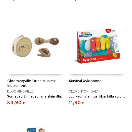
lo Kitty
.L.
mmi Lehmä
le
umi
le
 Patrol
pi Pitkätossu
Bloomingville Driss Musical
Musical Xylophone
Instrument
sa Possu
BLOOMINGVILLE
CLEMENTONI BABY
Somat soittimet somilla eläimillä.
Luo kaunista musiikkia tälla suloisella, dinosauruksen koristamalla xylofonilla.
 MASKS
34,90
11,90
€
€
kemon
ållan
er Mario