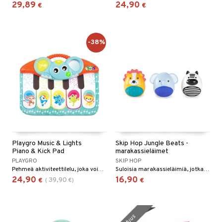
29,89
24,90
€
€
-38%
Playgro Music & Lights
Skip Hop Jungle Beats -
Piano & Kick Pad
marakassieläimet
PLAYGRO
SKIP HOP
Pehmeä aktiviteettilelu, joka voidaan kiinnittää sänkyyn tai vaunuihin.
Suloisia marakassieläimiä, jotka on helppo pitää pienissä käsissä.
24,90
16,90
39,90
€
(
€
)
€