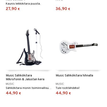
Kaunis leikkikitara puusta.
27,90
36,90
€
€
Music Sähkökitara
Music Sähkökitara hihnalla
Mikrofonin & Jalustan kera
MUSIC
MUSIC
Sähkökitara monin toiminnallisuuksin, mikrofoni ja säädettävä jalusta.
Tule rocktähdeksi!
44,90
44,90
€
€