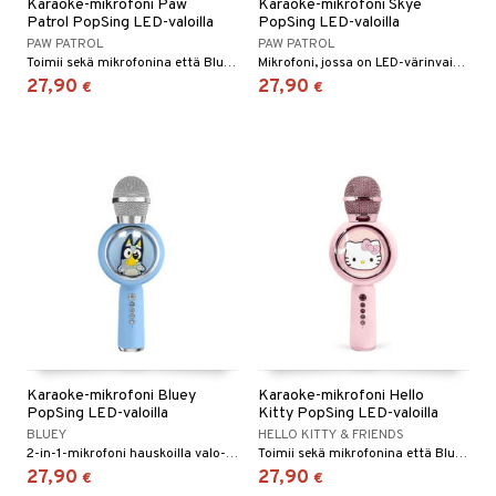
Karaoke-mikrofoni Paw
Karaoke-mikrofoni Skye
Patrol PopSing LED-valoilla
PopSing LED-valoilla
PAW PATROL
PAW PATROL
Toimii sekä mikrofonina että Bluetooth-kaiuttimena.
Mikrofoni, jossa on LED-värinvaihtava taustavalaistus.
27,90
27,90
€
€
Karaoke-mikrofoni Bluey
Karaoke-mikrofoni Hello
PopSing LED-valoilla
Kitty PopSing LED-valoilla
BLUEY
HELLO KITTY & FRIENDS
2-in-1-mikrofoni hauskoilla valo- ja äänitehosteilla.
Toimii sekä mikrofonina että Bluetooth-kaiuttimena.
27,90
27,90
€
€