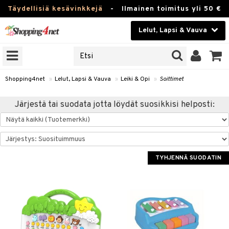
Täydellisiä kesävinkkejä
-
Ilmainen toimitus yli 50 €
Lelut, Lapsi & Vauva
ERKKEJÄ
Kauneudenhoito
JAT
UOTTEITA
Piilolinssit
Shopping4net
»
Lelut, Lapsi & Vauva
»
Leiki & Opi
»
Soittimet
Luontaistuotteet
u
Järjestä tai suodata jotta löydät suosikkisi helposti:
Apteekki
lumateriaalit
atteet
lusetti
lukirjat
Fitness
pi
kirjat
t
Koti & Sisustus
TYHJENNÄ SUODATIN
gingsit
rvikkeet
rjat
atteet & Sukat
lelut
Lelut, Lapsi & Vauva
luvaha
pelit
Tuotemerkkejä
ja maalaa
met
Kampanjat
otteet
it