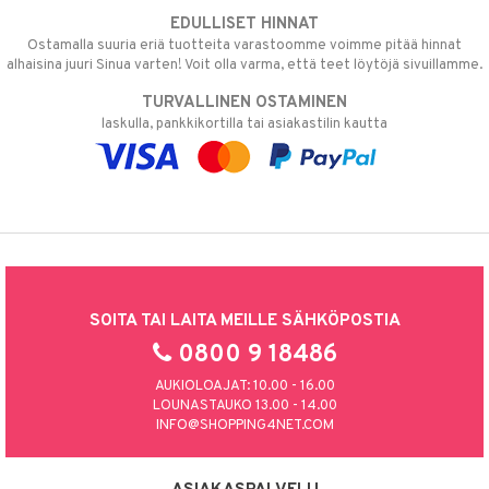
EDULLISET HINNAT
Ostamalla suuria eriä tuotteita varastoomme voimme pitää hinnat
alhaisina juuri Sinua varten! Voit olla varma, että teet löytöjä sivuillamme.
TURVALLINEN OSTAMINEN
laskulla, pankkikortilla tai asiakastilin kautta
SOITA TAI LAITA MEILLE SÄHKÖPOSTIA
0800 9 18486
AUKIOLOAJAT: 10.00 - 16.00
LOUNASTAUKO 13.00 - 14.00
INFO@SHOPPING4NET.COM