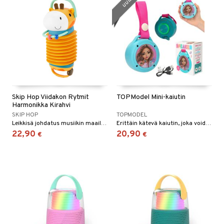
uutuus
Skip Hop Viidakon Rytmit
TOPModel Mini-kaiutin
Harmonikka Kirahvi
SKIP HOP
TOPMODEL
Leikkisä johdatus musiikin maailmaan!
Erittäin kätevä kaiutin, joka voidaan kiinnittää esimerkiksi laukkuun.
22,90
20,90
€
€