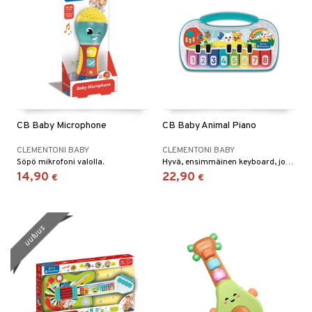
ru & Pesonen
CB Baby Microphone
CB Baby Animal Piano
CLEMENTONI BABY
CLEMENTONI BABY
Söpö mikrofoni valolla.
Hyvä, ensimmäinen keyboard, jota voidaan käyttää monin tavoin.
14,90
22,90
€
€
uutuus