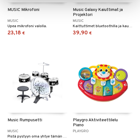
MUSIC Mikrofoni
Music Galaxy Kaiuttimat ja
Projektori
MUSIC
MUSIC
Upea mikrofoni valolla.
Kaittuttimet bluetoothilla ja kauko-ohjaimella.
23,18
39,90
€
€
Music Rumpusetti
Playgro Aktiviteettilelu
Piano
MUSIC
PLAYGRO
Pistä pystyyn oma yhtye tämän rumpusetin avulla