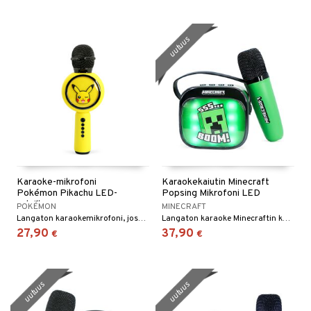
uutuus
Karaoke-mikrofoni
Karaokekaiutin Minecraft
Pokémon Pikachu LED-
Popsing Mikrofoni LED
valoilla
POKÉMON
MINECRAFT
Langaton karaokemikrofoni, jossa on useita toimintopainikkeita.
Langaton karaoke Minecraftin kaiuttimella ja mikrofonilla.
27,90
37,90
€
€
uutuus
uutuus