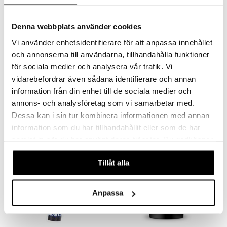
Denna webbplats använder cookies
Vi använder enhetsidentifierare för att anpassa innehållet
och annonserna till användarna, tillhandahålla funktioner
Music Maracas -muna 2-
Music Tamburiini
för sociala medier och analysera vår trafik. Vi
Pack
vidarebefordrar även sådana identifierare och annan
MUSIC
MUSIC
information från din enhet till de sociala medier och
Rytmimuna, puinen.
Soita tanssin tai laulun mukana!
4,90
6,90
€
€
annons- och analysföretag som vi samarbetar med.
Dessa kan i sin tur kombinera informationen med annan
information som du har tillhandahållit eller som de har
samlat in när du har använt deras tjänster. Du godkänner
våra cookies vid fortsatt användande av vår webbplats.
Tillåt alla
Anpassa