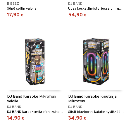
B BEEZ
DJ BAND
Söpö soitin valolla.
Upea koskettimisto, jossa on runsaasti ääniä ja rytmejä.
17,90
54,90
€
€
DJ Band Karaoke Mikrofoni
DJ Band Karaoke Kaiutin ja
valolla
Mikrofoni
DJ BAND
DJ BAND
DJ BAND karaokemikrofoni kultaisena valolla ja kaiuttimella.
Siisti bluetooth-kaiutin tyylikkäällä LED-valolla.
14,90
34,90
€
€