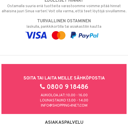
EDULLISET HINNAT
Ostamalla suuria eriä tuotteita varastoomme voimme pitää hinnat
alhaisina juuri Sinua varten! Voit olla varma, että teet löytöjä sivuillamme.
TURVALLINEN OSTAMINEN
laskulla, pankkikortilla tai asiakastilin kautta
SOITA TAI LAITA MEILLE SÄHKÖPOSTIA
0800 9 18486
AUKIOLOAJAT: 10.00 - 16.00
LOUNASTAUKO 13.00 - 14.00
INFO@SHOPPING4NET.COM
ASIAKASPALVELU