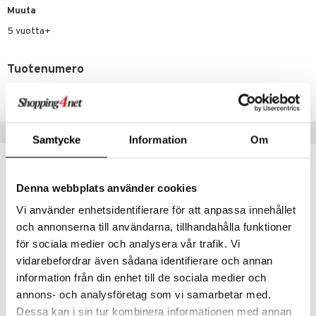
Muuta
lo Kitty
5 vuotta+
.L.
Tuotenumero
mmi Lehmä
TSN57-1-XX
le
umi
Vinkkejä sinulle
Samtycke
Information
Om
le
 Patrol
Denna webbplats använder cookies
pi Pitkätossu
Vi använder enhetsidentifierare för att anpassa innehållet
sa Possu
och annonserna till användarna, tillhandahålla funktioner
 MASKS
för sociala medier och analysera vår trafik. Vi
vidarebefordrar även sådana identifierare och annan
kemon
information från din enhet till de sociala medier och
ållan
annons- och analysföretag som vi samarbetar med.
Dessa kan i sin tur kombinera informationen med annan
Butter Slime Mango 2-sävyinen
Butter Slime Mustikka 2-sävyinen
er Mario