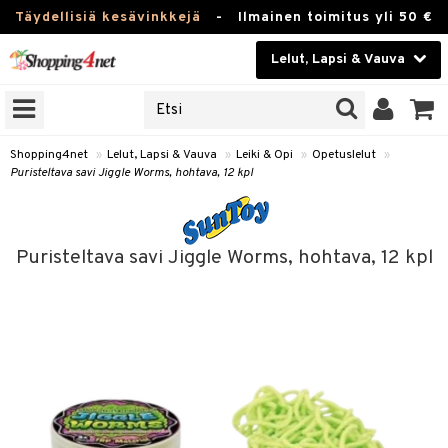
Täydellisiä kesävinkkejä
-
Ilmainen toimitus yli 50 €
Lelut, Lapsi & Vauva
ERKKEJÄ
Kauneudenhoito
JAT
UOTTEITA
Piilolinssit
Shopping4net
»
Lelut, Lapsi & Vauva
»
Leiki & Opi
»
Opetuslelut
»
Puristeltava savi Jiggle Worms, hohtava, 12 kpl
Luontaistuotteet
u
Apteekki
lumateriaalit
Puristeltava savi Jiggle Worms, hohtava, 12 kpl
atteet
lusetti
lukirjat
Fitness
pi
kirjat
t
Koti & Sisustus
gingsit
rvikkeet
rjat
atteet & Sukat
lelut
Lelut, Lapsi & Vauva
luvaha
pelit
Tuotemerkkejä
ja maalaa
et
Kampanjat
otteet
it