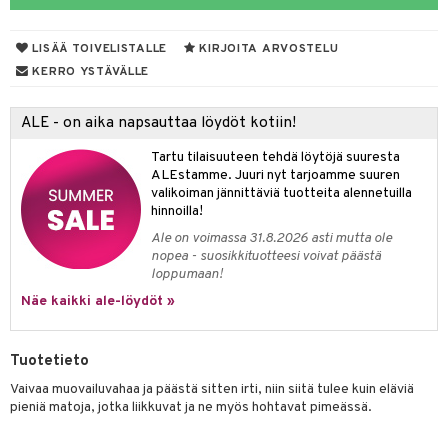
ut
nen
GO Disney
by's Dollhouse
pi Laiva
mput
o
lalaput
ohjattavat
keet
LISÄÄ TOIVELISTALLE
KIRJOITA ARVOSTELU
O Disney Princess
py Friends
pi Pitkätossu Huvikumpu
ten Huonekalut
badabado
ten aterimet
inkolasit
a & Palikat
ta
KERRO YSTÄVÄLLE
GO DUPLO
.L.
tot
ki
ka- & Säilytyslaatikot
ut ja lakit
O Builder
ysitterit
tuja hahmoja
isuus
ALE - on aika napsauttaa löydöt kotiin!
O Friends
gtoys
lytys
tipullot & Tarvikkeet
starvikkeita
omag
uviltti
ot
kit
Tartu tilaisuuteen tehdä löytöjä suuresta
O Minecraft
entarvikkeita
gyn vaatteet
ipullot & Tarvikkeet
ut
gformers
iilit
blarna
taleikit
elut
ALEstamme. Juuri nyt tarjoamme suuren
valikoiman jännittäviä tuotteita alennetuilla
GO Ninjago
ens Barn
ut
ikat
ulelut & helistimet
tman
oleikit
neuvot
hinnoilla!
GO Speed Champions
ållan
Ale on voimassa 31.8.2026 asti mutta ole
apussit
kalut
uvajumppa
libompa
opelit
iviteettilelut
nopea - suosikkituotteesi voivat päästä
GO Spidey
ffi Love
loppumaan!
ney
elyvaunut
O Super Heroes
Näe kaikki ale-löydöt »
mintahahmot
ney Prinsessat
ettävät lelut
ic
eli
Tuotetieto
zen
Vaivaa muovailuvahaa ja päästä sitten irti, niin siitä tulee kuin eläviä
pieniä matoja, jotka liikkuvat ja ne myös hohtavat pimeässä.
mähäkkimies
ry Potter