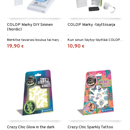
COLOP Marky DIY Sininen
COLOP Marky -täyttösarja
(Nordic)
-
-
Merkitse tavarasi koulua tai harjoituksia varten.
Kun sinun täytyy täyttää COLOP Marky!
19,90
10,90
€
€
Crazy Chic Glow in the dark
Crazy Chic Sparkly Tattoo