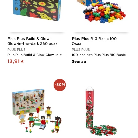
Plus Plus Build & Glow
Plus Plus BIG Basic 100
Glow-in-the-dark 360 osaa
Osaa
PLUS PLUS
PLUS PLUS
Plus Plus Build & Glow Glow-in-the-dark 360 osaa on uusi, jännittävä setti leikkimiseen ja rakentamiseen. Luomukset loistavat pimeässä.
100-osainen Plus Plus BIG Basic antaa loputtomat leikkimahdollisuudet.
13,91
Seuraa
€
-30%