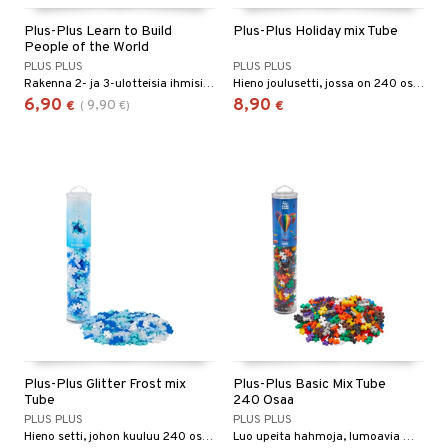
Plus-Plus Learn to Build
Plus-Plus Holiday mix Tube
People of the World
PLUS PLUS
PLUS PLUS
Rakenna 2- ja 3-ulotteisia ihmisiä ohjeiden avulla.
Hieno joulusetti, jossa on 240 osaa punaisin, vihrein, hopeisin ja kullanvärisin sävyin.
6,90
8,90
9,90
€
(
€
)
€
Plus-Plus Glitter Frost mix
Plus-Plus Basic Mix Tube
Tube
240 Osaa
PLUS PLUS
PLUS PLUS
Hieno setti, johon kuuluu 240 osaa sinisin sävyin.
Luo upeita hahmoja, lumoavia maisemia ja täysin ainutlaatuisia rakennelmia.