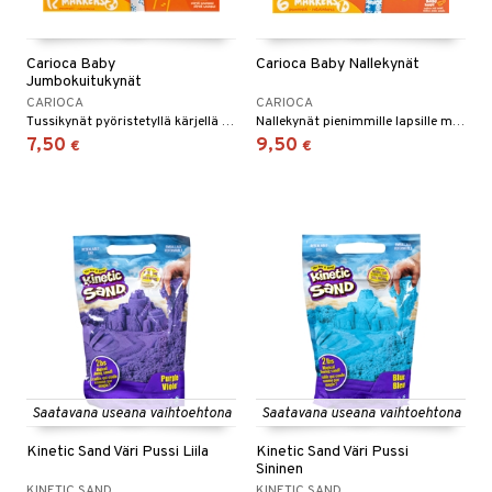
Carioca Baby
Carioca Baby Nallekynät
Jumbokuitukynät
CARIOCA
CARIOCA
Tussikynät pyöristetyllä kärjellä lapsille 2 ikävuodesta alkaen.
Nallekynät pienimmille lapsille maalaamiseen.
7,50
9,50
€
€
Saatavana useana vaihtoehtona
Saatavana useana vaihtoehtona
Kinetic Sand Väri Pussi Liila
Kinetic Sand Väri Pussi
Sininen
KINETIC SAND
KINETIC SAND