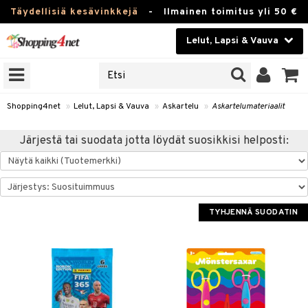
Täydellisiä kesävinkkejä
-
Ilmainen toimitus yli 50 €
Lelut, Lapsi & Vauva
ERKKEJÄ
Kauneudenhoito
JAT
UOTTEITA
Piilolinssit
Shopping4net
»
Lelut, Lapsi & Vauva
»
Askartelu
»
Askartelumateriaalit
Luontaistuotteet
u
Järjestä tai suodata jotta löydät suosikkisi helposti:
Apteekki
elumateriaalit
lusetti
Fitness
Koti & Sisustus
TYHJENNÄ SUODATIN
rvikkeet
Lelut, Lapsi & Vauva
luvaha
Tuotemerkkejä
ja maalaa
Kampanjat