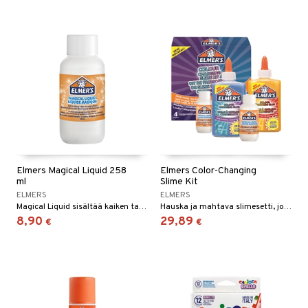
Elmers Magical Liquid 258
Elmers Color-Changing
ml
Slime Kit
ELMERS
ELMERS
Magical Liquid sisältää kaiken tarvittavan muuttamaan liiman slimeksi.
Hauska ja mahtava slimesetti, jolla teet auringonvalossa väria vaihtavaa limaa
8,90
29,89
€
€