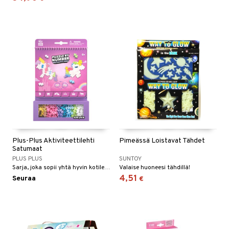
ney Prinsessat
ettävät lelut
ic
eli
zen
mähäkkimies
ry Potter
lo Kitty
.L.
mmi Lehmä
le
Plus-Plus Aktiviteettilehti
Pimeässä Loistavat Tähdet
Satumaat
umi
PLUS PLUS
SUNTOY
Sarja, joka sopii yhtä hyvin kotileikkeihin kuin seikkailuihin matkalla.
Valaise huoneesi tähdillä!
le
4,51
Seuraa
€
 Patrol
pi Pitkätossu
sa Possu