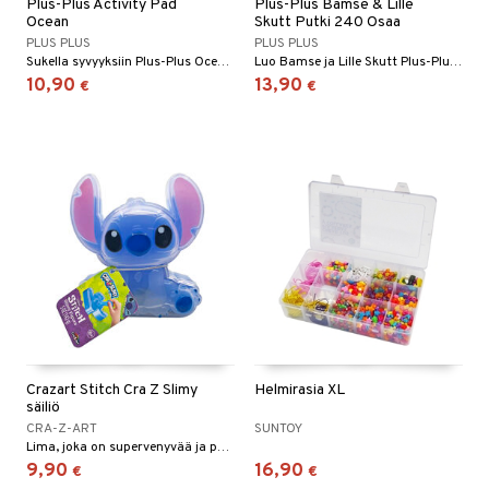
Plus-Plus Activity Pad
Plus-Plus Bamse & Lille
Ocean
Skutt Putki 240 Osaa
PLUS PLUS
PLUS PLUS
Sukella syvyyksiin Plus-Plus Oceanen Activity Padin kanssa!
Luo Bamse ja Lille Skutt Plus-Plus-palikoilla.
10,90
13,90
€
€
Crazart Stitch Cra Z Slimy
Helmirasia XL
säiliö
CRA-Z-ART
SUNTOY
Lima, joka on supervenyvää ja pehmeää!
9,90
16,90
€
€