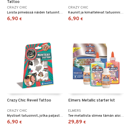
Tattoo
CRAZY CHIC
CRAZY CHIC
Loista pimeässä näiden tatuointien avulla.
Kauniit ja kimaltelevat tatuoinnit, jotka ovat lasten mieleen!
6,90
6,90
€
€
Crazy Chic Reveil Tattoo
Elmers Metallic starter kit
CRAZY CHIC
ELMERS
Mystiset tatuoinnit, jotka paljastuvat vasta kun tatuointi on valmis!
Tee metallista slimea tämän aloituspakkauksen avulla!
6,90
29,89
€
€