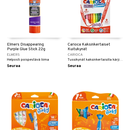
Elmers Disappearing
Carioca Kaksinkertaiset
Purple Glue Stick 22g
Kuitukynät
ELMERS
CARIOCA
Helposti poispestävä liima
Tussikynät kaksinkertaisilla kärjillä 12 eri värein.
Seuraa
Seuraa