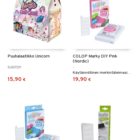
 MASKS
kemon
ållan
er Mario
ru & Pesonen
Puuhalaatikko Unicorn
COLOP Marky DIY Pink
(Nordic)
SUNTOY
-
Käytännöllinen merkintäleimasin kouluun, urheiluun ja vapaa-aikaan.
15,90
19,90
€
€