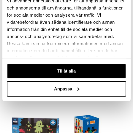
Vi använder enhetsidentifierare för att anpassa innehållet
och annonserna till användarna, tillhandahålla funktioner
för sociala medier och analysera vår trafik. Vi
vidarebefordrar även sådana identifierare och annan
information från din enhet till de sociala medier och
annons- och analysföretag som vi samarbetar med.
Dessa kan i sin tur kombinera informationen med annan
information som du har tillhandahållit eller som de har
samlat in när du har använt deras tjänster. Du godkänner
våra cookies vid fortsatt användande av vår webbplats.
Micki Lankasetti
Miniverse Make It Mini UV-
lamppu
Tillåt alla
MICKI
MGA'S MINIVERSE
Paljon lankoja leikkisin pinnoin ja värein!
Koveta minisi vain 15 sekunnissa.
6,90
15,90
€
€
Anpassa