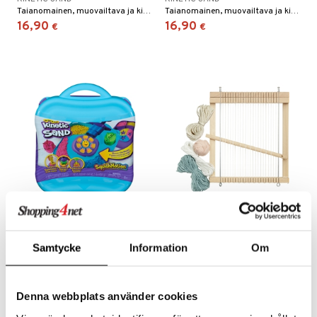
Taianomainen, muovailtava ja kiehtova hiekka!
Taianomainen, muovailtava ja kiehtova hiekka!
16,90
16,90
€
€
Kinetic Sand SquishMotion
Micki Kudontakehys
-setti
Samtycke
Information
Om
KINETIC SAND
MICKI
Hauska leikkisetti, jossa on hiekkaa ja useita tarvikkeita.
Anna mielikuvituksen innostaa ja kudo hienoja luomuksia!
29,90
11,90
€
€
Denna webbplats använder cookies