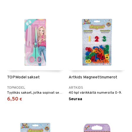
TOPModel sakset
Artkids Magneettinumerot
TOPMODEL
ARTKIDS
Tyylikäs sakset, jotka sopivat sekä vasen- että oikeakätisille.
40 kpl värikkäitä numeroita 0-9.
6,50
Seuraa
€