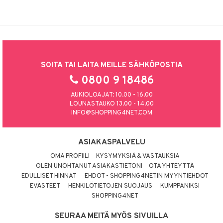
SOITA TAI LAITA MEILLE SÄHKÖPOSTIA
0800 9 18486
AUKIOLOAJAT: 10.00 - 16.00
LOUNASTAUKO 13.00 - 14.00
INFO@SHOPPING4NET.COM
ASIAKASPALVELU
OMA PROFIILI
KYSYMYKSIÄ & VASTAUKSIA
OLEN UNOHTANUT ASIAKASTIETONI
OTA YHTEYTTÄ
EDULLISET HINNAT
EHDOT - SHOPPING4NETIN MYYNTIEHDOT
EVÄSTEET
HENKILÖTIETOJEN SUOJAUS
KUMPPANIKSI
SHOPPING4NET
SEURAA MEITÄ MYÖS SIVUILLA