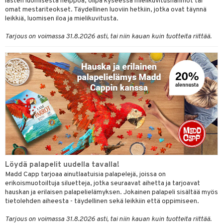
lasten luomisesta helppoa, olipa kyseessä mielikuvitushahmot tai
omat mestariteokset. Täydellinen luoviin hetkiin, jotka ovat täynnä
O Minecraft
entarvikkeita
gyn vaatteet
ipullot & Tarvikkeet
ut
gformers
iilit
blarna
taleikit
elut
leikkiä, luomisen iloa ja mielikuvitusta.
GO Ninjago
ens Barn
ut
ikat
ulelut & helistimet
tman
oleikit
neuvot
Tarjous on voimassa 31.8.2026 asti, tai niin kauan kuin tuotteita riittää.
GO Speed Champions
ållan
apussit
kalut
uvajumppa
libompa
opelit
iviteettilelut
GO Spidey
ffi Love
ney
elyvaunut
O Super Heroes
mintahahmot
ney Prinsessat
ettävät lelut
ic
eli
zen
mähäkkimies
ry Potter
Löydä palapelit uudella tavalla!
lo Kitty
Madd Capp tarjoaa ainutlaatuisia palapelejä, joissa on
erikoismuotoiltuja siluetteja, jotka seuraavat aihetta ja tarjoavat
.L.
hauskan ja erilaisen palapelielämyksen. Jokainen palapeli sisältää myös
tietolehden aiheesta - täydellinen sekä leikkiin että oppimiseen.
mmi Lehmä
Tarjous on voimassa 31.8.2026 asti, tai niin kauan kuin tuotteita riittää.
le