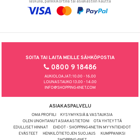
laskulla, pankkikortilla tai asiakastilin kautta
SOITA TAI LAITA MEILLE SÄHKÖPOSTIA
0800 9 18486
AUKIOLOAJAT: 10.00 - 16.00
LOUNASTAUKO 13.00 - 14.00
INFO@SHOPPING4NET.COM
ASIAKASPALVELU
OMA PROFIILI
KYSYMYKSIÄ & VASTAUKSIA
OLEN UNOHTANUT ASIAKASTIETONI
OTA YHTEYTTÄ
EDULLISET HINNAT
EHDOT - SHOPPING4NETIN MYYNTIEHDOT
EVÄSTEET
HENKILÖTIETOJEN SUOJAUS
KUMPPANIKSI
SHOPPING4NET