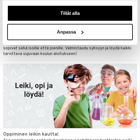
våra cookies vid fortsatt användande av vår webbplats.
Tillåt alla
Ruokaa ja juomaa liikkeellä!
Tee arjesta hieman helpompaa käytännöllisillä eväslaatikoilla ja
juomapulloilla uuden lukukauden alkaessa. Täydellisiä kouluun, retkille,
treeneihin ja päivän kaikkiin seikkailuihin. Täältä löydät fiksuja ja
Anpassa
kestäviä suosikkeja, jotka pitävät ruoan tuoreena ja juoman käden
ulottuvilla. Valitse eri värien, kuvioiden ja mallien joukosta, jotka
sopivat sekä isoille että pienille. Valmistaudu syksyyn ja löydä kaikki
tarvittava sujuvaan koulun aloitukseen!
Oppiminen leikin kautta!