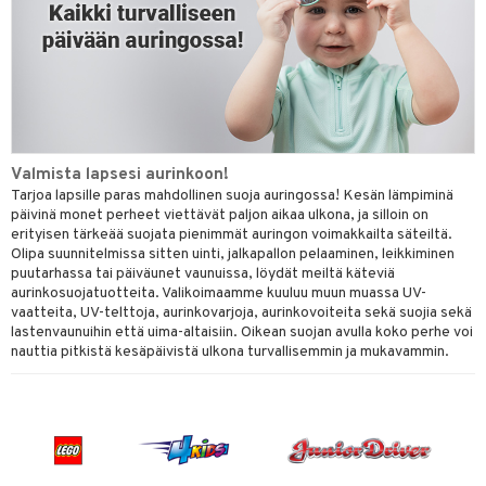
Valmista lapsesi aurinkoon!
Tarjoa lapsille paras mahdollinen suoja auringossa! Kesän lämpiminä
päivinä monet perheet viettävät paljon aikaa ulkona, ja silloin on
erityisen tärkeää suojata pienimmät auringon voimakkailta säteiltä.
Olipa suunnitelmissa sitten uinti, jalkapallon pelaaminen, leikkiminen
puutarhassa tai päiväunet vaunuissa, löydät meiltä käteviä
aurinkosuojatuotteita. Valikoimaamme kuuluu muun muassa UV-
vaatteita, UV-telttoja, aurinkovarjoja, aurinkovoiteita sekä suojia sekä
lastenvaunuihin että uima-altaisiin. Oikean suojan avulla koko perhe voi
nauttia pitkistä kesäpäivistä ulkona turvallisemmin ja mukavammin.