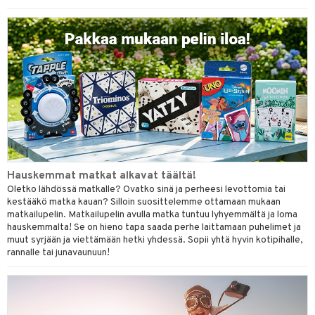
umi
le
 Patrol
pi Pitkätossu
sa Possu
 MASKS
kemon
Hauskemmat matkat alkavat täältä!
ållan
Oletko lähdössä matkalle? Ovatko sinä ja perheesi levottomia tai
kestääkö matka kauan? Silloin suosittelemme ottamaan mukaan
er Mario
matkailupelin. Matkailupelin avulla matka tuntuu lyhyemmältä ja loma
hauskemmalta! Se on hieno tapa saada perhe laittamaan puhelimet ja
ru & Pesonen
muut syrjään ja viettämään hetki yhdessä. Sopii yhtä hyvin kotipihalle,
rannalle tai junavaunuun!