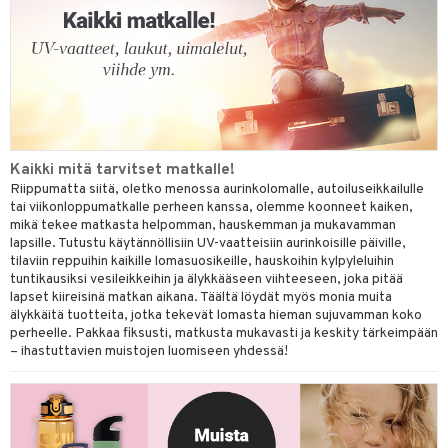
Kaikki mitä tarvitset matkalle!
Riippumatta siitä, oletko menossa aurinkolomalle, autoiluseikkailulle
tai viikonloppumatkalle perheen kanssa, olemme koonneet kaiken,
mikä tekee matkasta helpomman, hauskemman ja mukavamman
lapsille. Tutustu käytännöllisiin UV-vaatteisiin aurinkoisille päiville,
tilaviin reppuihin kaikille lomasuosikeille, hauskoihin kylpyleluihin
tuntikausiksi vesileikkeihin ja älykkääseen viihteeseen, joka pitää
lapset kiireisinä matkan aikana. Täältä löydät myös monia muita
älykkäitä tuotteita, jotka tekevät lomasta hieman sujuvamman koko
perheelle. Pakkaa fiksusti, matkusta mukavasti ja keskity tärkeimpään
– ihastuttavien muistojen luomiseen yhdessä!