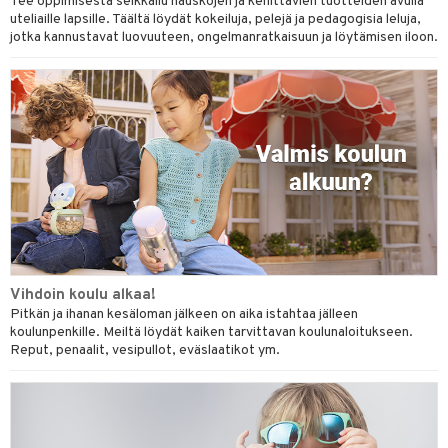
Tee oppimisesta seikkailu hauskojen ja kehittävien tuotteiden avulla
uteliaille lapsille. Täältä löydät kokeiluja, pelejä ja pedagogisia leluja,
jotka kannustavat luovuuteen, ongelmanratkaisuun ja löytämisen iloon.
Vihdoin koulu alkaa!
Pitkän ja ihanan kesäloman jälkeen on aika istahtaa jälleen
koulunpenkille. Meiltä löydät kaiken tarvittavan koulunaloitukseen.
Reput, penaalit, vesipullot, eväslaatikot ym.