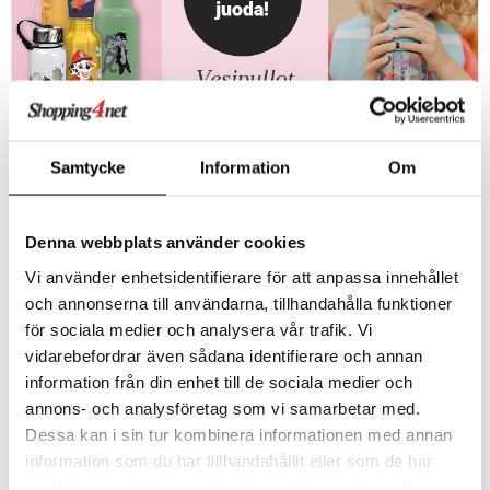
Samtycke
Information
Om
Lataa kehosi!
Lapset ovat erittäin aktiivisia päivisin. He leikkivät, juoksevat ja
tekevät kaikenlaista hauskaa aktiviteettia, joten on tärkeää muistaa
nestetasapainon ylläpitäminen. Hauskan vesipullon avulla on helpompi
Denna webbplats använder cookies
muistaa juoda riittävästi ja säännöllisesti!
Vi använder enhetsidentifierare för att anpassa innehållet
och annonserna till användarna, tillhandahålla funktioner
för sociala medier och analysera vår trafik. Vi
vidarebefordrar även sådana identifierare och annan
information från din enhet till de sociala medier och
annons- och analysföretag som vi samarbetar med.
Dessa kan i sin tur kombinera informationen med annan
information som du har tillhandahållit eller som de har
samlat in när du har använt deras tjänster. Du godkänner