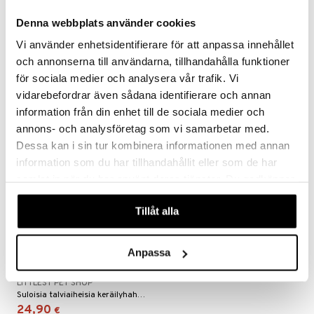
Littlest Pet Shop
Littlest Pet Shop Pets Got
umi
Denna webbplats använder cookies
Lumikentän leikkisetti
Talent Playset
LITTLEST PET SHOP
LITTLEST PET SHOP
le
Vi använder enhetsidentifierare för att anpassa innehållet
Kolme söpöä keräilyeläintä ja useita tarvikkeita.
Hauska leikkisetti, jossa on söpöjä Littlest Pet Shop -eläimiä!
och annonserna till användarna, tillhandahålla funktioner
19,90
29,90
€
€
 Patrol
för sociala medier och analysera vår trafik. Vi
pi Pitkätossu
vidarebefordrar även sådana identifierare och annan
information från din enhet till de sociala medier och
sa Possu
annons- och analysföretag som vi samarbetar med.
 MASKS
Dessa kan i sin tur kombinera informationen med annan
information som du har tillhandahållit eller som de har
kemon
samlat in när du har använt deras tjänster. Du godkänner
ållan
våra cookies vid fortsatt användande av vår webbplats.
Tillåt alla
er Mario
ru & Pesonen
Anpassa
Littlest Pet Shop Winter
Besties Kokoelma 5 kpl
LITTLEST PET SHOP
Suloisia talviaiheisia keräilyhahmoja.
24,90
€