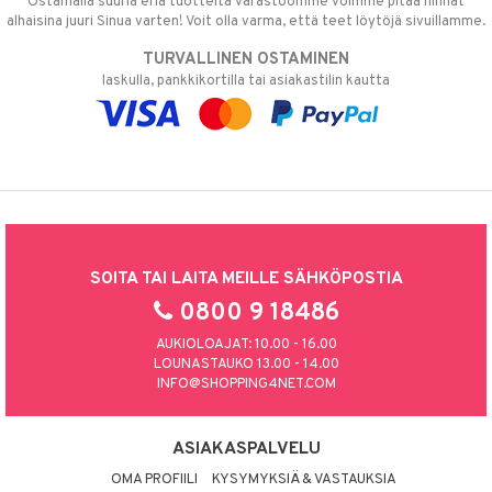
Ostamalla suuria eriä tuotteita varastoomme voimme pitää hinnat
alhaisina juuri Sinua varten! Voit olla varma, että teet löytöjä sivuillamme.
TURVALLINEN OSTAMINEN
laskulla, pankkikortilla tai asiakastilin kautta
SOITA TAI LAITA MEILLE SÄHKÖPOSTIA
0800 9 18486
AUKIOLOAJAT: 10.00 - 16.00
LOUNASTAUKO 13.00 - 14.00
INFO@SHOPPING4NET.COM
ASIAKASPALVELU
OMA PROFIILI
KYSYMYKSIÄ & VASTAUKSIA