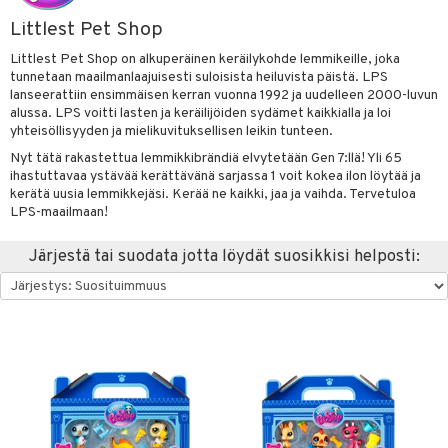
at
hmot
palakit & Aurinkohatut
sut & UV-vaatteet
evoset & Keinueläimet
0 palaa
lit
aukut
Littlest Pet Shop
spalvelu
okunta
tlest Pet Shop
aatteet
lut
peli
lit
di
Littlest Pet Shop on alkuperäinen keräilykohde lemmikeille, joka
ksiä & vastauksia
tunnetaan maailmanlaajuisesti suloisista heiluvista päistä. LPS
isi
tila
nhoito
t
palapelit
lanseerattiin ensimmäisen kerran vuonna 1992 ja uudelleen 2000-luvun
tuotetta
alussa. LPS voitti lasten ja keräilijöiden sydämet kaikkialla ja loi
ajoneuvot
leich - Muinaisajan
pyhuone
parit ja colleget
anicals
miaiset
otia
ien oheistarvikkeet
kit ja käsipyyhkeet
yhteisöllisyyden ja mielikuvituksellisen leikin tunteen.
 verkkokaupasta
Nyt tätä rakastettua lemmikkibrändiä elvytetään Gen 7:llä! Yli 65
leich-Hevoset
hkeet
aidat
tnite
vikkeet
ttiö & keittiötarvikkeet
aunutarvikkeita
ihastuttavaa ystävää kerättävänä sarjassa 1 voit kokea ilon löytää ja
leich-Wild Life
kerätä uusia lemmikkejäsi. Kerää ne kaikki, jaa ja vaihda. Tervetuloa
it & Tarvikkeet
GO Bluey
vous
y Born
oti
le
LPS-maailmaan!
 Zhu Pets
O City
bie
ndby
ossa
elut
na/Äiti
Järjestä tai suodata jotta löydät suosikkisi helposti:
O Classic
comelon
dby Tukholma
kut
kaus & imetys
bil
us
O Creator
ney Prinsessat
umi
eenvarjot
istelu
ut
nen
GO Disney
by's Dollhouse
pi Laiva
mput
o
lalaput
ohjattavat
keet
O Disney Princess
py Friends
pi Pitkätossu Huvikumpu
ten Huonekalut
badabado
ten aterimet
inkolasit
a & Palikat
ta
GO DUPLO
.L.
tot
ki
ka- & Säilytyslaatikot
ut ja lakit
O Builder
ysitterit
tuja hahmoja
isuus
O Friends
gtoys
lytys
tipullot & Tarvikkeet
starvikkeita
omag
uviltti
ot
kit