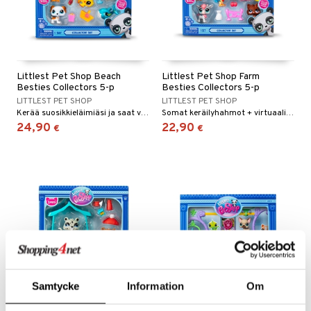
O Minecraft
entarvikkeita
gyn vaatteet
ipullot & Tarvikkeet
ut
gformers
iilit
blarna
taleikit
elut
GO Ninjago
ens Barn
ut
ikat
ulelut & helistimet
tman
oleikit
neuvot
GO Speed Champions
ållan
apussit
kalut
uvajumppa
libompa
opelit
iviteettilelut
Littlest Pet Shop Beach
Littlest Pet Shop Farm
GO Spidey
Besties Collectors 5-p
Besties Collectors 5-p
ffi Love
ney
elyvaunut
LITTLEST PET SHOP
LITTLEST PET SHOP
O Super Heroes
mintahahmot
Kerää suosikkieläimiäsi ja saat virtuaalikoodin!
Somat keräilyhahmot + virtuaalinen koodi!
ney Prinsessat
ettävät lelut
24,90
22,90
€
€
ic
eli
zen
mähäkkimies
ry Potter
lo Kitty
.L.
mmi Lehmä
Samtycke
Information
Om
le