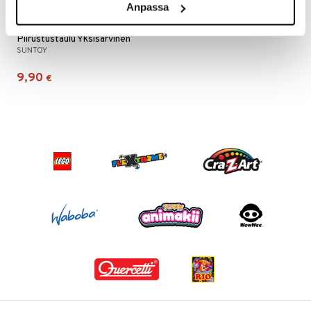
Anpassa
 MASKS
Piirustustaulu Yksisarvinen
kemon
SUNTOY
ållan
9,90
€
er Mario
ru & Pesonen