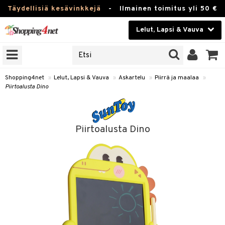
Täydellisiä kesävinkkejä
-
Ilmainen toimitus yli 50 €
Lelut, Lapsi & Vauva
ERKKEJÄ
Kauneudenhoito
JAT
UOTTEITA
Piilolinssit
Shopping4net
»
Lelut, Lapsi & Vauva
»
Askartelu
»
Piirrä ja maalaa
»
Piirtoalusta Dino
Luontaistuotteet
u
Apteekki
lumateriaalit
Piirtoalusta Dino
lusetti
Fitness
Koti & Sisustus
rvikkeet
Lelut, Lapsi & Vauva
luvaha
Tuotemerkkejä
ja maalaa
Kampanjat