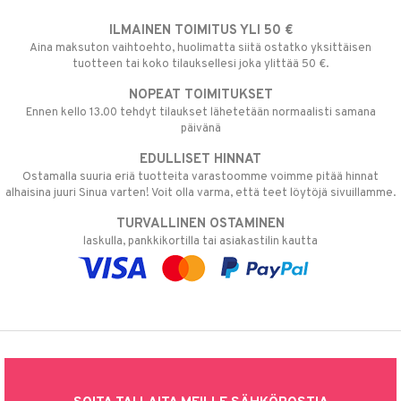
ILMAINEN TOIMITUS YLI 50 €
Aina maksuton vaihtoehto, huolimatta siitä ostatko yksittäisen
tuotteen tai koko tilauksellesi joka ylittää 50 €.
NOPEAT TOIMITUKSET
Ennen kello 13.00 tehdyt tilaukset lähetetään normaalisti samana
päivänä
EDULLISET HINNAT
Ostamalla suuria eriä tuotteita varastoomme voimme pitää hinnat
alhaisina juuri Sinua varten! Voit olla varma, että teet löytöjä sivuillamme.
TURVALLINEN OSTAMINEN
laskulla, pankkikortilla tai asiakastilin kautta