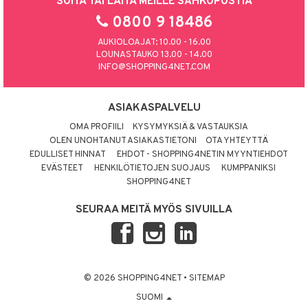
SOITA TAI LAITA MEILLE SÄHKÖPOSTIA
0800 9 18486
AUKIOLOAJAT: 10.00 - 16.00
LOUNASTAUKO 13.00 - 14.00
INFO@SHOPPING4NET.COM
ASIAKASPALVELU
OMA PROFIILI
KYSYMYKSIÄ & VASTAUKSIA
OLEN UNOHTANUT ASIAKASTIETONI
OTA YHTEYTTÄ
EDULLISET HINNAT
EHDOT - SHOPPING4NETIN MYYNTIEHDOT
EVÄSTEET
HENKILÖTIETOJEN SUOJAUS
KUMPPANIKSI
SHOPPING4NET
SEURAA MEITÄ MYÖS SIVUILLA
© 2026 SHOPPING4NET
•
SITEMAP
SUOMI