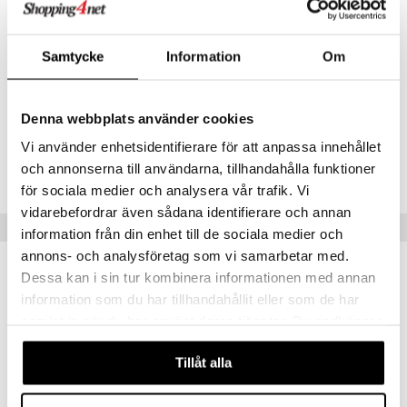
ney Prinsessat
ettävät lelut
Levy on noin 19 x 27 cm.
ic
eli
Vaatii 1 x CR2025-pariston (sisältyy).
Samtycke
Information
Om
zen
Muuta
mähäkkimies
3 vuotta+
Denna webbplats använder cookies
ry Potter
Tuotenumero
Vi använder enhetsidentifierare för att anpassa innehållet
lo Kitty
och annonserna till användarna, tillhandahålla funktioner
TSU69-1-XX
.L.
för sociala medier och analysera vår trafik. Vi
vidarebefordrar även sådana identifierare och annan
mmi Lehmä
Vinkkejä sinulle
information från din enhet till de sociala medier och
le
annons- och analysföretag som vi samarbetar med.
Dessa kan i sin tur kombinera informationen med annan
umi
information som du har tillhandahållit eller som de har
le
samlat in när du har använt deras tjänster. Du godkänner
våra cookies vid fortsatt användande av vår webbplats.
 Patrol
Tillåt alla
pi Pitkätossu
sa Possu