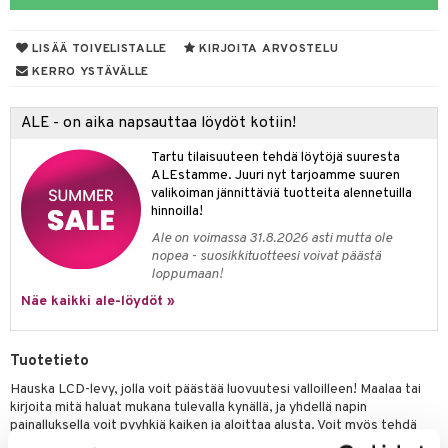
aunutarvikkeita
leich-Wild Life
it & Tarvikkeet
GO Bluey
vous
y Born
oti
le
LISÄÄ TOIVELISTALLE
KIRJOITA ARVOSTELU
 Zhu Pets
O City
bie
ndby
ossa
elut
na/Äiti
KERRO YSTÄVÄLLE
O Classic
comelon
dby Tukholma
kut
kaus & imetys
bil
us
ALE - on aika napsauttaa löydöt kotiin!
O Creator
ney Prinsessat
umi
eenvarjot
istelu
ut
nen
Tartu tilaisuuteen tehdä löytöjä suuresta
GO Disney
by's Dollhouse
pi Laiva
mput
o
lalaput
ohjattavat
keet
ALEstamme. Juuri nyt tarjoamme suuren
valikoiman jännittäviä tuotteita alennetuilla
O Disney Princess
py Friends
pi Pitkätossu Huvikumpu
ten Huonekalut
badabado
ten aterimet
inkolasit
a & Palikat
ta
hinnoilla!
GO DUPLO
.L.
Ale on voimassa 31.8.2026 asti mutta ole
tot
ki
ka- & Säilytyslaatikot
ut ja lakit
O Builder
ysitterit
tuja hahmoja
isuus
nopea - suosikkituotteesi voivat päästä
O Friends
gtoys
loppumaan!
lytys
tipullot & Tarvikkeet
starvikkeita
omag
uviltti
ot
kit
Näe kaikki ale-löydöt »
O Minecraft
entarvikkeita
gyn vaatteet
ipullot & Tarvikkeet
ut
gformers
iilit
blarna
taleikit
elut
GO Ninjago
ens Barn
ut
ikat
ulelut & helistimet
tman
oleikit
neuvot
Tuotetieto
GO Speed Champions
ållan
apussit
kalut
uvajumppa
libompa
opelit
iviteettilelut
Hauska LCD-levy, jolla voit päästää luovuutesi valloilleen! Maalaa tai
GO Spidey
kirjoita mitä haluat mukana tulevalla kynällä, ja yhdellä napin
ffi Love
ney
elyvaunut
painalluksella voit pyyhkiä kaiken ja aloittaa alusta. Voit myös tehdä
O Super Heroes
mintahahmot
niin, että kuvasi pysyy paikallaan napin avulla.