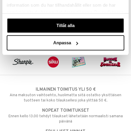
69,90
17,90
€
€
information som du har tillhandahållit eller som de har
umi
samlat in när du har använt deras tjänster. Du godkänner
le
våra cookies vid fortsatt användande av vår webbplats.
Tillåt alla
 Patrol
pi Pitkätossu
Anpassa
sa Possu
 MASKS
kemon
ållan
er Mario
ILMAINEN TOIMITUS YLI 50 €
Aina maksuton vaihtoehto, huolimatta siitä ostatko yksittäisen
ru & Pesonen
tuotteen tai koko tilauksellesi joka ylittää 50 €.
kit
NOPEAT TOIMITUKSET
Ennen kello 13.00 tehdyt tilaukset lähetetään normaalisti samana
taleikit
elut
päivänä
oleikit
neuvot