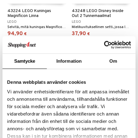
O Minecraft
entarvikkeita
gformers
blarna
43224 LEGO Kuningas
43248 LEGO Disney Inside
Magnificon Linna
Out 2 Tunnemaailmat
GO Ninjago
ens Barn
ikat
tman
LEGO
LEGO
Selvitä, mitä kuningas Magnificon linnassa oikein tapahtuu.
Mielikuvituksellinen setti, jossa lapset voivat ilmaista tunteitaan.
GO Speed Champions
ållan
kalut
libompa
94,90
37,90
€
€
GO Spidey
ffi Love
sney
O Super Heroes
mintahahmot
ney Prinsessat
ic
Samtycke
Information
Om
eli
zen
Denna webbplats använder cookies
mähäkkimies
Vi använder enhetsidentifierare för att anpassa innehållet
ry Potter
och annonserna till användarna, tillhandahålla funktioner
lo Kitty
för sociala medier och analysera vår trafik. Vi
vidarebefordrar även sådana identifierare och annan
.L.
43249 LEGO Disney Stitch
Undercover
information från din enhet till de sociala medier och
Adventtikalenteri Lilo &
mmi Lehmä
annons- och analysföretag som vi samarbetar med.
Stitch
LEGO
DISNEY STITCH
Dessa kan i sin tur kombinera informationen med annan
le
Disney Stitch on rakennussetti lapsille.
Hauska kalenteri, jossa on paljon kirjoitustarvikkeita.