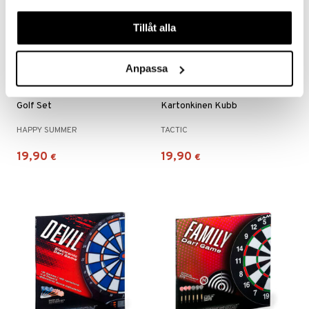
våra cookies vid fortsatt användande av vår webbplats.
Tillåt alla
Anpassa
Golf Set
Kartonkinen Kubb
HAPPY SUMMER
TACTIC
19,90
19,90
€
€