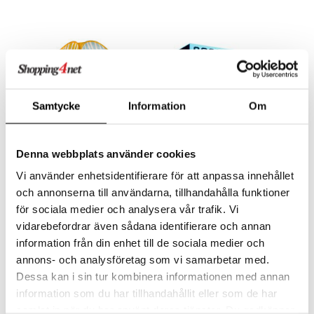
Samtycke
Information
Om
Denna webbplats använder cookies
Pippi Pop-Up -
Strikesphere Soccer Dash
Vi använder enhetsidentifierare för att anpassa innehållet
aktiviteettiteltta
och annonserna till användarna, tillhandahålla funktioner
PIPPI LÅNGSTRUMP
STRIKESPHERE
för sociala medier och analysera vår trafik. Vi
Leikkiteltta jännittävillä haasteilla!
Täysin uusi interaktiivinen jalkapallovalmentaja!
47,90
59,90
vidarebefordrar även sådana identifierare och annan
€
€
information från din enhet till de sociala medier och
annons- och analysföretag som vi samarbetar med.
Dessa kan i sin tur kombinera informationen med annan
information som du har tillhandahållit eller som de har
samlat in när du har använt deras tjänster. Du godkänner