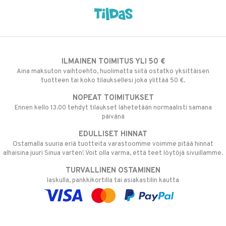
ILMAINEN TOIMITUS YLI 50 €
Aina maksuton vaihtoehto, huolimatta siitä ostatko yksittäisen
tuotteen tai koko tilauksellesi joka ylittää 50 €.
NOPEAT TOIMITUKSET
Ennen kello 13.00 tehdyt tilaukset lähetetään normaalisti samana
päivänä
EDULLISET HINNAT
Ostamalla suuria eriä tuotteita varastoomme voimme pitää hinnat
alhaisina juuri Sinua varten! Voit olla varma, että teet löytöjä sivuillamme.
TURVALLINEN OSTAMINEN
laskulla, pankkikortilla tai asiakastilin kautta