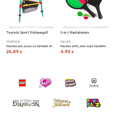
Toyrock Sport Frisbeegolf
2-in-1 Rantatennis
TOYROCK
VN LEK
Hauska peli, jossa on tärkeää olla tarkka!
Hauska setti, joka sopii täydellisesti rannalle!
26,89
4,90
€
€