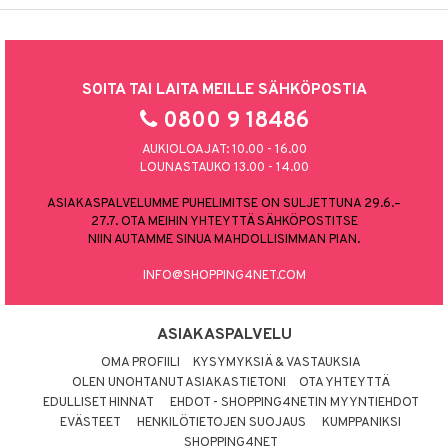
SOITA TAI LAITA MEILLE SÄHKÖPOSTIA
0800 9 18486
AUKIOLOAJAT: 10.00 - 16.00
LOUNASTAUKO 13.00 - 14.00
ASIAKASPALVELUMME PUHELIMITSE ON SULJETTUNA 29.6.–
27.7. OTA MEIHIN YHTEYTTÄ SÄHKÖPOSTITSE
NIIN AUTAMME SINUA MAHDOLLISIMMAN PIAN.
INFO@SHOPPING4NET.COM
ASIAKASPALVELU
OMA PROFIILI
KYSYMYKSIÄ & VASTAUKSIA
OLEN UNOHTANUT ASIAKASTIETONI
OTA YHTEYTTÄ
EDULLISET HINNAT
EHDOT - SHOPPING4NETIN MYYNTIEHDOT
EVÄSTEET
HENKILÖTIETOJEN SUOJAUS
KUMPPANIKSI
SHOPPING4NET