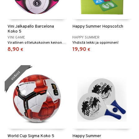
Vini Jalkapallo Barcelona
Happy Summer Hopscotch
Koko 5
VINI GAME
HAPPY SUMMER
Virallinen ottelukokoinen keinonahkainen jalkapallo!
Yhdistä leikki ja oppiminen!
8,90
19,90
€
€
uutuus
World Cup Sigma Koko 5
Happy Summer