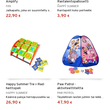
Amplify
Rantalentopallosetti
Puusta
FIFA
HAPPY SUMMER
Jalkapallo, joka on suunniteltu sujuvaan käsittelyyn ja pitkään käyttöikään!
Rantapelit koko perheelle.
22,90
3,90
€
€
Happy Summer Tre-i-Rad-
Paw Patrol -
heittopeli
aktiviteettiteltta
HAPPY SUMMER
PAW PATROL
Käännä paloja hernepusseilla saadaksesi 3 peräkkäin.
Täydellinen lasten juhliin tai leikkeihin puutarhassa!
26,90
47,90
€
€