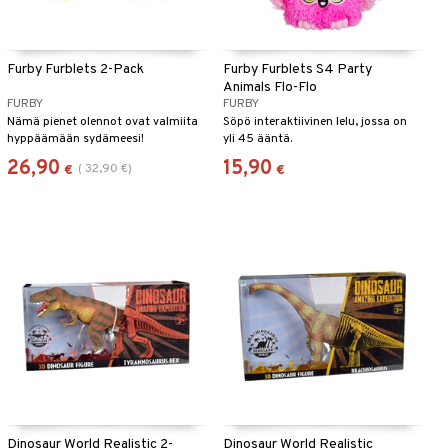
Furby Furblets 2-Pack
Furby Furblets S4 Party
Animals Flo-Flo
FURBY
FURBY
Nämä pienet olennot ovat valmiita
Söpö interaktiivinen lelu, jossa on
hyppäämään sydämeesi!
yli 45 ääntä.
26,90
15,90
(
32,90
€
)
€
€
Dinosaur World Realistic 2-
Dinosaur World Realistic