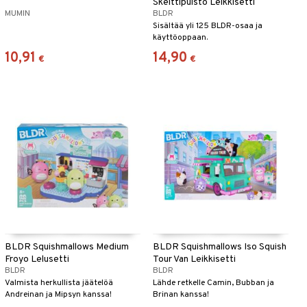
Skeittipuisto Leikkisetti
MUMIN
BLDR
Sisältää yli 125 BLDR-osaa ja
käyttöoppaan.
10,91
14,90
€
€
BLDR Squishmallows Medium
BLDR Squishmallows Iso Squish
Froyo Lelusetti
Tour Van Leikkisetti
BLDR
BLDR
Valmista herkullista jäätelöä
Lähde retkelle Camin, Bubban ja
Andreinan ja Mipsyn kanssa!
Brinan kanssa!