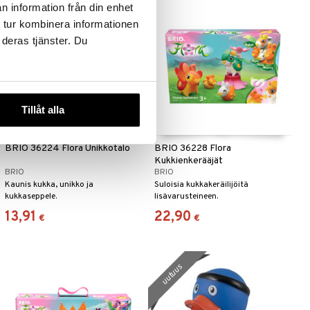
n information från din enhet
 tur kombinera informationen
 deras tjänster. Du
Tillåt alla
BRIO 36224 Flora Unikkotalo
BRIO 36228 Flora
Kukkienkerääjät
BRIO
BRIO
Kaunis kukka, unikko ja
Suloisia kukkakeräilijöitä
kukkaseppele.
lisävarusteineen.
13,91
22,90
€
€
uutuus