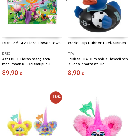
BRIO 36242 Flora Flower Town
World Cup Rubber Duck Sininen
BRIO
FIFA
Astu BRIO Floran maagiseen
Leikkisä FIFA-kumiankka, täydellinen
maailmaan Kukkaiskaupunki-
jalkapalloharrastajille.
leikkisetin avulla!
89,90
8,90
€
€
-18%