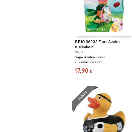
BRIO 36232 Flora Azalea
Kukkakeinu
BRIO
Söpö Azalea keinuu
kukkakeinussaan.
17,90
€
uutuus