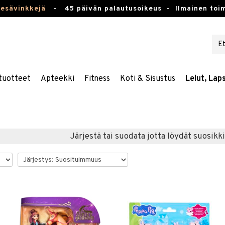
kesävinkkejä
-
45 päivän palautusoikeus -
Ilmainen toim
tuotteet
Apteekki
Fitness
Koti & Sisustus
Lelut, Lap
Järjestä tai suodata jotta löydät suosikki