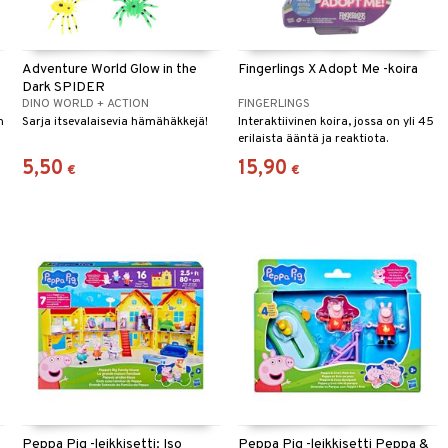
Adventure World Glow in the
Fingerlings X Adopt Me -koira
Dark SPIDER
DINO WORLD + ACTION
FINGERLINGS
n
Sarja itsevalaisevia hämähäkkejä!
Interaktiivinen koira, jossa on yli 45
erilaista ääntä ja reaktiota.
5,50
15,90
€
€
Peppa Pig -leikkisetti: Iso
Peppa Pig -leikkisetti Peppa &