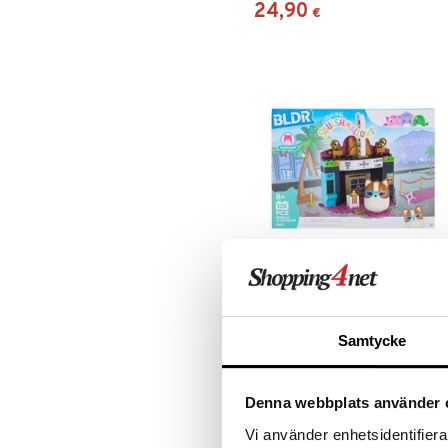
24,90
€
BLDR Squishmallows Pieni
Rakennussarja Teatteri
BLDR
Samtycke
Käy elokuvissa Reginaldin kanssa!
15,90
€
Denna webbplats använder 
Vi använder enhetsidentifierar