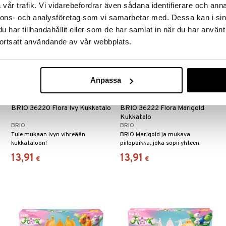
vår trafik. Vi vidarebefordrar även sådana identifierare och anna
nnons- och analysföretag som vi samarbetar med. Dessa kan i sin
har tillhandahållit eller som de har samlat in när du har använt
ortsatt användande av vår webbplats.
Anpassa
BRIO 36220 Flora Ivy Kukkatalo
BRIO 36222 Flora Marigold
Kukkatalo
BRIO
BRIO
!
Tule mukaan Ivyn vihreään
BRIO Marigold ja mukava
kukkataloon!
piilopaikka, joka sopii yhteen.
13,91
13,91
€
€