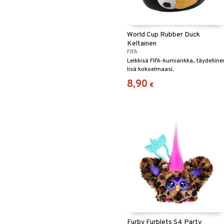
World Cup Rubber Duck
Keltainen
FIFA
Leikkisä FIFA-kumiankka, täydelline
lisä kokoelmaasi.
8,90
€
Furby Furblets S4 Party