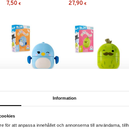
7,50
27,90
€
€
Saatavana useana vaihtoehtona
Saatavana useana vaihtoehtona
BLDR Squishmallows
BLDR Squishmallows
Rakennussarja W3 Bebe
Rakennussarja W3 Charles
BLDR
BLDR
Information
Rakenna oma Squishmallows-
Rakenna oma Squishmallows-
joukkosi!
joukkosi!
8,90
8,90
€
€
cookies
e för att anpassa innehållet och annonserna till användarna, tillh