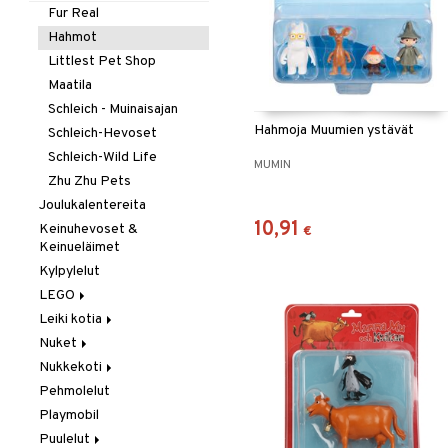
Taikuus
Pientuotteet
Testikitit
Autot
Fur Real
Tarrat
Uima-asut & UV-vaatteet
Lippalakit &
Junat
Hahmot
Aurinkohatut
Vuodevaatteet
Palokunta
Littlest Pet Shop
Yläosat
Poliisi
Maatila
Hupparit ja colleget
Työajoneuvot
Schleich - Muinaisajan
Hahmoja Muumien ystävät
T-paidat
Schleich-Hevoset
Schleich-Wild Life
MUMIN
Zhu Zhu Pets
Joulukalentereita
10,91
Keinuhevoset &
€
Keinueläimet
Kylpylelut
LEGO
Leiki kotia
Botanicals
Nuket
Fortnite
Keittiö &
keittiötarvikkeet
Nukkekoti
LEGO Bluey
Baby Born
Siivous
Pehmolelut
LEGO City
Barbie
Lundby
Playmobil
LEGO Classic
Cocomelon
Lundby Tukholma
Puulelut
LEGO Creator
Disney Prinsessat
Muumi