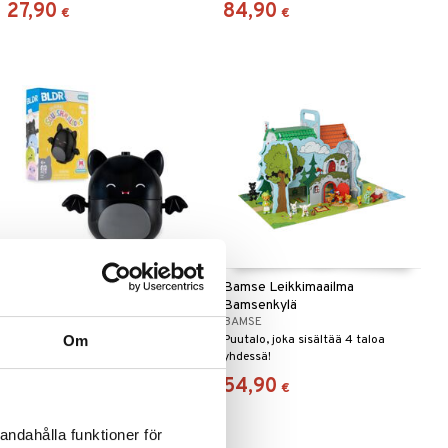
27,90
84,90
€
€
Saatavana useana vaihtoehtona
BLDR Squishmallows
Bamse Leikkimaailma
Rakennussarja W3 Emily
Bamsenkylä
BLDR
BAMSE
Om
Rakenna oma Squishmallows-
Puutalo, joka sisältää 4 taloa
joukkosi!
yhdessä!
8,90
54,90
€
€
andahålla funktioner för