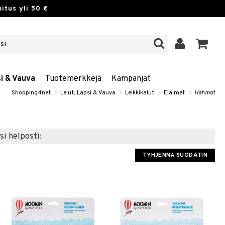
itus yli 50 €
si & Vauva
Tuotemerkkejä
Kampanjat
Shopping4net
»
Lelut, Lapsi & Vauva
»
Leikkikalut
»
Eläimet
»
Hahmot
si helposti:
TYHJENNÄ SUODATIN