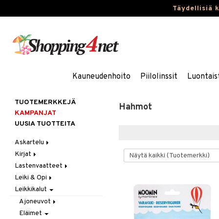
Täydellisiä 
Kauneudenhoito
Piilolinssit
Luontais
TUOTEMERKKEJÄ
Hahmot
KAMPANJAT
UUSIA TUOTTEITA
Askartelu
Kirjat
Askartelumateriaalit
Lastenvaatteet
Askartelusetti
Askartelukirjat
Leiki & Opi
Helmet
Maalauskirjat
Alaosat
Leikkikalut
Koulutarvikkeet
Päiväkirjat
Alusvaatteet & Sukat
Opetuslelut
Leggingsit
Muovailuvaha
Kengät
Oppimispelit
Ajoneuvot
Piirrä ja maalaa
Mekot
Soittimet
Eläimet
Autoradat