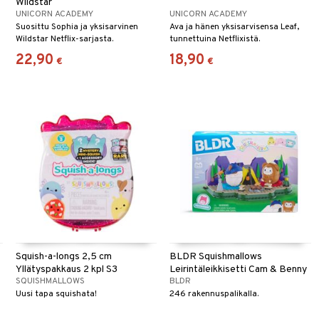
Wildstar
UNICORN ACADEMY
UNICORN ACADEMY
Suosittu Sophia ja yksisarvinen
Ava ja hänen yksisarvisensa Leaf,
Wildstar Netflix-sarjasta.
tunnettuina Netflixistä.
22,90
18,90
€
€
Squish-a-longs 2,5 cm
BLDR Squishmallows
Yllätyspakkaus 2 kpl S3
Leirintäleikkisetti Cam & Benny
SQUISHMALLOWS
BLDR
Uusi tapa squishata!
246 rakennuspalikalla.