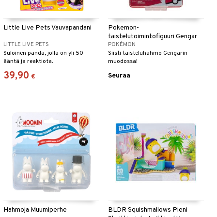
Little Live Pets Vauvapandani
Pokemon-
taistelutoimintofiguuri Gengar
LITTLE LIVE PETS
POKÉMON
Suloinen panda, jolla on yli 50
Siisti taisteluhahmo Gengarin
ääntä ja reaktiota.
muodossa!
39,90
Seuraa
€
Hahmoja Muumiperhe
BLDR Squishmallows Pieni