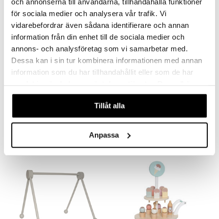
och annonserna till användarna, tillhandahålla funktioner
för sociala medier och analysera vår trafik. Vi
vidarebefordrar även sådana identifierare och annan
information från din enhet till de sociala medier och
annons- och analysföretag som vi samarbetar med.
Dessa kan i sin tur kombinera informationen med annan
information som du har tillhandahållit eller som de har
samlat in när du har använt deras tjänster. Du godkänner
JaBaDaBaDo Autorata
Vauvajumppa Puinen
autoin Teddy
Luonnonvärinen
våra cookies vid fortsatt användande av vår webbplats.
JABADABADO
JABADABADO
Tillåt alla
JaBaDaBaDon värikäs autorata kolmella teddy-autolla.
JaBaDaBaDon klassinen vauvajumppa modernilla muotoilulla.
24,90
34,90
€
€
Anpassa