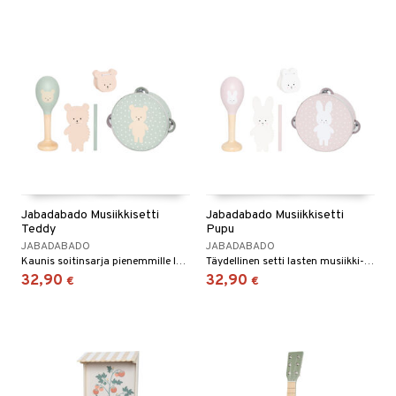
Jabadabado Musiikkisetti
Jabadabado Musiikkisetti
Teddy
Pupu
JABADABADO
JABADABADO
Kaunis soitinsarja pienemmille lapsille!
Täydellinen setti lasten musiikki-innostuksen herättämiseen.
32,90
32,90
€
€