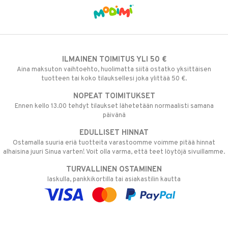
ILMAINEN TOIMITUS YLI 50 €
Aina maksuton vaihtoehto, huolimatta siitä ostatko yksittäisen
tuotteen tai koko tilauksellesi joka ylittää 50 €.
NOPEAT TOIMITUKSET
Ennen kello 13.00 tehdyt tilaukset lähetetään normaalisti samana
päivänä
EDULLISET HINNAT
Ostamalla suuria eriä tuotteita varastoomme voimme pitää hinnat
alhaisina juuri Sinua varten! Voit olla varma, että teet löytöjä sivuillamme.
TURVALLINEN OSTAMINEN
laskulla, pankkikortilla tai asiakastilin kautta