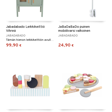
Jabadabado Leikkikeittiö
JaBaDaBaDo puinen
Vihreä
mobiilivarsi valkoinen
JABADABADO
JABADABADO
Tämän hienon leikkikeittiön avulla sinusta tulee nopeasti oikea mestarikokki!
99,90
24,90
€
€