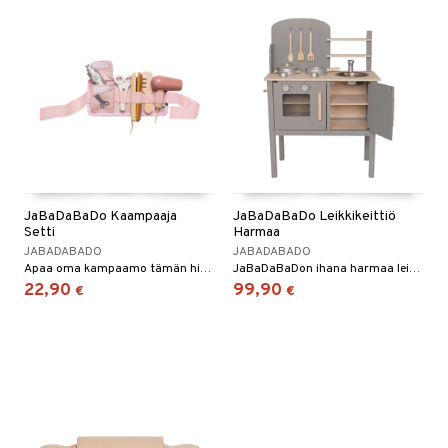
JaBaDaBaDo Kaampaaja
JaBaDaBaDo Leikkikeittiö
Setti
Harmaa
JABADABADO
JABADABADO
Apaa oma kampaamo tämän hienon JaBaDaBaDon setin avulla
JaBaDaBaDon ihana harmaa leikkikeittiö
22,90
99,90
€
€