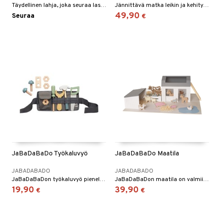
Täydellinen lahja, joka seuraa lasta 1-vuotiaasta alkaen.
Jännittävä matka leikin ja kehityksen kautta vauvalle!
49,90
Seuraa
€
JaBaDaBaDo Työkaluvyö
JaBaDaBaDo Maatila
JABADABADO
JABADABADO
JaBaDaBaDon työkaluvyö pienelle työmiehelle
JaBaDaBaDon maatila on valmiina kaikille eläimille ja päivän seikkailuille!
19,90
39,90
€
€