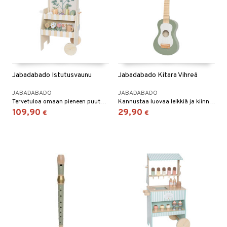
Jabadabado Istutusvaunu
Jabadabado Kitara Vihreä
JABADABADO
JABADABADO
Tervetuloa omaan pieneen puutarhaasi!
Kannustaa luovaa leikkiä ja kiinnostusta musiikkiin!
109,90
29,90
€
€