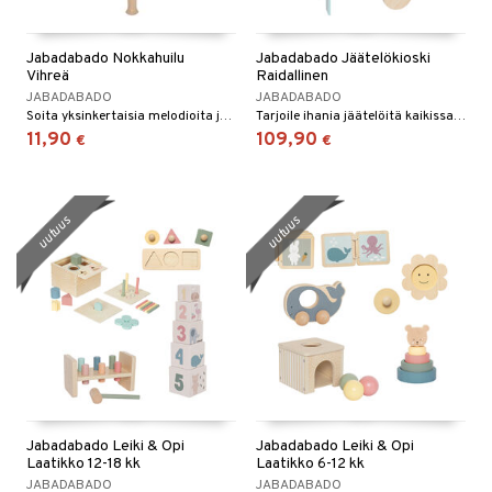
Jabadabado Nokkahuilu
Jabadabado Jäätelökioski
Vihreä
Raidallinen
JABADABADO
JABADABADO
Soita yksinkertaisia melodioita ja tutustu, miltä eri sävelet kuulostavat!
Tarjoile ihania jäätelöitä kaikissa mahdollisissa mauissa!
11,90
109,90
€
€
uutuus
uutuus
Jabadabado Leiki & Opi
Jabadabado Leiki & Opi
Laatikko 12-18 kk
Laatikko 6-12 kk
JABADABADO
JABADABADO