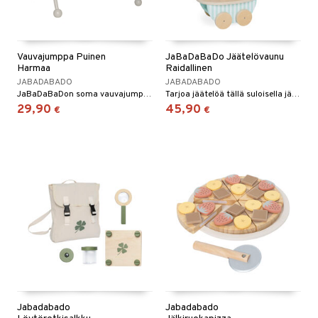
Vauvajumppa Puinen
JaBaDaBaDo Jäätelövaunu
Harmaa
Raidallinen
JABADABADO
JABADABADO
JaBaDaBaDon soma vauvajumppa tarjoaa lapselle ihania leikkihetkiä.
Tarjoa jäätelöä tällä suloisella jäätelövaunulla!
29,90
45,90
€
€
Jabadabado
Jabadabado