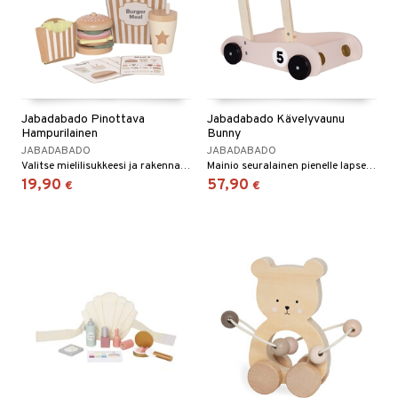
Jabadabado Pinottava
Jabadabado Kävelyvaunu
Hampurilainen
Bunny
JABADABADO
JABADABADO
Valitse mielilisukkeesi ja rakenna oma hampurilaisesi.
Mainio seuralainen pienelle lapselle, joka ottaa ensiaskeleitaan!
19,90
57,90
€
€