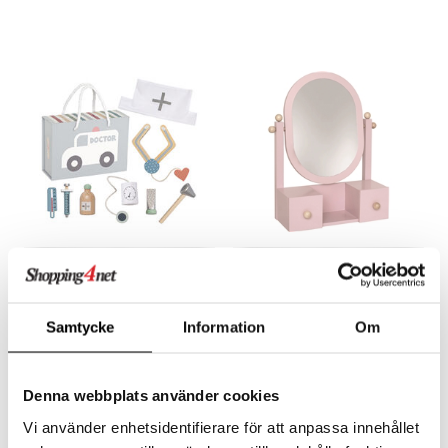
JaBaDaBaDo
JaBaDaBaDo Peili
Lääkärinlaukku Silver
JABADABADO
JABADABADO
JaBaDaBaDon lääkärinlaukku sisältää kaiken tarvittavan pienelle tohtorille!
JaBaDaBaDon soma peili säilytystilalla.
Samtycke
Information
Om
24,90
29,90
€
€
Denna webbplats använder cookies
Vi använder enhetsidentifierare för att anpassa innehållet