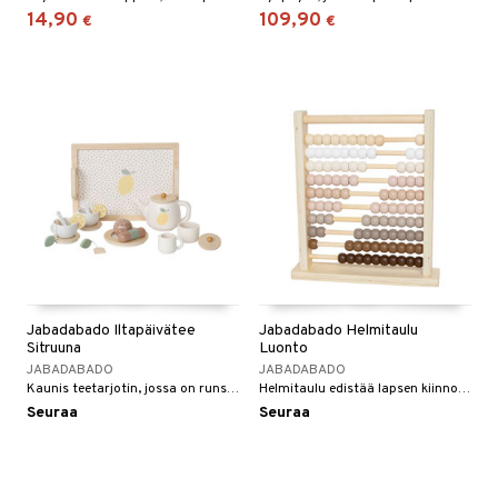
14,90
109,90
€
€
Jabadabado Iltapäivätee
Jabadabado Helmitaulu
Sitruuna
Luonto
JABADABADO
JABADABADO
Kaunis teetarjotin, jossa on runsaasti lisätarvikkeita.
Helmitaulu edistää lapsen kiinnostusta laskemiseen.
Seuraa
Seuraa