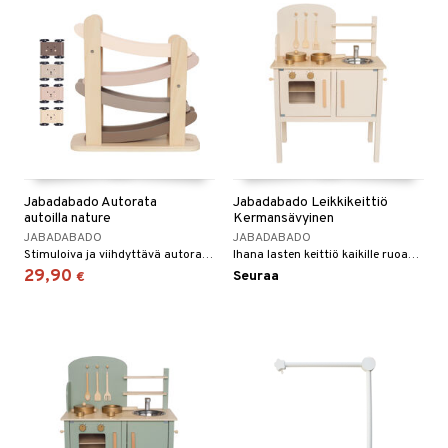
Jabadabado Autorata
Jabadabado Leikkikeittiö
autoilla nature
Kermansävyinen
JABADABADO
JABADABADO
Stimuloiva ja viihdyttävä autorata, jossa on neljä autoa.
Ihana lasten keittiö kaikille ruoanlaitosta innostuneille lapsille!
29,90
Seuraa
€