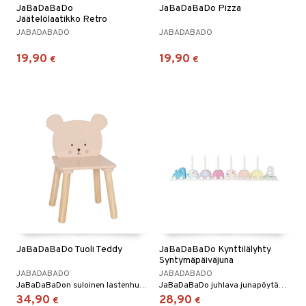
JaBaDaBaDo
JaBaDaBaDo Pizza
Jäätelölaatikko Retro
JABADABADO
JABADABADO
19,90
19,90
€
€
JaBaDaBaDo Tuoli Teddy
JaBaDaBaDo Kynttilälyhty
Syntymäpäiväjuna
JABADABADO
JABADABADO
JaBaDaBaDon suloinen lastenhuoneen tuoli nallella.
JaBaDaBaDo juhlava junapöytäkoriste.
34,90
28,90
€
€