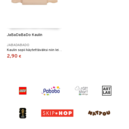
JaBaDaBaDo Kaulin
JABADABADO
Kaulin sopii käytettäväksi niin leikkikeittiössä kuin muovailuvahailussa!
2,90
€