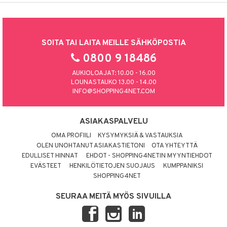
SOITA TAI LAITA MEILLE SÄHKÖPOSTIA
0800 9 18486
AUKIOLOAJAT: 10.00 - 16.00
LOUNASTAUKO 13.00 - 14.00
INFO@SHOPPING4NET.COM
ASIAKASPALVELU
OMA PROFIILI
KYSYMYKSIÄ & VASTAUKSIA
OLEN UNOHTANUT ASIAKASTIETONI
OTA YHTEYTTÄ
EDULLISET HINNAT
EHDOT - SHOPPING4NETIN MYYNTIEHDOT
EVÄSTEET
HENKILÖTIETOJEN SUOJAUS
KUMPPANIKSI
SHOPPING4NET
SEURAA MEITÄ MYÖS SIVUILLA