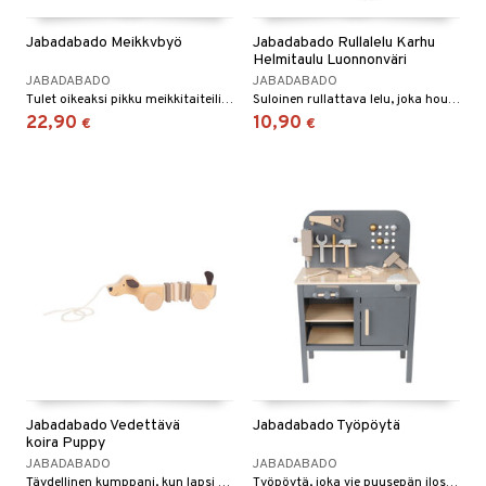
Jabadabado Meikkvbyö
Jabadabado Rullalelu Karhu
Helmitaulu Luonnonväri
JABADABADO
JABADABADO
Tulet oikeaksi pikku meikkitaiteilijaksi tämän ihanan setin avulla.
Suloinen rullattava lelu, joka houkuttelee lasta ryömimään!
22,90
10,90
€
€
Jabadabado Vedettävä
Jabadabado Työpöytä
koira Puppy
JABADABADO
JABADABADO
Täydellinen kumppani, kun lapsi ottaa ensimmäiset askeleensa.
Työpöytä, joka vie puusepän ilosi uusiin korkeuksiin!