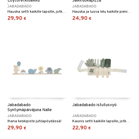
Löytöretkisalkku
Jälkiruokapizza
luonnonväri
JABADABADO
JABADABADO
Hauska setti kaikille lapsille, jotka tykkäävät tutkia luontoa!
Hauska ja luova lelu kaikille pienille ruoan ystäville.
29,90
24,90
€
€
Jabadabado
Jabadabado istutusvyö
Syntymäpäiväjuna Nalle
JABADABADO
JABADABADO
Ihana keskipiste juhlapöydässä!
Kaunis setti kaikille lapsille, jotka haluavat olla mukana puutarhassa!
29,90
22,90
€
€