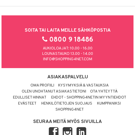
SOITA TAI LAITA MEILLE SÄHKÖPOSTIA
0800 9 18486
AUKIOLOAJAT: 10.00 - 16.00
LOUNASTAUKO 13.00 - 14.00
INFO@SHOPPING4NET.COM
ASIAKASPALVELU
OMA PROFIILI
KYSYMYKSIÄ & VASTAUKSIA
OLEN UNOHTANUT ASIAKASTIETONI
OTA YHTEYTTÄ
EDULLISET HINNAT
EHDOT - SHOPPING4NETIN MYYNTIEHDOT
EVÄSTEET
HENKILÖTIETOJEN SUOJAUS
KUMPPANIKSI
SHOPPING4NET
SEURAA MEITÄ MYÖS SIVUILLA