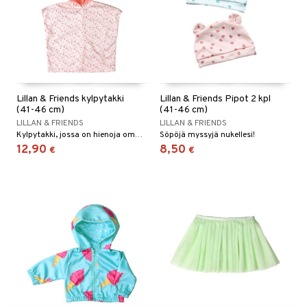
Lillan & Friends kylpytakki
Lillan & Friends Pipot 2 kpl
(41-46 cm)
(41-46 cm)
LILLAN & FRIENDS
LILLAN & FRIENDS
Kylpytakki, jossa on hienoja ommeltuja yksityiskohtia ja yksisarvisen sarvi.
Söpöjä myssyjä nukellesi!
12,90
8,50
€
€