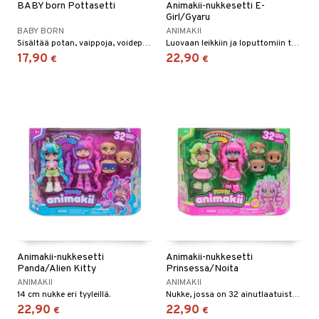
BABY born Pottasetti
Animakii-nukkesetti E-
Girl/Gyaru
BABY BORN
ANIMAKII
Sisältää potan, vaippoja, voidepurkin ja paperisäiliön.
Luovaan leikkiin ja loputtomiin tyylikombinaatioihin!
17,90
22,90
€
€
Animakii-nukkesetti
Animakii-nukkesetti
Panda/Alien Kitty
Prinsessa/Noita
ANIMAKII
ANIMAKII
14 cm nukke eri tyyleillä.
Nukke, jossa on 32 ainutlaatuista tyyliä!
22,90
22,90
€
€