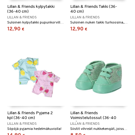
Lillan & Friends kylpytakki
Lillan & Friends Takki (36-
(36-40 cm)
40 cm)
LILLAN & FRIENDS
LILLAN & FRIENDS
Suloinen kylpytakki pupunkorvilla nukellesi.
Suloinen nuken takki turkoosina, jossa on vaaleanpunaisia sydämiä.
12,90
12,90
€
€
Lillan & Friends Pyjama 2
Lillan & Friends
kpl (36-40 cm)
Voimistelutossut (36-40
cm)
LILLAN & FRIENDS
LILLAN & FRIENDS
Söpöjä pyjamia hedelmäkuviolla!
Siistit vihreät nukkekengät, joissa on kimalletta.