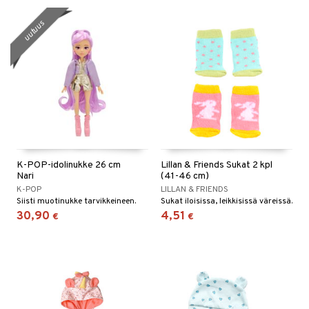
uutuus
K-POP-idolinukke 26 cm
Lillan & Friends Sukat 2 kpl
Nari
(41-46 cm)
K-POP
LILLAN & FRIENDS
Siisti muotinukke tarvikkeineen.
Sukat iloisissa, leikkisissä väreissä.
30,90
4,51
€
€