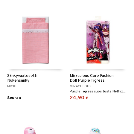
Sänkyvaatesetti
Miraculous Core Fashion
Nukensänky
Doll Purple Tigress
MICKI
MIRACULOUS
Purple Tigress suositusta Netflix-sarjasta!
24,90
Seuraa
€