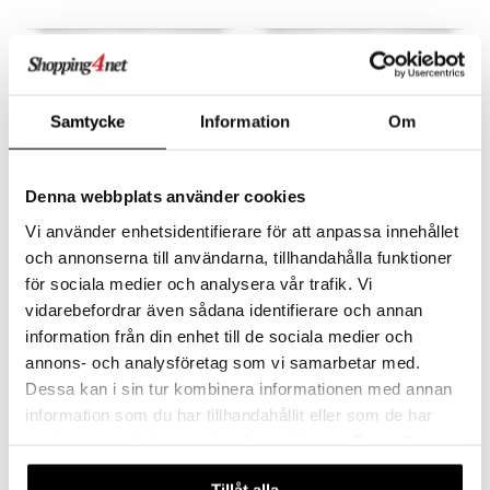
Lillan & Friends Takki (41-
Lillan & Friends Tyllihame
46 cm)
(41-46 cm)
LILLAN & FRIENDS
LILLAN & FRIENDS
Suloinen nuken takki jäätelöillä.
Söpö tyllihame nukellesi!
Samtycke
Information
Om
12,90
7,50
€
€
Denna webbplats använder cookies
Vi använder enhetsidentifierare för att anpassa innehållet
och annonserna till användarna, tillhandahålla funktioner
för sociala medier och analysera vår trafik. Vi
vidarebefordrar även sådana identifierare och annan
information från din enhet till de sociala medier och
annons- och analysföretag som vi samarbetar med.
Dessa kan i sin tur kombinera informationen med annan
information som du har tillhandahållit eller som de har
samlat in när du har använt deras tjänster. Du godkänner
Lillan & Friends Mekko (41-
Lillan & Friends Farkut & T-
46 cm)
paita (41-46 cm)
våra cookies vid fortsatt användande av vår webbplats.
LILLAN & FRIENDS
LILLAN & FRIENDS