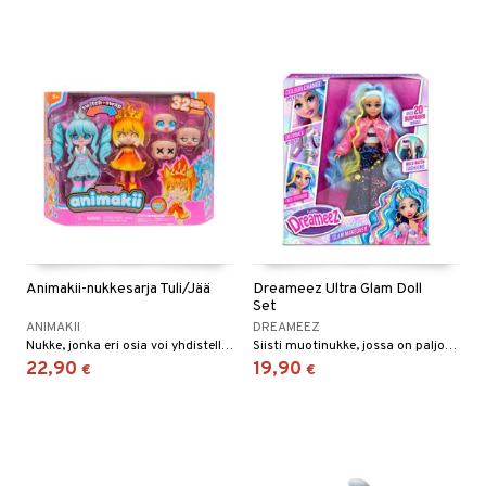
Animakii-nukkesarja Tuli/Jää
Dreameez Ultra Glam Doll
Set
ANIMAKII
DREAMEEZ
Nukke, jonka eri osia voi yhdistellä ja sovittaa yhteen!
Siisti muotinukke, jossa on paljon tarvikkeita.
22,90
19,90
€
€