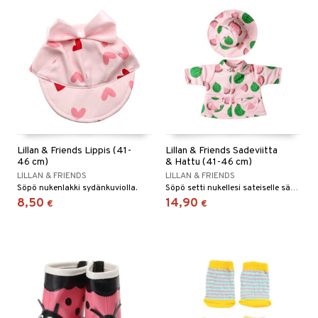
Lillan & Friends Lippis (41-
Lillan & Friends Sadeviitta
46 cm)
& Hattu (41-46 cm)
LILLAN & FRIENDS
LILLAN & FRIENDS
Söpö nukenlakki sydänkuviolla.
Söpö setti nukellesi sateiselle säälle!
8,50
14,90
€
€