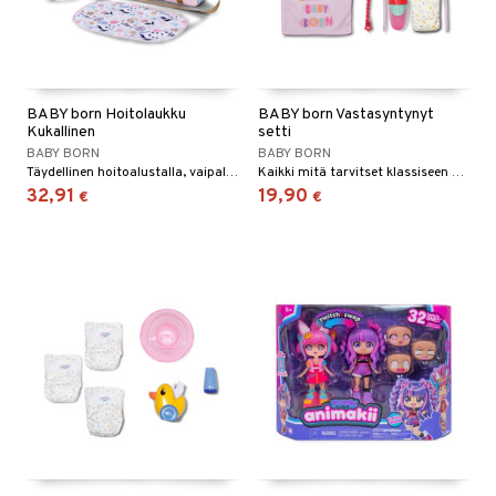
BABY born Hoitolaukku
BABY born Vastasyntynyt
Kukallinen
setti
BABY BORN
BABY BORN
Täydellinen hoitoalustalla, vaipalla ja puuterirasialla.
Kaikki mitä tarvitset klassiseen nukenhoitoon.
32,91
19,90
€
€