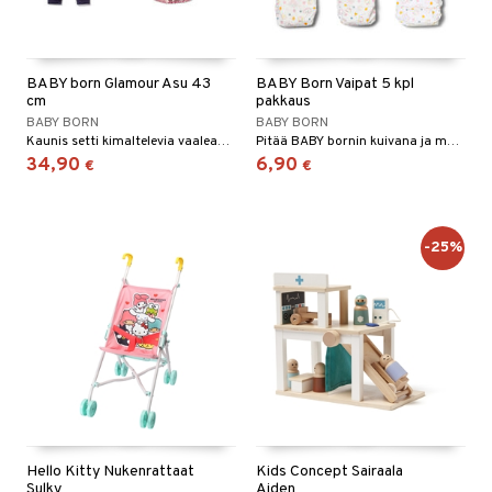
BABY born Glamour Asu 43
BABY Born Vaipat 5 kpl
cm
pakkaus
BABY BORN
BABY BORN
Kaunis setti kimaltelevia vaaleanpunaisia paljetteja!
Pitää BABY bornin kuivana ja mukavana koko päivän.
34,90
6,90
€
€
-25%
Hello Kitty Nukenrattaat
Kids Concept Sairaala
Sulky
Aiden