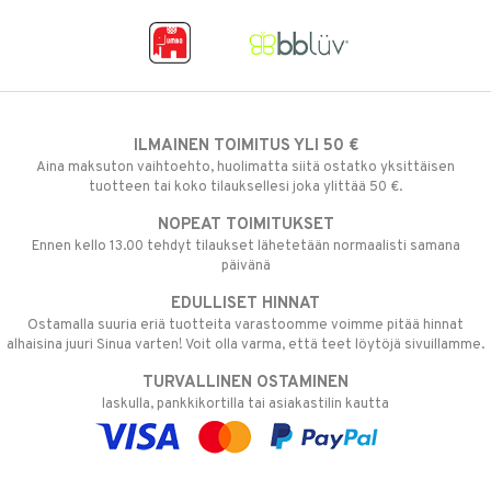
ILMAINEN TOIMITUS YLI 50 €
Aina maksuton vaihtoehto, huolimatta siitä ostatko yksittäisen
tuotteen tai koko tilauksellesi joka ylittää 50 €.
NOPEAT TOIMITUKSET
Ennen kello 13.00 tehdyt tilaukset lähetetään normaalisti samana
päivänä
EDULLISET HINNAT
Ostamalla suuria eriä tuotteita varastoomme voimme pitää hinnat
alhaisina juuri Sinua varten! Voit olla varma, että teet löytöjä sivuillamme.
TURVALLINEN OSTAMINEN
laskulla, pankkikortilla tai asiakastilin kautta