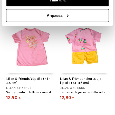
Tillåt alla
Söpö, vaaleanpunainen mekko, jossa on tähtiä.
Söpö setti sydän-yksityiskohdilla.
12,90
13,91
€
€
Anpassa
Lillan & Friends Yöpaita (41-
Lillan & Friends -shortsit ja
46 cm)
t-paita (41-46 cm)
LILLAN & FRIENDS
LILLAN & FRIENDS
Söpö yöpaita nukelle yksisarviskuviolla!
Kaunis setti, jossa on keltaiset shortsit ja vaaleanpunainen toppi.
12,90
12,90
€
€