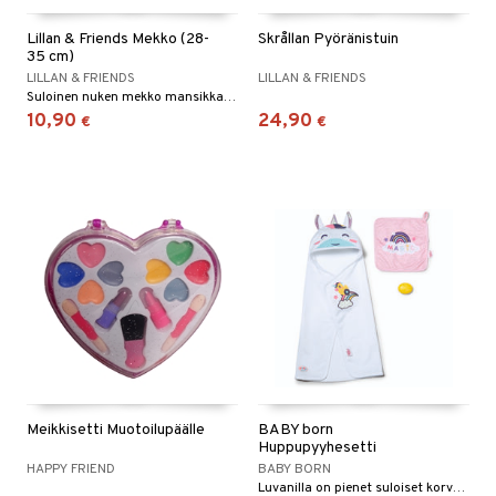
O Minecraft
entarvikkeita
Lillan & Friends Mekko (28-
Skrållan Pyöränistuin
35 cm)
GO Ninjago
ens Barn
LILLAN & FRIENDS
LILLAN & FRIENDS
Suloinen nuken mekko mansikkakuviolla!
GO Speed Champions
ållan
10,90
24,90
€
€
GO Spidey
ffi Love
O Super Heroes
mintahahmot
ic
oti
ndby
elut
dby Tukholma
bil
umi
ut
pi Laiva
o
ohjattavat
pi Pitkätossu Huvikumpu
badabado
a & Palikat
Meikkisetti Muotoilupäälle
BABY born
Huppupyyhesetti
ki
O Builder
tuja hahmoja
HAPPY FRIEND
BABY BORN
omag
Luvanilla on pienet suloiset korvat ja kimalteleva sarvi.
ot
kit