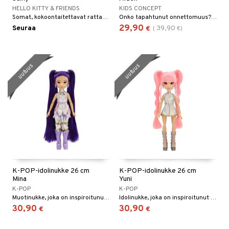
HELLO KITTY & FRIENDS
KIDS CONCEPT
Somat, kokoontaitettavat rattaat, jossa on irrotettava verhoilu ja Hello Kitty -painatus.
Onko tapahtunut onnettomuus? Sairaala ja Tohtori Tora ovat valmiina ottamaan sinut vastaan!
29,90
Seuraa
39,90
€
(
€
)
uutuus
uutuus
K-POP-idolinukke 26 cm
K-POP-idolinukke 26 cm
Mina
Yuni
K-POP
K-POP
Muotinukke, joka on inspiroitunut K-Pop-tähdistä.
Idolinukke, joka on inspiroitunut K-Popista.
30,90
30,90
€
€