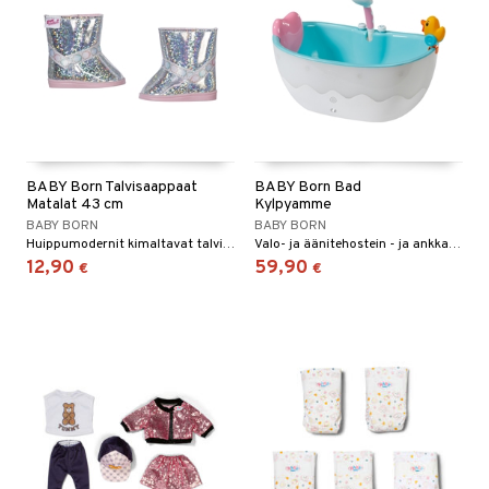
BABY Born Talvisaappaat
BABY Born Bad
Matalat 43 cm
Kylpyamme
BABY BORN
BABY BORN
Huippumodernit kimaltavat talvisaappaat nukellesi .
Valo- ja äänitehostein - ja ankkaruisku vesisotaa varten!
12,90
59,90
€
€