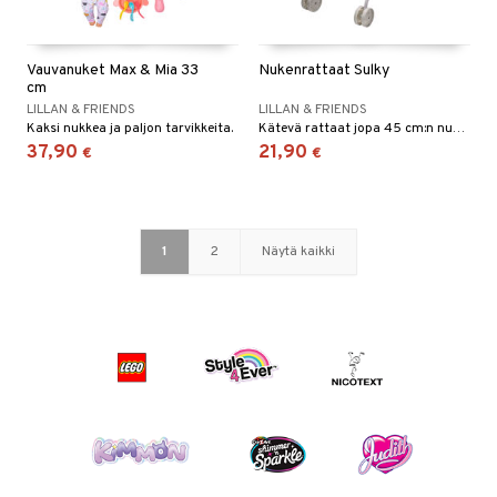
Vauvanuket Max & Mia 33
Nukenrattaat Sulky
cm
LILLAN & FRIENDS
LILLAN & FRIENDS
Kaksi nukkea ja paljon tarvikkeita.
Kätevä rattaat jopa 45 cm:n nukeille.
37,90
21,90
€
€
1
2
Näytä kaikki