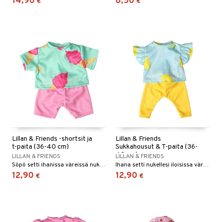
14,90
8,50
€
€
Lillan & Friends -shortsit ja
Lillan & Friends
t-paita (36-40 cm)
Sukkahousut & T-paita (36-
40 cm)
LILLAN & FRIENDS
LILLAN & FRIENDS
Söpö setti ihanissa väreissä nukellesi.
Ihana setti nukellesi iloisissa väreissä!
12,90
12,90
€
€