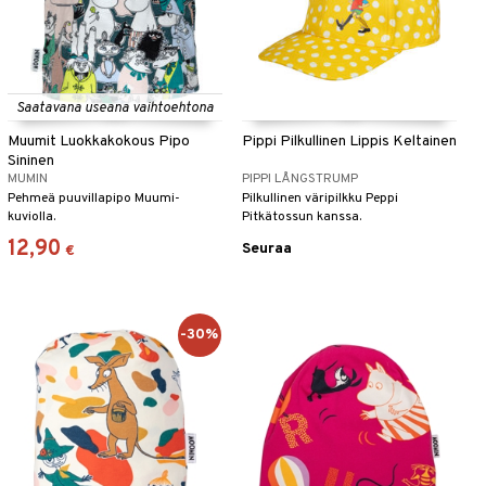
Saatavana useana vaihtoehtona
Muumit Luokkakokous Pipo
Pippi Pilkullinen Lippis Keltainen
Sininen
MUMIN
PIPPI LÅNGSTRUMP
Pehmeä puuvillapipo Muumi-
Pilkullinen väripilkku Peppi
kuviolla.
Pitkätossun kanssa.
12,90
Seuraa
€
-30%