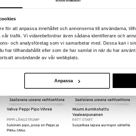
Violetti
MUMIN
PIPPI LÅNGSTRUMP
Ihana puuvillapipo Muumi-kuviolla.
Pehmeä trikoomyssy, jossa on
Peppi-kuvio.
cookies
12,90
11,90
€
€
e för att anpassa innehållet och annonserna till användarna, tillh
vår trafik. Vi vidarebefordrar även sådana identifierare och anna
nnons- och analysföretag som vi samarbetar med. Dessa kan i sin
har tillhandahållit eller som de har samlat in när du har använt
ortsatt användande av vår webbplats.
Anpassa
Saatavana useana vaihtoehtona
Saatavana useana vaihtoehtona
Vahva Peppi Pipo Vihreä
Muumi Aurinkohattu
Vaaleanpunainen
PIPPI LÅNGSTRUMP
RÄTT START
Suloinen pipo, jossa on Peppi ja
Suojatkaa lapsia auringon säteiltä.
Pikku-Ukko.