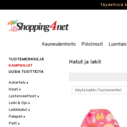
Täydellisiä 
Kauneudenhoito
Piilolinssit
Luontais
TUOTEMERKKEJÄ
Hatut ja lakit
KAMPANJAT
UUSIA TUOTTEITA
Askartelu
Kirjat
Askartelumateriaalit
Lastenvaatteet
Askartelusetti
Askartelukirjat
Leiki & Opi
Helmet
Maalauskirjat
Alaosat
Leikkikalut
Koulutarvikkeet
Päiväkirjat
Alusvaatteet & Sukat
Opetuslelut
Leggingsit
Palapeli
Muovailuvaha
Kengät
Oppimispelit
Ajoneuvot
Pelit
Piirrä ja maalaa
Mekot
Soittimet
Eläimet
1000 palaa
Autoradat