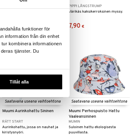
MUMIN
PIPPI LÅNGSTRUMP
Pehmeä Muumi-pipo
Värikäs kaksikerroksinen myssy.
kaksinkertaisesta trikoosta.
12,90
7,90
€
€
andahålla funktioner för
n information från din enhet
 tur kombinera informationen
 deras tjänster. Du
Tillåt alla
Saatavana useana vaihtoehtona
Saatavana useana vaihtoehtona
Muumi Aurinkohattu Sininen
Muumi Perhospuisto Hattu
Vaaleansininen
RÄTT START
MUMIN
Aurinkohattu, jossa on nauhat ja
Suloinen hattu ekologisesta
kiristysnyöri.
puuvillasta.