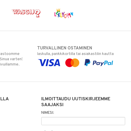
TURVALLINEN OSTAMINEN
varastoomme
laskulla, pankkikortilla tai asiakastilin kautta
 Sinua varten!
sivuillamme.
ILLA
ILMOITTAUDU UUTISKIRJEEMME
SAAJAKSI
NIMESI: