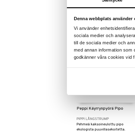
Harmaanruskea
MUMIN
Pehmeä kaksikerroksinen
puuvillahattu.
Denna webbplats använder 
9,90
€
Vi använder enhetsidentifierar
sociala medier och analysera 
till de sociala medier och a
med annan information som du 
godkänner våra cookies vid f
Peppi Käyrrynpyörä Pipo
PIPPI LÅNGSTRUMP
Pehmeä kaksoineulottu pipo
ekologista puuvillasekoitetta.