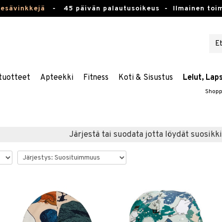
kesävinkkejä
-
45 päivän palautusoikeus -
Ilmainen toim
tuotteet
Apteekki
Fitness
Koti & Sisustus
Lelut, Lap
Shopp
Järjestä tai suodata jotta löydät suosikki