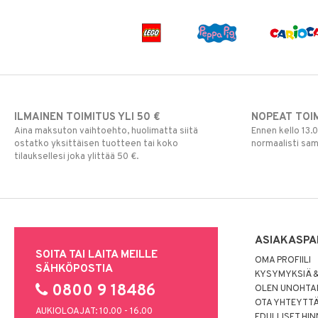
ILMAINEN TOIMITUS YLI 50 €
NOPEAT TOI
Aina maksuton vaihtoehto, huolimatta siitä
Ennen kello 13.
ostatko yksittäisen tuotteen tai koko
normaalisti sa
tilauksellesi joka ylittää 50 €.
ASIAKASPA
SOITA TAI LAITA MEILLE
OMA PROFIILI
SÄHKÖPOSTIA
KYSYMYKSIÄ &
0800 9 18486
OLEN UNOHTAN
OTA YHTEYTT
AUKIOLOAJAT: 10.00 - 16.00
EDULLISET HI