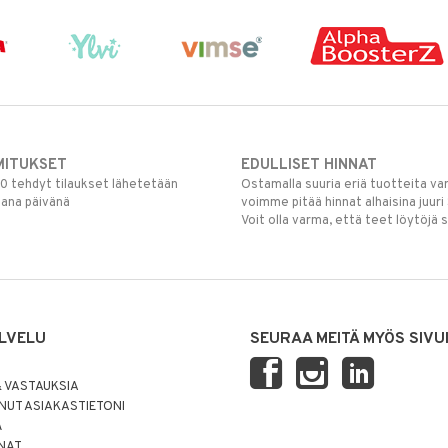
MITUKSET
EDULLISET HINNAT
00 tehdyt tilaukset lähetetään
Ostamalla suuria eriä tuotteita 
mana päivänä
voimme pitää hinnat alhaisina juuri
Voit olla varma, että teet löytöjä 
LVELU
SEURAA MEITÄ MYÖS SIVU
 VASTAUKSIA
UT ASIAKASTIETONI
Ä
NNAT