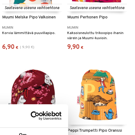
Saatavana useana vaihtoehtona
Saatavana useana vaihtoehtona
Muumi Melske Pipo Valkoinen
Muumi Perhonen Pipo
MUMIN
MUMIN
Korvia lämmittävä puuvillapipo.
Kaksoisneulottu trikoopipo ihanin
värein ja Muumi-kuvioin.
6,90
9,90
(
9,90
€
)
€
€
Muumien kiipeilypuu pipo Burg
Peppi Trumpetti Pipo Oranssi
Om