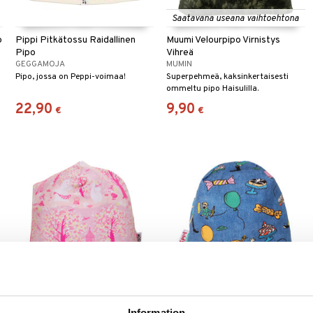
Saatavana useana vaihtoehtona
o
Pippi Pitkätossu Raidallinen
Muumi Velourpipo Virnistys
Pipo
Vihreä
GEGGAMOJA
MUMIN
Pipo, jossa on Peppi-voimaa!
Superpehmeä, kaksinkertaisesti
ommeltu pipo Haisulilla.
22,90
9,90
€
€
Saatavana useana vaihtoehtona
Muumi Kirsikankukka Pipo
Peppi Pipo denimistä
Information