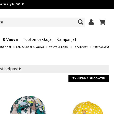
itus yli 50 €
si & Vauva
Tuotemerkkejä
Kampanjat
ing4net
»
Lelut, Lapsi & Vauva
»
Vauva & Lapsi
»
Tarvikkeet
»
Hatut ja lakit
si helposti:
TYHJENNÄ SUODATIN