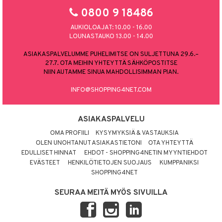
0800 9 18486
AUKIOLOAJAT: 10.00 - 16.00
LOUNASTAUKO 13.00 - 14.00
ASIAKASPALVELUMME PUHELIMITSE ON SULJETTUNA 29.6.–
27.7. OTA MEIHIN YHTEYTTÄ SÄHKÖPOSTITSE
NIIN AUTAMME SINUA MAHDOLLISIMMAN PIAN.
INFO@SHOPPING4NET.COM
ASIAKASPALVELU
OMA PROFIILI
KYSYMYKSIÄ & VASTAUKSIA
OLEN UNOHTANUT ASIAKASTIETONI
OTA YHTEYTTÄ
EDULLISET HINNAT
EHDOT - SHOPPING4NETIN MYYNTIEHDOT
EVÄSTEET
HENKILÖTIETOJEN SUOJAUS
KUMPPANIKSI
SHOPPING4NET
SEURAA MEITÄ MYÖS SIVUILLA