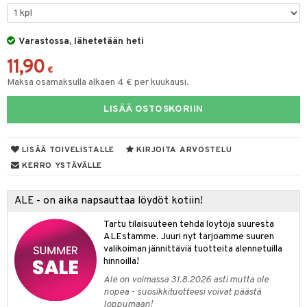
O Classic
comelon
dby Tukholma
bil
O Creator
ney Prinsessat
Varastossa, lähetetään heti
umi
ut
11,90
GO Disney
by's Dollhouse
pi Laiva
o
ohjattavat
€
Maksa osamaksulla alkaen 4 € per kuukausi.
O Disney Princess
py Friends
pi Pitkätossu Huvikumpu
badabado
a & Palikat
LISÄÄ OSTOSKORIIN
GO DUPLO
.L.
ki
O Builder
tuja hahmoja
O Friends
gtoys
omag
ot
kit
LISÄÄ TOIVELISTALLE
KIRJOITA ARVOSTELU
O Minecraft
entarvikkeita
gformers
blarna
taleikit
elut
KERRO YSTÄVÄLLE
GO Ninjago
ens Barn
ikat
tman
oleikit
neuvot
ALE - on aika napsauttaa löydöt kotiin!
GO Speed Champions
ållan
kalut
libompa
opelit
iviteettilelut
alaa
Tartu tilaisuuteen tehdä löytöjä suuresta
GO Spidey
ffi Love
ney
elyvaunut
Lapsi
alaa
elit
ALEstamme. Juuri nyt tarjoamme suuren
valikoiman jännittäviä tuotteita alennetuilla
O Super Heroes
mintahahmot
ney Prinsessat
ettävät lelut
0 palaa
lit
aukut
hinnoilla!
spalvelu
ic
eli
Ale on voimassa 31.8.2026 asti mutta ole
peli
lit
di
nopea - suosikkituotteesi voivat päästä
ksiä & vastauksia
zen
loppumaan!