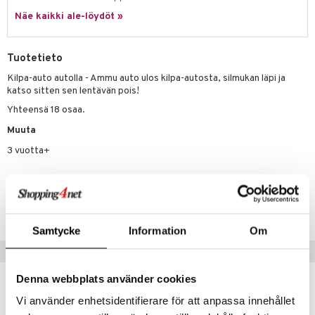
nhoito
palapelit
tuotetta
Näe kaikki ale-löydöt »
mähäkkimies
pyhuone
miaiset
ien oheistarvikkeet
kit ja käsipyyhkeet
 verkkokaupasta
ry Potter
hkeet
vikkeet
aunutarvikkeita
Tuotetieto
lo Kitty
it & Tarvikkeet
le
Kilpa-auto autolla - Ammu auto ulos kilpa-autosta, silmukan läpi ja
katso sitten sen lentävän pois!
.L.
ossa
na/Äiti
Yhteensä 18 osaa.
mmi Lehmä
kut
kaus & imetys
us
Muuta
le
eenvarjot
istelu
nen
3 vuotta+
umi
mput
lalaput
keet
Tuotenumero
le
ten Huonekalut
ten aterimet
inkolasit
ta
TSN44-1-XX
 Patrol
tot
ka- & Säilytyslaatikot
ut ja lakit
ysitterit
isuus
Samtycke
Information
Om
pi Pitkätossu
lytys
tipullot & Tarvikkeet
starvikkeita
uviltti
Vinkkejä sinulle
sa Possu
gyn vaatteet
ipullot & Tarvikkeet
ut
iilit
Denna webbplats använder cookies
 MASKS
ut
ulelut & helistimet
Vi använder enhetsidentifierare för att anpassa innehållet
kemon