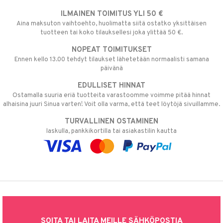
ILMAINEN TOIMITUS YLI 50 €
Aina maksuton vaihtoehto, huolimatta siitä ostatko yksittäisen
tuotteen tai koko tilauksellesi joka ylittää 50 €.
NOPEAT TOIMITUKSET
Ennen kello 13.00 tehdyt tilaukset lähetetään normaalisti samana
päivänä
EDULLISET HINNAT
Ostamalla suuria eriä tuotteita varastoomme voimme pitää hinnat
alhaisina juuri Sinua varten! Voit olla varma, että teet löytöjä sivuillamme.
TURVALLINEN OSTAMINEN
laskulla, pankkikortilla tai asiakastilin kautta
SOITA TAI LAITA MEILLE SÄHKÖPOSTIA