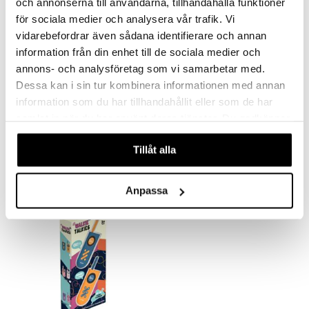
och annonserna till användarna, tillhandahålla funktioner
apussit
uvajumppa
ållan
för sociala medier och analysera vår trafik. Vi
vidarebefordrar även sådana identifierare och annan
er Mario
information från din enhet till de sociala medier och
ru & Pesonen
annons- och analysföretag som vi samarbetar med.
Dessa kan i sin tur kombinera informationen med annan
information som du har tillhandahållit eller som de har
Junarata Poliisi Hehkuu Pimeässä 66 Osaa
Super Metall autot 18 kpl
samlat in när du har använt deras tjänster. Du godkänner
SUNTOY
SUNTOY
våra cookies vid fortsatt användande av vår webbplats.
Tillåt alla
34,90
15,90
€
€
Anpassa