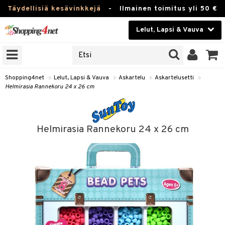
Täydellisiä kesävinkkejä
-
Ilmainen toimitus yli 50 €
Lelut, Lapsi & Vauva
ERKKEJÄ
Kauneudenhoito
JAT
UOTTEITA
Piilolinssit
Shopping4net
»
Lelut, Lapsi & Vauva
»
Askartelu
»
Askartelusetti
»
Helmirasia Rannekoru 24 x 26 cm
Luontaistuotteet
u
Apteekki
lumateriaalit
Helmirasia Rannekoru 24 x 26 cm
elusetti
Fitness
Koti & Sisustus
rvikkeet
Lelut, Lapsi & Vauva
luvaha
Tuotemerkkejä
ja maalaa
Kampanjat