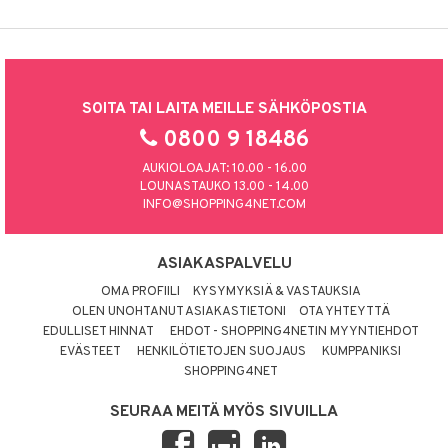
SOITA TAI LAITA MEILLE SÄHKÖPOSTIA
0800 9 18486
AUKIOLOAJAT: 10.00 - 16.00
LOUNASTAUKO 13.00 - 14.00
INFO@SHOPPING4NET.COM
ASIAKASPALVELU
OMA PROFIILI
KYSYMYKSIÄ & VASTAUKSIA
OLEN UNOHTANUT ASIAKASTIETONI
OTA YHTEYTTÄ
EDULLISET HINNAT
EHDOT - SHOPPING4NETIN MYYNTIEHDOT
EVÄSTEET
HENKILÖTIETOJEN SUOJAUS
KUMPPANIKSI
SHOPPING4NET
SEURAA MEITÄ MYÖS SIVUILLA