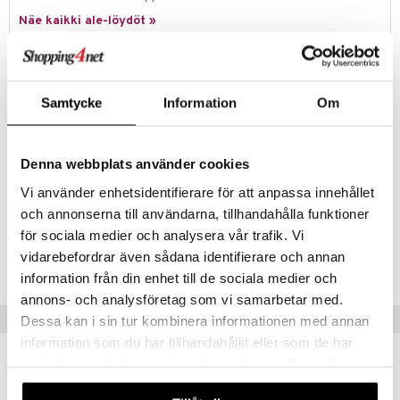
ney Prinsessat
ettävät lelut
Näe kaikki ale-löydöt »
ic
eli
zen
Tuotetieto
mähäkkimies
Kaunis lahjapakkaus, jossa voit tehdä omia rannekoruja värikkäillä
Samtycke
Information
Om
helmillä.
ry Potter
Toimitetaan kauniissa ja selkeässä laatikossa.
lo Kitty
Denna webbplats använder cookies
Muuta
.L.
6 vuotta+
Vi använder enhetsidentifierare för att anpassa innehållet
och annonserna till användarna, tillhandahålla funktioner
mmi Lehmä
för sociala medier och analysera vår trafik. Vi
Tuotenumero
le
vidarebefordrar även sådana identifierare och annan
TSN41-1-XX
umi
information från din enhet till de sociala medier och
annons- och analysföretag som vi samarbetar med.
le
Vinkkejä sinulle
Dessa kan i sin tur kombinera informationen med annan
 Patrol
information som du har tillhandahållit eller som de har
samlat in när du har använt deras tjänster. Du godkänner
pi Pitkätossu
våra cookies vid fortsatt användande av vår webbplats.
sa Possu