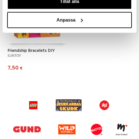
Tillåt alla
 MASKS
Anpassa
kemon
ållan
er Mario
Friendship Bracelets DIY
ru & Pesonen
SUNTOY
7,50
€