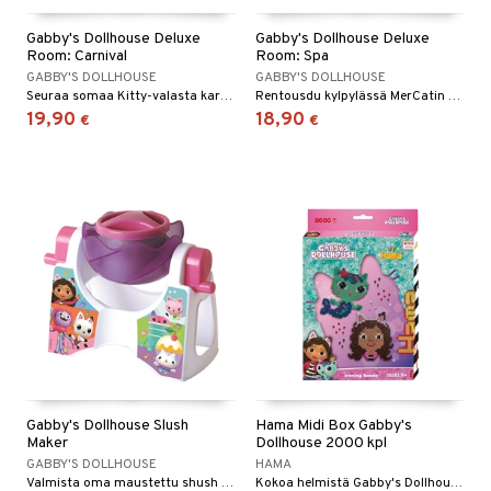
O Minecraft
entarvikkeita
Gabby's Dollhouse Deluxe
Gabby's Dollhouse Deluxe
Room: Carnival
Room: Spa
GO Ninjago
ens Barn
GABBY'S DOLLHOUSE
GABBY'S DOLLHOUSE
Seuraa somaa Kitty-valasta karnevaaleille!
Rentousdu kylpylässä MerCatin kanssa!
GO Speed Champions
ållan
19,90
18,90
€
€
GO Spidey
ffi Love
O Super Heroes
mintahahmot
ic
oti
ndby
elut
dby Tukholma
bil
umi
ut
pi Laiva
o
ohjattavat
pi Pitkätossu Huvikumpu
badabado
a & Palikat
Gabby's Dollhouse Slush
Hama Midi Box Gabby's
Maker
Dollhouse 2000 kpl
ki
O Builder
tuja hahmoja
GABBY'S DOLLHOUSE
HAMA
omag
Valmista oma maustettu shush Gabbyn suosikkireseptillä!
Kokoa helmistä Gabby's Dollhouse -suosikkisi!
ot
kit