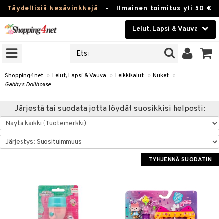
Täydellisiä kesävinkkejä
-
Ilmainen toimitus yli 50 €
Lelut, Lapsi & Vauva
ERKKEJÄ
Kauneudenhoito
JAT
UOTTEITA
Piilolinssit
Shopping4net
»
Lelut, Lapsi & Vauva
»
Leikkikalut
»
Nuket
»
Gabby's Dollhouse
Luontaistuotteet
u
Järjestä tai suodata jotta löydät suosikkisi helposti:
Apteekki
lumateriaalit
atteet
lusetti
lukirjat
Fitness
pi
kirjat
t
Koti & Sisustus
TYHJENNÄ SUODATIN
gingsit
ut
rvikkeet
rjat
atteet & Sukat
lelut
Lelut, Lapsi & Vauva
luvaha
pelit
vot
Tuotemerkkejä
oradat
ja maalaa
et
t
Kampanjat
ot
 Real
otteet
it
lentereita