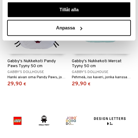
eenvarjot
istelu
nen
våra cookies vid fortsatt användande av vår webbplats.
umi
Tillåt alla
mput
lalaput
keet
le
ten Huonekalut
ten aterimet
inkolasit
ta
Anpassa
 Patrol
tot
ka- & Säilytyslaatikot
ut ja lakit
ysitterit
isuus
pi Pitkätossu
lytys
tipullot & Tarvikkeet
starvikkeita
uviltti
sa Possu
gyn vaatteet
ipullot & Tarvikkeet
ut
iilit
 MASKS
Gabby's Nukkekoti Pandy
Gabby's Nukkekoti Mercat
ut
ulelut & helistimet
Paws Tyyny 50 cm
Tyyny 50 cm
kemon
GABBY'S DOLLHOUSE
GABBY'S DOLLHOUSE
apussit
uvajumppa
Hanki aivan oma Pandy Paws, jonka kanssa voit halata!
Pehmeä, iso kaveri, jonka kanssa voi halia!
ållan
29,90
29,90
€
€
er Mario
ru & Pesonen